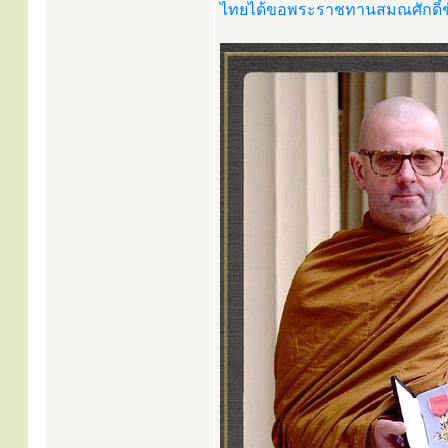
ไทยได้ขอพระราชทานสมณศักดิ์ช