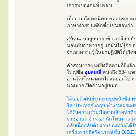
เคารพของคนทั้งหลาย
เมื่อถามถึงเทคนิคการสอนของหลว
ภาษาง่ายๆ แต่ลึกซึ้ง เช่นสอนว่า
สุนัขนอนอยู่บนกองข้าวเปลือก มั
นอนทับอาหารอยู่ แต่มันไม่รู้จัก อา
จักเอาความรู้นั้นมาปฏิบัติให้เกิ
คำสอนง่ายๆ แต่ยิ่งคิดตามก็ยิ่งลึก
ใหญ่ชื่อ
อุปลมณี
หนาถึง 584 แจ
อ่านได้ที่ไหน ผมก็ได้แต่บอกไปว่า
หวงมากเปิดอ่านอยู่เสมอ
ได้เอ่ยถึงศิษย์รุ่นแรกรูปหนึ่งชื่อ
ท
ริค ประเทศอังกฤษ ทำงานเผยแผ
ได้รับความร่วมมือจากเจ้าหน้าที
ราชอาณาจักร เอานักโทษมาสวดม
กลับเนื้อกลับตัว งานของท่านได
เครื่องราชอิสริยาภรณ์ชั้น
O.B.E.