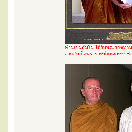
ท่านเขมธัมโม ได้รับพระราชทานเค
จากสมเด็จพระราชินีแห่งสหราชอาณ