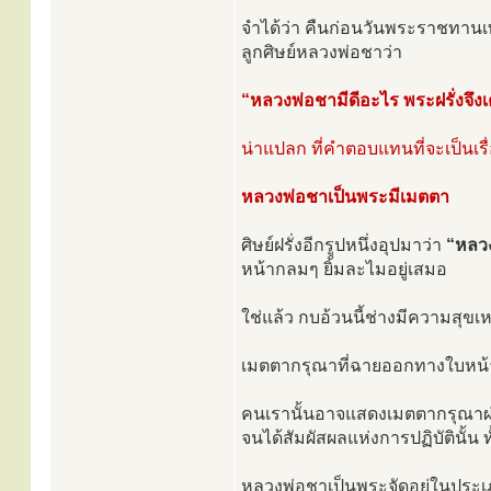
จำได้ว่า คืนก่อนวันพระราชทาน
ลูกศิษย์หลวงพ่อชาว่า
“หลวงพ่อชามีดีอะไร พระฝรั่งจึง
น่าแปลก ที่คำตอบแทนที่จะเป็นเรื่
หลวงพ่อชาเป็นพระมีเมตตา
ศิษย์ฝรั่งอีกรูปหนึ่งอุปมาว่า
“หลวง
หน้ากลมๆ ยิ้มละไมอยู่เสมอ
ใช่แล้ว กบอ้วนนี้ช่างมีความสุขเหล
เมตตากรุณาที่ฉายออกทางใบหน้าท
คนเรานั้นอาจแสดงเมตตากรุณาผ่าน
จนได้สัมผัสผลแห่งการปฏิบัตินั้น ท
หลวงพ่อชาเป็นพระจัดอยู่ในประเภท