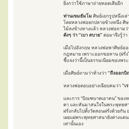
ยิ่งกว่าใช้ภาษาถ่ายทอดเสียอีก
ท่านเขมธัมโม
ศิษย์เอกรูปหนึ่งเ
โดยหลวงพ่อยกปลายข้างหนึ่ง ศิษ
ไม้ลงข้างทางแล้ว หลวงพ่อถามว่า 
ดังๆ ว่า “เบา สบาย”
ต่อมาจึงรู้ว
เมื่อไปอังกฤษ หลวงพ่อพาศิษย์อ
กฎหมาย เพราะออกขอทาน (ฝรั่งไม
ชี้แจงว่านี้เป็นธรรมเนียมของพ
เมื่อศิษย์ถามว่าท้วงว่า
“ถึงออกบิ
หลวงพ่อตอบอย่างเฉียบคมว่า
“เร
และการ “บิณฑบาตเอาคน” ของหลวง
ตา และหันมาสนใจในพระพุทธศาสนาเ
ฝรั่งกลับไปตั้งวัดสอนฝรั่งด้วยก
เผยแผ่พระพุทธศาสนายังต่างแดน
เท่านั้นเอง