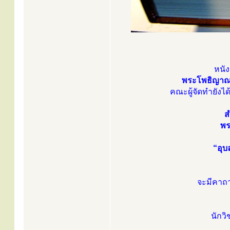
หนัง
พระโพธิญาณเ
คณะผู้จัดทำยัง
ส
พร
“อุบ
จะมีคาถา
นักว