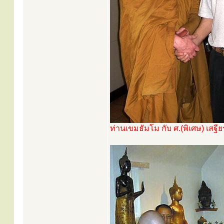
ท่านเขมธัมโม กับ ศ.(พิเศษ) เสฐ