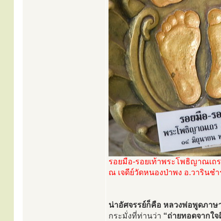
รอยมือ-รอยเท้าพระโพธิญาณเถร 
ณ เจดีย์วัดหนองป่าพง อ.วารินช
น่าอัศจรรย์ก็คือ หลวงพ่อพูดภาษาฝ
กระมั่งที่ท่านว่า
“ถ่ายทอดจากใจถ