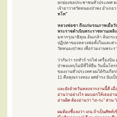
ยกย่องขอประชาชนทั่วประเทศ 
เจ้าอาวาสวัดหนองป่าพง อำเภอวาร
ทโท”
หลวงพ่อชา ถึงแก่มรณภาพเมื่อวัน
พระราชดำเนินพระราชทานเพลิงศพ
มหากรุณาธิคุณ ล้นเกล้า ล้นกระห
ปฏิปทาของหลวงพ่อทั้งในและต่าง
วัดหนองป่าพง เพื่อร่วมงานพระ
ว่ากันว่า รถทัวร์ รถไฟ เครื่องบิน
ป่าพงแทบไม่มีที่ให้ยืน วันนั้น
ของงานทั่วประเทศ ผมได้รับเกีย
11 คือคุณรวงทอง ยศธำรง นับเป็น
และยังจำควันหลงจากงานนี้ดี เม
อ่านว่าอย่างไร ผมบอกให้เธออ่า
อ่านผิด ต้องอ่านว่า “เถ-ระ” ส่วน
ผมต้องชี้แจงว่า เถน ถ้าเป็นศัพท์เ