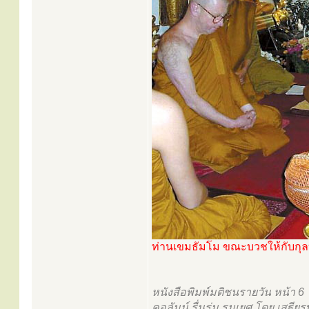
ท่านเขมธัมโม ขณะบวชให้กับกุล
หนังสือพิมพ์มติชนรายวัน หน้า 6
คอลัมน์ รื่นร่ม รมเยศ โดย เสฐี