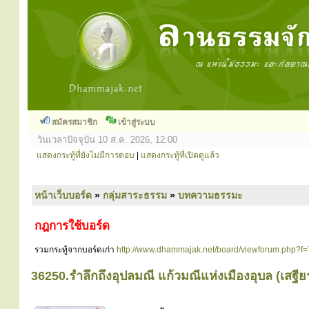
สมัครสมาชิก
เข้าสู่ระบบ
วันเวลาปัจจุบัน 10 ส.ค. 2026, 12:00
แสดงกระทู้ที่ยังไม่มีการตอบ
|
แสดงกระทู้ที่เปิดดูแล้ว
หน้าเว็บบอร์ด
»
กลุ่มสาระธรรม
»
บทความธรรมะ
กฎการใช้บอร์ด
รวมกระทู้จากบอร์ดเก่า
http://www.dhammajak.net/board/viewforum.php?f=
36250.รำลึกถึงอุปลมณี แก้วมณีแห่งเมืองอุบล (เสฐ