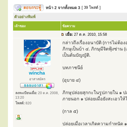
หน้า
2
จากทั้งหมด
3
[ 39 โพสต์ ]
ตัวอย่างพิมพ์
เจ้าของ
ข้อความ
เมื่อ:
27 ต.ค. 2010, 15:58
กล่าวถึงเรื่องอนาบัติ (การไม่ต้อ
ภิกษุเป็นบ้า ๔. ภิกษุมีจิตฟุ้งซ่าน
เป็นต้นบัญญัติ.
บทภาชนีย์
wincha
อาสาสมัคร
(อุบาย ๔)
ภิกษุปล่อยสุกกะในรูปภายใน ๑ ปล่
ลงทะเบียนเมื่อ:
20 ต.ค. 2008,
13:20
ภายนอก ๑ ปล่อยเมื่อยังสะเอวใ
โพสต์:
820
(กาล ๕)
ปล่อยเมื่อเวลาเกิดความกำหนัด ๑ 