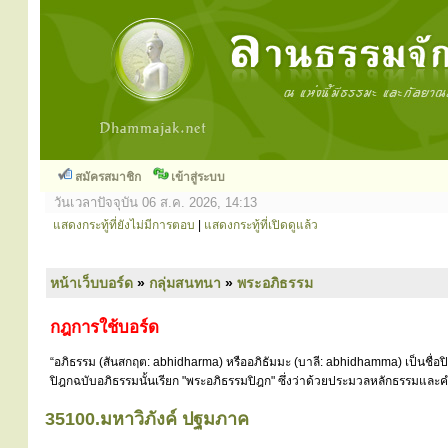
สมัครสมาชิก
เข้าสู่ระบบ
วันเวลาปัจจุบัน 06 ส.ค. 2026, 14:13
แสดงกระทู้ที่ยังไม่มีการตอบ
|
แสดงกระทู้ที่เปิดดูแล้ว
หน้าเว็บบอร์ด
»
กลุ่มสนทนา
»
พระอภิธรรม
กฎการใช้บอร์ด
“อภิธรรม (สันสกฤต: abhidharma) หรืออภิธัมมะ (บาลี: abhidhamma) เป็นชื่อ
ปิฎกฉบับอภิธรรมนั้นเรียก "พระอภิธรรมปิฎก" ซึ่งว่าด้วยประมวลหลักธรรมและคำ
35100.มหาวิภังค์ ปฐมภาค