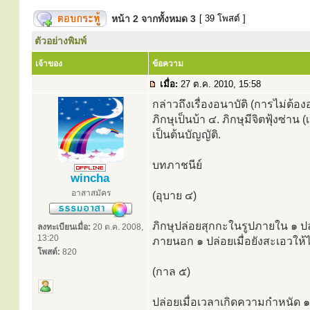
หน้า
2
จากทั้งหมด
3
[ 39 โพสต์ ]
ตัวอย่างพิมพ์
เจ้าของ
ข้อความ
เมื่อ:
27 ต.ค. 2010, 15:58
กล่าวถึงเรื่องอนาบัติ (การไม่ต้อ
ภิกษุเป็นบ้า ๔. ภิกษุมีจิตฟุ้งซ่าน
เป็นต้นบัญญัติ.
บทภาชนีย์
wincha
อาสาสมัคร
(อุบาย ๔)
ภิกษุปล่อยสุกกะในรูปภายใน ๑ ปล่
ลงทะเบียนเมื่อ:
20 ต.ค. 2008,
13:20
ภายนอก ๑ ปล่อยเมื่อยังสะเอวใ
โพสต์:
820
(กาล ๕)
ปล่อยเมื่อเวลาเกิดความกำหนัด ๑ 