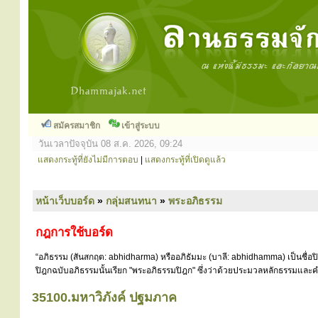
สมัครสมาชิก
เข้าสู่ระบบ
วันเวลาปัจจุบัน 08 ส.ค. 2026, 09:24
แสดงกระทู้ที่ยังไม่มีการตอบ
|
แสดงกระทู้ที่เปิดดูแล้ว
หน้าเว็บบอร์ด
»
กลุ่มสนทนา
»
พระอภิธรรม
กฎการใช้บอร์ด
“อภิธรรม (สันสกฤต: abhidharma) หรืออภิธัมมะ (บาลี: abhidhamma) เป็นชื่อ
ปิฎกฉบับอภิธรรมนั้นเรียก "พระอภิธรรมปิฎก" ซึ่งว่าด้วยประมวลหลักธรรมและคำ
35100.มหาวิภังค์ ปฐมภาค