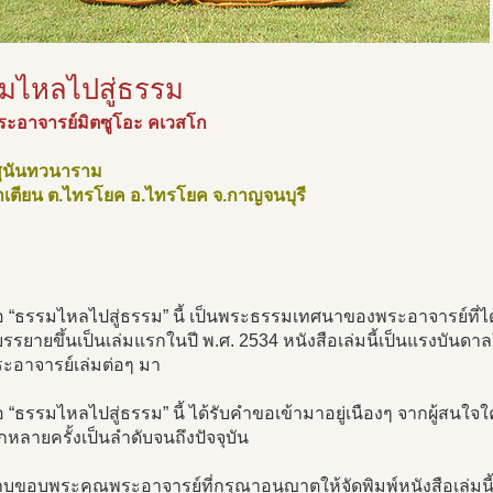
มไหลไปสู่ธรรม
ระอาจารย์มิตซูโอะ คเวสโก
าสุนันทวนาราม
่าเตียน ต.ไทรโยค อ.ไทรโยค จ.กาญจนบุรี
อ “ธรรมไหลไปสู่ธรรม” นี้ เป็นพระธรรมเทศนาของพระอาจารย์ที่ได
รยายขึ้นเป็นเล่มแรกในปี พ.ศ. 2534 หนังสือเล่มนี้เป็นแรงบันด
ะอาจารย์เล่มต่อๆ มา
อ “ธรรมไหลไปสู่ธรรม” นี้ ได้รับคำขอเข้ามาอยู่เนืองๆ จากผู้สนใ
ีกหลายครั้งเป็นลำดับจนถึงปัจจุบัน
บขอบพระคุณพระอาจารย์ที่กรุณาอนุญาตให้จัดพิมพ์หนังสือเล่มนี