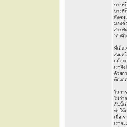
บางทีก
บางทีก
สังคมเ
มองชั่
สารพัด
“ทำดีได
ที่เป็
ส่งผลใ
แม้จะแ
เราจึง
ด้วยก
ต้องอด
ในการป
ไม่ว่า
อันนี้
ทำให้เ
เมื่อเ
เราจะเ