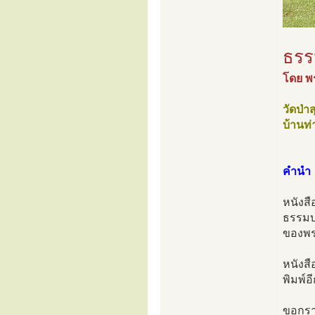
ธรร
โดย พ
วัดป่
บ้านท
คำนำ
หนังสื
ธรรมบร
ของพร
หนังสื
พิมพ์อ
ขอกรา