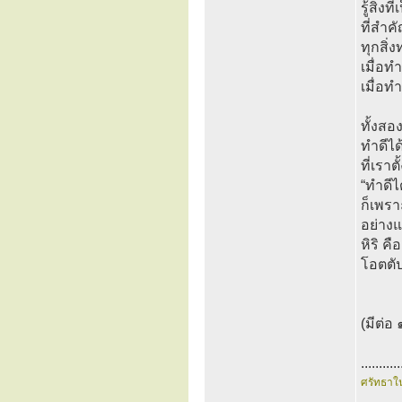
รู้สิ่
ที่สำค
ทุกสิ่
เมื่อท
เมื่อทำ
ทั้งสอง
ทำดีได้
ที่เรา
“ทำดีได
ก็เพรา
อย่างแ
หิริ ค
โอตตัป
(มีต่อ 
...........
ศรัทธาใ