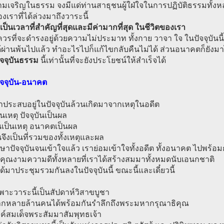
มเจริญในธรรม จงมีแด่ท่านสาธุชนผู้ใฝ่ใจในการปฏิบัติธรรมทั้ง
องเราที่ได้ล่วงมาถึงวาระนี้
เป็นเวลาที่สำคัญที่สุดและมีค่ามากที่สุด ในชีวิตของเรา
ควรที่จะดำรงอยู่ด้วยความไม่ประมาท ทั้งกาย วาจา ใจ ในปัจจุบันนี้
้ผ่านพ้นไปแล้ว ทำอะไรไปก็แก้ไขกลับคืนไม่ได้ ส่วนอนาคตก็ยังมา
ัจจุบันธรรม
นี้เท่านั้นที่จะยังประโยชน์ให้สำเร็จได้
ัจจุบัน-อนาคต
่เราประสบอยู่ในปัจจุบันล้วนเกิดมาจากเหตุในอดีต
็นเหตุ ปัจจุบันเป็นผล
ันเป็นเหตุ อนาคตเป็นผล
ันจึงเป็นที่รวมของทั้งเหตุและผล
ึกษาปัจจุบันจนเข้าใจแล้ว เราย่อมเข้าใจทั้งอดีต ทั้งอนาคต ไปพร้อม
 คุณงามความดีทั้งหลายที่เราได้สร้างสมมาทั้งหมดนับเอนกชาติ
้มาประชุมรวมกันลงในปัจจุบันนี้ ขณะนี้และเดี๋ยวนี้
าะวาระนี้เป็นสัปดาห์วิสาขบูชา
กหลายล้านคนได้พร้อมกันรำลึกถึงพระมหากรุณาธิคุณ
ค์สมเด็จพระสัมมาสัมพุทธเจ้า