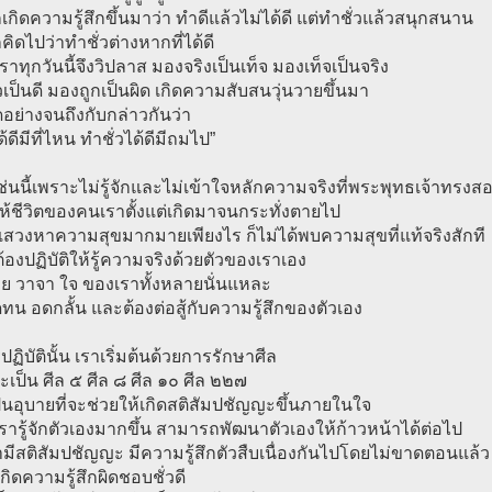
็เกิดความรู้สึกขึ้นมาว่า ทำดีแล้วไม่ได้ดี แต่ทำชั่วแล้วสนุกสนาน
็คิดไปว่าทำชั่วต่างหากที่ได้ดี
ราทุกวันนี้จึงวิปลาส มองจริงเป็นเท็จ มองเท็จเป็นจริง
วเป็นดี มองถูกเป็นผิด เกิดความสับสนวุ่นวายขึ้นมา
อย่างจนถึงกับกล่าวกันว่า
้ดีมีที่ไหน ทำชั่วได้ดีมีถมไป”
นเช่นนี้เพราะไม่รู้จักและไม่เข้าใจหลักความจริงที่พระพุทธเจ้าทรงส
ห้ชีวิตของคนเราตั้งแต่เกิดมาจนกระทั่งตายไป
สวงหาความสุขมากมายเพียงไร ก็ไม่ได้พบความสุขที่แท้จริงสักที
ต้องปฏิบัติให้รู้ความจริงด้วยตัวของเราเอง
าย วาจา ใจ ของเราทั้งหลายนั่นแหละ
ทน อดกลั้น และต้องต่อสู้กับความรู้สึกของตัวเอง
ฏิบัตินั้น เราเริ่มต้นด้วยการรักษาศีล
จะเป็น ศีล ๕ ศีล ๘ ศีล ๑๐ ศีล ๒๒๗
เป็นอุบายที่จะช่วยให้เกิดสติสัมปชัญญะขึ้นภายในใจ
รารู้จักตัวเองมากขึ้น สามารถพัฒนาตัวเองให้ก้าวหน้าได้ต่อไป
รามีสติสัมปชัญญะ มีความรู้สึกตัวสืบเนื่องกันไปโดยไม่ขาดตอนแล้ว
กิดความรู้สึกผิดชอบชั่วดี