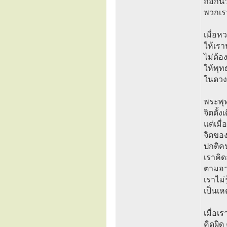
ถือกัน
พวกเรา
เมื่อห
ให้เร
ไม่ต้
ให้พุทธ
ในดวงใ
พระพุ
จิตดั้
แต่เม
จิตของ
ปกติค
เราคิด
ตามอา
เราไม่
เป็นเหต
เมื่อเ
คิดผิด