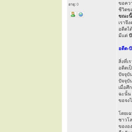
ขอควา
อายุ:
0
ชีวิตข
ขณะนี้
เราจึง
อดีตได
มีแต่
ป
อดีต-ป
สิ่งที
อดีตเป
ปัจจุบ
ปัจจุบ
เมื่อศ
ฉะนั้น
ขอจงได
โดยเฉพ
ชาวโล
ขององ