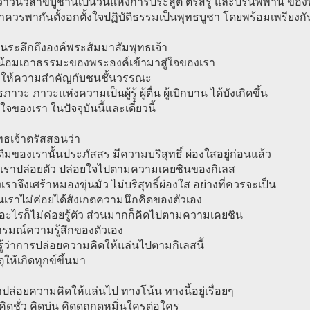
ว่าวันวิสาขบูชานี้เป็นวันแห่งการประสูติ ตรัสรู้ และปรินิพพาน ขอ
ควรพากันตั้งอกตั้งใจปฏิบัติธรรมเป็นพุทธบูชา โดยพร้อมเพรียงกั
วนระลึกถึงองค์พระสัมมาสัมพุทธเจ้า
าน้อมเอาธรรมะของพระองค์เข้ามาสู่ใจของเรา
องให้ความสำคัญกับชนชั้นวรรณะ
ภาวะ ภาวะแห่งความเป็นผู้รู้ ผู้ตื่น ผู้เบิกบาน ได้บังเกิดขึ้น
จของเรา ในปัจจุบันนี้และเดี๋ยวนี้
ทธเจ้าตรัสสอนว่า
งเดิมของเรานั้นประภัสสร มีความบริสุทธิ์ ผ่องใสอยู่ก่อนแล้ว
ื่อเราปล่อยตัว ปล่อยใจไปตามความเคยชินของกิเลส
เราจึงเศร้าหมองขุ่นมัว ไม่บริสุทธิ์ผ่องใส อย่างที่ควรจะเป็น
นเราไม่ค่อยได้สังเกตความนึกคิดของตัวเอง
อะไรก็ไม่ค่อยรู้ตัว ส่วนมากก็คิดไปตามความเคยชิน
รมณ์ความรู้สึกของตัวเอง
รู้ว่าการปล่อยความคิดให้แล่นไปตามกิเลสนี้
ุให้เกิดทุกข์ขึ้นมา
ราปล่อยความคิดให้แล่นไป ทางโน้น ทางนี้อยู่เรื่อยๆ
 คิดชั่ว คิดบ่น คิดดูถูกดูหมิ่นใครต่อใคร