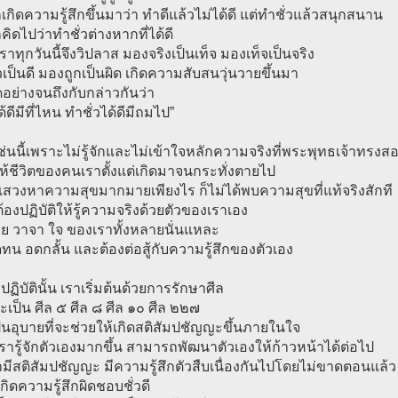
็เกิดความรู้สึกขึ้นมาว่า ทำดีแล้วไม่ได้ดี แต่ทำชั่วแล้วสนุกสนาน
็คิดไปว่าทำชั่วต่างหากที่ได้ดี
ราทุกวันนี้จึงวิปลาส มองจริงเป็นเท็จ มองเท็จเป็นจริง
วเป็นดี มองถูกเป็นผิด เกิดความสับสนวุ่นวายขึ้นมา
อย่างจนถึงกับกล่าวกันว่า
้ดีมีที่ไหน ทำชั่วได้ดีมีถมไป”
นเช่นนี้เพราะไม่รู้จักและไม่เข้าใจหลักความจริงที่พระพุทธเจ้าทรงส
ห้ชีวิตของคนเราตั้งแต่เกิดมาจนกระทั่งตายไป
สวงหาความสุขมากมายเพียงไร ก็ไม่ได้พบความสุขที่แท้จริงสักที
ต้องปฏิบัติให้รู้ความจริงด้วยตัวของเราเอง
าย วาจา ใจ ของเราทั้งหลายนั่นแหละ
ทน อดกลั้น และต้องต่อสู้กับความรู้สึกของตัวเอง
ฏิบัตินั้น เราเริ่มต้นด้วยการรักษาศีล
จะเป็น ศีล ๕ ศีล ๘ ศีล ๑๐ ศีล ๒๒๗
เป็นอุบายที่จะช่วยให้เกิดสติสัมปชัญญะขึ้นภายในใจ
รารู้จักตัวเองมากขึ้น สามารถพัฒนาตัวเองให้ก้าวหน้าได้ต่อไป
รามีสติสัมปชัญญะ มีความรู้สึกตัวสืบเนื่องกันไปโดยไม่ขาดตอนแล้ว
กิดความรู้สึกผิดชอบชั่วดี