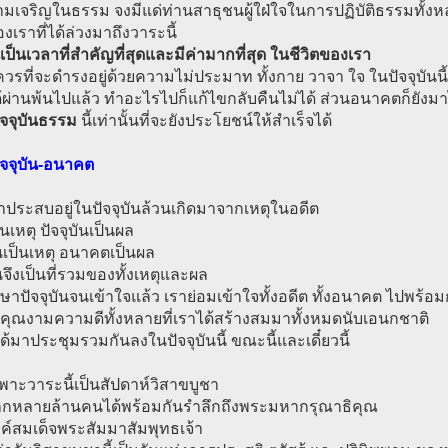
มเจริญในธรรม จงมีแด่ท่านสาธุชนผู้ใฝ่ใจในการปฏิบัติธรรมทั้ง
องเราที่ได้ล่วงมาถึงวาระนี้
เป็นเวลาที่สำคัญที่สุดและมีค่ามากที่สุด ในชีวิตของเรา
ควรที่จะดำรงอยู่ด้วยความไม่ประมาท ทั้งกาย วาจา ใจ ในปัจจุบันนี้
้ผ่านพ้นไปแล้ว ทำอะไรไปก็แก้ไขกลับคืนไม่ได้ ส่วนอนาคตก็ยังมา
ัจจุบันธรรม
นี้เท่านั้นที่จะยังประโยชน์ให้สำเร็จได้
ัจจุบัน-อนาคต
่เราประสบอยู่ในปัจจุบันล้วนเกิดมาจากเหตุในอดีต
็นเหตุ ปัจจุบันเป็นผล
ันเป็นเหตุ อนาคตเป็นผล
ันจึงเป็นที่รวมของทั้งเหตุและผล
ึกษาปัจจุบันจนเข้าใจแล้ว เราย่อมเข้าใจทั้งอดีต ทั้งอนาคต ไปพร้อม
 คุณงามความดีทั้งหลายที่เราได้สร้างสมมาทั้งหมดนับเอนกชาติ
้มาประชุมรวมกันลงในปัจจุบันนี้ ขณะนี้และเดี๋ยวนี้
าะวาระนี้เป็นสัปดาห์วิสาขบูชา
กหลายล้านคนได้พร้อมกันรำลึกถึงพระมหากรุณาธิคุณ
ค์สมเด็จพระสัมมาสัมพุทธเจ้า