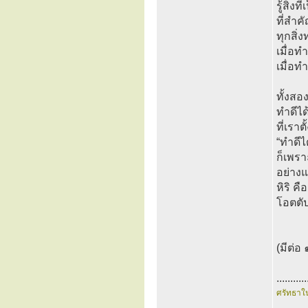
รู้สิ่
ที่สำค
ทุกสิ่
เมื่อท
เมื่อทำ
ทั้งสอง
ทำดีได้
ที่เรา
“ทำดีได
ก็เพรา
อย่างแ
หิริ ค
โอตตัป
(มีต่อ 
...........
ศรัทธาใ