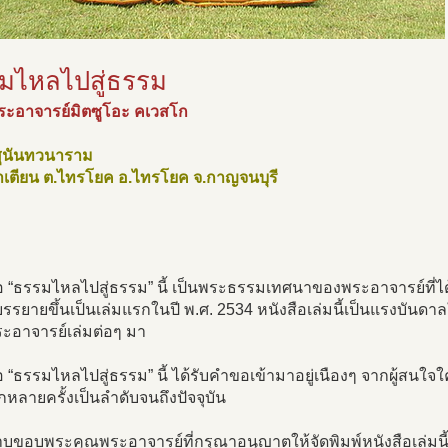
มไหลไปสู่ธรรม
ระอาจารย์มิตซูโอะ คเวสโก
าสุนันทวนาราม
่าเตียน ต.ไทรโยค อ.ไทรโยค จ.กาญจนบุรี
อ “ธรรมไหลไปสู่ธรรม” นี้ เป็นพระธรรมเทศนาของพระอาจารย์ที่ได
รยายขึ้นเป็นเล่มแรกในปี พ.ศ. 2534 หนังสือเล่มนี้เป็นแรงบันด
ะอาจารย์เล่มต่อๆ มา
อ “ธรรมไหลไปสู่ธรรม” นี้ ได้รับคำขอเข้ามาอยู่เนืองๆ จากผู้สนใ
ีกหลายครั้งเป็นลำดับจนถึงปัจจุบัน
บขอบพระคุณพระอาจารย์ที่กรุณาอนุญาตให้จัดพิมพ์หนังสือเล่มนี