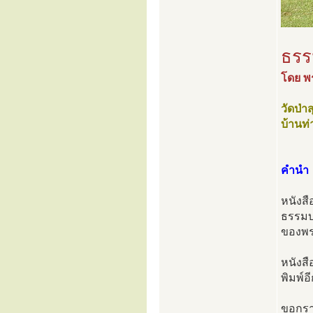
ธรร
โดย พ
วัดป่
บ้านท
คำนำ
หนังสื
ธรรมบร
ของพร
หนังสื
พิมพ์อ
ขอกรา