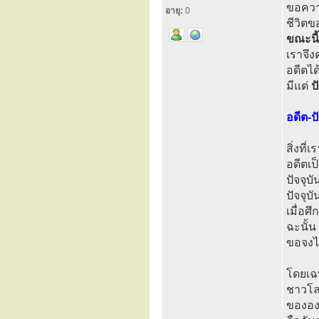
ขอควา
อายุ:
0
ชีวิตข
ขณะนี้
เราจึง
อดีตได
มีแต่
ป
อดีต-ป
สิ่งที
อดีตเป
ปัจจุบ
ปัจจุบ
เมื่อศ
ฉะนั้น
ขอจงได
โดยเฉพ
ชาวโล
ขององ