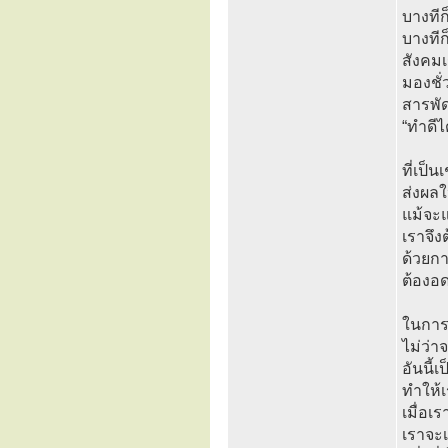
บางทีก
บางทีก
สังคมเ
มองชั่
สารพัด
“ทำดีได
ที่เป็
ส่งผลใ
แม้จะแ
เราจึง
ด้วยก
ต้องอด
ในการป
ไม่ว่า
อันนี้
ทำให้เ
เมื่อเ
เราจะเ