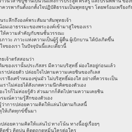
ว่าวันวิสาขบูชานี้เป็นวันแห่งการประสูติ ตรัสรู้ และปรินิพพาน ขอ
ควรพากันตั้งอกตั้งใจปฏิบัติธรรมเป็นพุทธบูชา โดยพร้อมเพรียงกั
วนระลึกถึงองค์พระสัมมาสัมพุทธเจ้า
าน้อมเอาธรรมะของพระองค์เข้ามาสู่ใจของเรา
องให้ความสำคัญกับชนชั้นวรรณะ
ภาวะ ภาวะแห่งความเป็นผู้รู้ ผู้ตื่น ผู้เบิกบาน ได้บังเกิดขึ้น
จของเรา ในปัจจุบันนี้และเดี๋ยวนี้
ทธเจ้าตรัสสอนว่า
งเดิมของเรานั้นประภัสสร มีความบริสุทธิ์ ผ่องใสอยู่ก่อนแล้ว
ื่อเราปล่อยตัว ปล่อยใจไปตามความเคยชินของกิเลส
เราจึงเศร้าหมองขุ่นมัว ไม่บริสุทธิ์ผ่องใส อย่างที่ควรจะเป็น
นเราไม่ค่อยได้สังเกตความนึกคิดของตัวเอง
อะไรก็ไม่ค่อยรู้ตัว ส่วนมากก็คิดไปตามความเคยชิน
รมณ์ความรู้สึกของตัวเอง
รู้ว่าการปล่อยความคิดให้แล่นไปตามกิเลสนี้
ุให้เกิดทุกข์ขึ้นมา
ราปล่อยความคิดให้แล่นไป ทางโน้น ทางนี้อยู่เรื่อยๆ
 คิดชั่ว คิดบ่น คิดดูถูกดูหมิ่นใครต่อใคร