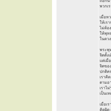
ถือกัน
พวกเรา
เมื่อห
ให้เร
ไม่ต้
ให้พุทธ
ในดวงใ
พระพุ
จิตดั้
แต่เม
จิตของ
ปกติค
เราคิด
ตามอา
เราไม่
เป็นเหต
เมื่อเ
คิดผิด