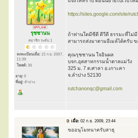
แจ้งให้ทราบ ตอนนี้ย้ายไปเว็บใหม่
https://sites.google.com/site/ru
รุชชานน
ถ้าท่านใดมีซีดี ดีวีดี ธรรมะที่ไม่
สมาชิก ระดับ 1
สามารถส่งมาตามอีเมล์ได้ครับ ขอเ
ลงทะเบียนเมื่อ:
15 ก.ย. 2007,
คุณรุชชานน ใจอินผล
11:39
บจก.อุตสาหกรรมน้ำตาลแม่วัง
โพสต์:
30
325 ม. 7 ต.ศาลา อ.เกาะคา
จ.ลำปาง 52130
อายุ:
0
ที่อยู่:
ลำปาง
rutchanonqc@gmail.com
เมื่อ:
02 ก.ย. 2009, 23:44
ขออนุโมทนาครับสาธุ