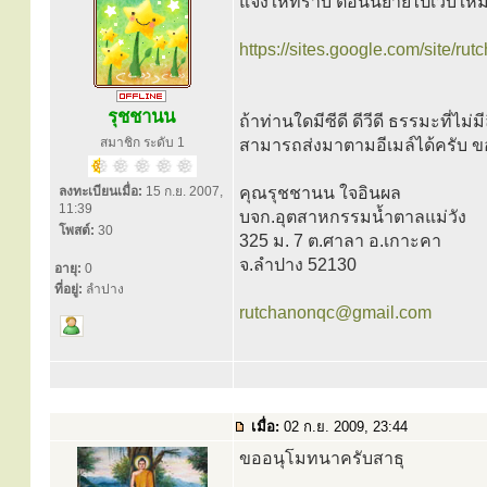
แจ้งให้ทราบ ตอนนี้ย้ายไปเว็บใหม่
https://sites.google.com/site/ru
รุชชานน
ถ้าท่านใดมีซีดี ดีวีดี ธรรมะที่ไม่
สมาชิก ระดับ 1
สามารถส่งมาตามอีเมล์ได้ครับ ขอเ
ลงทะเบียนเมื่อ:
15 ก.ย. 2007,
คุณรุชชานน ใจอินผล
11:39
บจก.อุตสาหกรรมน้ำตาลแม่วัง
โพสต์:
30
325 ม. 7 ต.ศาลา อ.เกาะคา
จ.ลำปาง 52130
อายุ:
0
ที่อยู่:
ลำปาง
rutchanonqc@gmail.com
เมื่อ:
02 ก.ย. 2009, 23:44
ขออนุโมทนาครับสาธุ