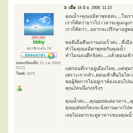
เมื่อ:
16 มิ.ย. 2009, 11:23
คุณน้ำ+คุณอมิตาพุทธค่ะ....ใจเร
เราก็คิดว่ายาวไป เวลาจะดูเมนูเก่
เราก็คิดว่า...อยากจะปรึกษาอยู่พอด
bbby
พอดีเมื่อคืนเรานอนเร็วค่ะ...ที่
สมาชิกระดับ 19
ทำไมคุณอมิตาพุทธกับคุณน้ำ
ทำไมนอนดึกจังค่ะ....แล้วตอนเช
ลงทะเบียนเมื่อ:
11 ก.พ. 2009,
22:21
แต่ก่อนที่เราอยู่เมืองไทย...แค่ทุ
โพสต์:
1975
เพราะเรากลัว..ตอนเช้าตื่นไม่ไ
พอผู้จัดการไม่อยู่เราต้องแอบไป
คุณ2คนนี่เก่งจริงๆ
คุณน้ำค่ะ....คุณpostแต่อาหาร,,,
คุณyahooก็คงจะนั่งทานมากไปหน
เลยไม่อยากจะดูอาหารของคุณน้