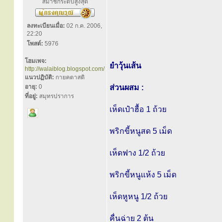
สมาชิกระดับสูงสุด
ลงทะเบียนเมื่อ:
02 ก.ค. 2006,
22:20
โพสต์:
5976
โฮมเพจ:
ยำวุ้นเส้น
http://walaiblog.blogspot.com/
แนวปฏิบัติ:
กายคตาสติ
อายุ:
0
ส่วนผสม :
ที่อยู่:
สมุทรปราการ
เห็ดเป๋าฮื้อ 1 ถ้วย
พริกขี้หนูสด 5 เม็ด
เห็ดฟาง 1/2 ถ้วย
พริกขี้หนูแห้ง 5 เม็ด
เห็ดหูหนู 1/2 ถ้วย
คื่นฉ่าย 2 ต้น