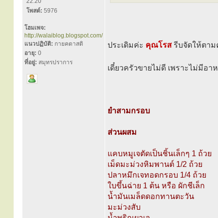
22:20
โพสต์:
5976
โฮมเพจ:
http://walaiblog.blogspot.com/
แนวปฏิบัติ:
กายคตาสติ
ประเดิมค่ะ
คุณโรส
รีบจัดให้ตา
อายุ:
0
ที่อยู่:
สมุทรปราการ
เดี๋ยวครัวขายไม่ดี เพราะไม่มีอา
ยำสามกรอบ
ส่วนผสม
แคบหมูเจตัดเป็นชิ้นเล็กๆ 1 ถ้วย
เม็ดมะม่วงหิมพานต์ 1/2 ถ้วย
ปลาหมึกเจทอดกรอบ 1/4 ถ้วย
ใบขึ้นฉ่าย 1 ต้น หรือ ผักชีเล็ก
น้ำมันเมล็ดดอกทานตะวัน
มะม่วงสับ
น้ำพริกเผาเจ