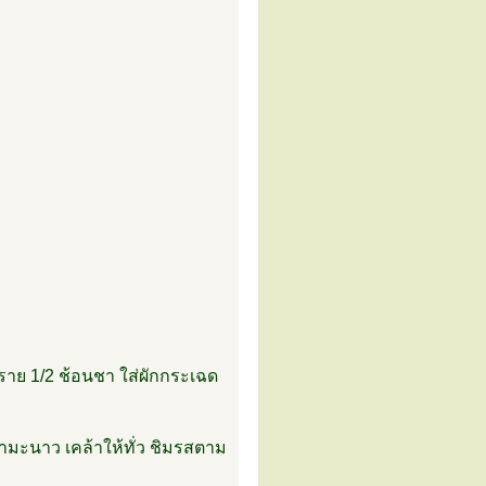
ลทราย 1/2 ช้อนชา ใส่ผักกระเฉด
้ำมะนาว เคล้าให้ทั่ว ชิมรสตาม