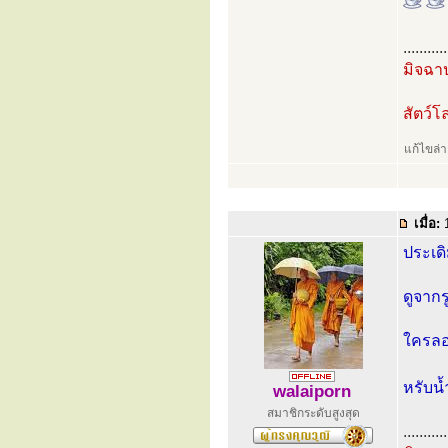
...........
มิจฉาป
สัตว์
แก้ไขล่
เมื่อ:
1
ประเดิ
ดูจากร
ใครลอง
หรับน้
walaiporn
สมาชิกระดับสูงสุด
...........