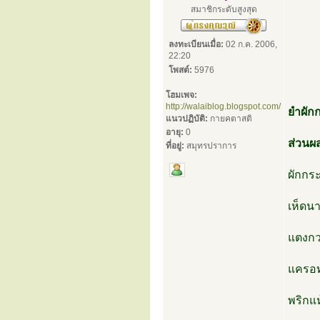
สมาชิกระดับสูงสุด
ลงทะเบียนเมื่อ:
02 ก.ค. 2006,
22:20
โพสต์:
5976
โฮมเพจ:
http://walaiblog.blogspot.com/
ยำผัก
แนวปฏิบัติ:
กายคตาสติ
อายุ:
0
ส่วนผ
ที่อยู่:
สมุทรปราการ
ผักกระ
เห็ดนา
แตงกวา
แครอทห
พริกแห