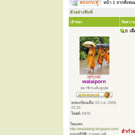
หน้า
1
จากทั้งห
ตัวอย่างพิมพ์
เจ้าของ
ข้อความ
เมื่
walaiporn
สมาชิกระดับสูงสุด
ลงทะเบียนเมื่อ:
02 ก.ค. 2006,
22:20
โพสต์:
5976
โฮมเพจ:
http://walaiblog.blogspot.com/
ยำก๋วยเ
แนวปฏิบัติ:
กายคตาสติ