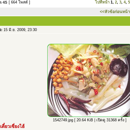
มด
45
[ 664 โพสต์ ]
ไปที่หน้า
1
,
2
,
3
,
4
,
5
<<หัวข้อก่อนหน้า
อ:
15 มิ.ย. 2009, 23:30
1542749.jpg [ 20.64 KiB | เปิดดู 31368 ครั้ง ]
ตี๋ยวเซี่ยงไฮ้