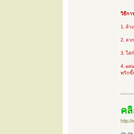
วิธีกา
1. ล้า
2. ลวก
3. ใส่
4. ผสม
พริกขี
...........
คลิ
http: