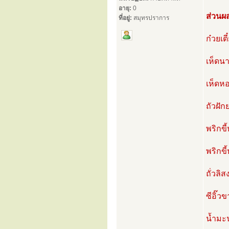
อายุ:
0
ส่วนผ
ที่อยู่:
สมุทรปราการ
ก๋วยเตี
เห็ดนา
เห็ดห
ถัวฝัก
พริกขี
พริกขี
ถั่วลิ
ซีอิ๊ว
น้ำมะ