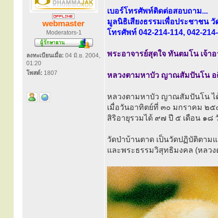
เบอร์โทรศัพท์ติดต่อสอบถาม...
มูลนิธิเสียงธรรมเพื่อประชาชน ว
webmaster
โทรศัพท์ 042-214-114, 042-214
Moderators-1
พระอาจารย์สุดใจ ทันตมโน เจ้าอา
ลงทะเบียนเมื่อ:
04 มิ.ย. 2004,
01:20
โพสต์:
1807
หลวงตามหาบัว ญาณสัมปันโน อด
หลวงตามหาบัว ญาณสัมปันโน ได
เมื่อวันอาทิตย์ที่ ๓๐ มกราคม ๒
สิริอายุรวมได้ ๙๗ ปี ๕ เดือน ๑๘
วัดป่าบ้านตาด เป็นวัดปฏิบัติตามแ
และพระธรรมวิสุทธิมงคล (หลวง