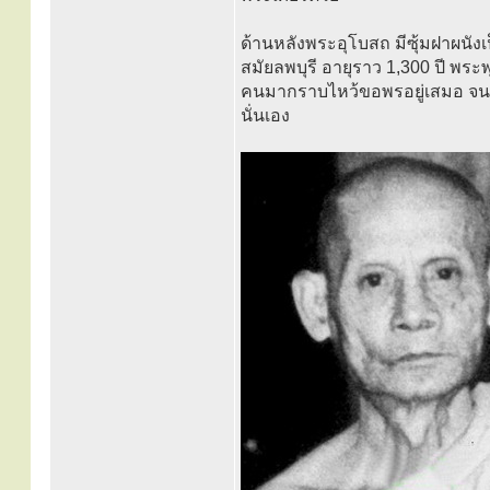
ด้านหลังพระอุโบสถ มีซุ้มฝาผนั
สมัยลพบุรี อายุราว 1,300 ปี พระ
คนมากราบไหว้ขอพรอยู่เสมอ จนมีอ
นั่นเอง