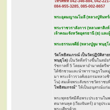
โทรศัพท์ 042-346-884, 042-221
084-955-3285, 085-002-8657
พระอุดมญาณโมลี (หลวงปู่จันทร์ศ
พระราชวราลังการ (หลวงตาสิงห์
เจ้าคณะจังหวัดอุดรธานี (ธ) และ
พระธรรมเจดีย์ (หลวงปู่จูม พนฺธุโ
วัดโพธิสมภรณ์ เป็นวัดปฏิบัติสายห
พนฺธุโล)
เป็นวัดที่สร้างขึ้นในสม
รัชกาลที่ 5 โดยมหาอำมาตย์ตรีพร
ได้ชักชวนและนำพาราษฎรในหมู่บ้า
มา พระเจ้าวรวงศ์เธอกรมหลวงชินวร
โน) สมเด็จพระสังฆราชวัดราชบ
โพธิสมภรณ์”
ให้เป็นอนุสรณ์แก่มห
พระพุทธรัศมีคือพระประธานในพระอ
ตนาคนหุต (เวียงจันทร์) อายุประ
พระเศียรด้วย