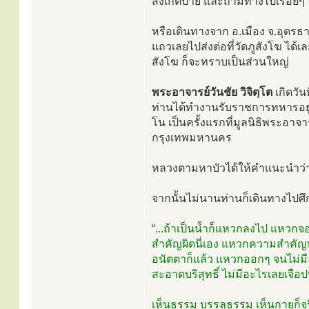
สังเกตป้าย และถามทางไปเรื่อยๆ 
หรือเดินทางจาก อ.เมือง จ.อุดรธ
แถวเลยไปส่งต่อที่วัดภูสังโฆ ได้เ
สังโฆ ก็จะทราบเป็นส่วนใหญ่
พระอาจารย์วันชัย วิจิตฺโต
เกิดวัน
ท่านได้ทำงานรับราชการทหารอยู
โน เป็นครั้งแรกที่มูลนิธิพระอาจา
กรุงเทพมหานคร
หลวงตามหาบัวได้ให้คำแนะนำว่า “ไ
จากนั้นไม่นานท่านก็เดินทางไปศึ
“...ถ้าเป็นน้ำก็แหวกลงไป แหวก
สำคัญผิดนี่เอง แหวกความสำคัญท
อนัตตาก็แล้ว แหวกออกๆ จนไม่มีอะไ
สะอาดบริสุทธิ์ ไม่มีอะไรเลยเจือ
เห็นธรรม บรรลุธรรม เห็นกายก็จริง