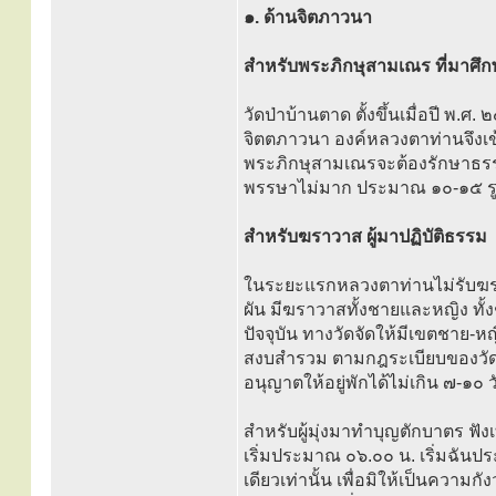
๑. ด้านจิตภาวนา
สำหรับพระภิกษุสามเณร ที่มาศ
วัดป่าบ้านตาด ตั้งขึ้นเมื่อปี พ.
จิตตภาวนา องค์หลวงตาท่านจึงเข้
พระภิกษุสามเณรจะต้องรักษาธรรมว
พรรษาไม่มาก ประมาณ ๑๐-๑๕ รูป ต่
สำหรับฆราวาส ผู้มาปฏิบัติธรรม
ในระยะแรกหลวงตาท่านไม่รับฆราวา
ผัน มีฆราวาสทั้งชายและหญิง ทั
ปัจจุบัน ทางวัดจัดให้มีเขตชาย-หญ
สงบสำรวม ตามกฎระเบียบของวัดที่ม
อนุญาตให้อยู่พักได้ไม่เกิน ๗-๑๐ ว
สำหรับผู้มุ่งมาทำบุญตักบาตร 
เริ่มประมาณ ๐๖.๐๐ น. เริ่มฉันปร
เดียวเท่านั้น เพื่อมิให้เป็นคว