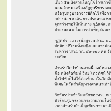
เดียว ฝาผนังส่วนใหญ่ใช้จีวรเก่าข
นอน ผ้าห่ม เครื่องอัฏฐบริขาร ตะ
หรือรูปครูบาอาจารย์ติดไว้ เพื่
อย่างน้อย ๑ เส้น ยาวประมาณ ๒๕ 
จุดสว่างพอให้เห็นทาง กุฏิแต่ละหล
ปายะสะดวกในการบำเพ็ญสมณธ
กุฏิที่สร้างถาวรมีอยู่รวมประมาณ
ปกติญาติโยมทั้งหญิงและชายมักมา
ระหว่าง ประมาณ ๕๐-๑๐๐ คน จั
ระเบียบ
สำหรับวัดป่าบ้านตาดนี้ องค์หลวง
คือ หนังสือพิมพ์ วิทยุ โทรทัศน
ทั้งไฟฟ้าก็ไม่ให้ต่อเข้ามาในวัด
พิเศษในวันสำคัญทางศาสนาเท่าน
กิจวัตรประจำวันหลักของพระเณร 
ตัวร้อนรุ่มกระวนกระวายภายในจิตใ
เวลาสำหรับบำเพ็ญเพียรภาวนาเพี