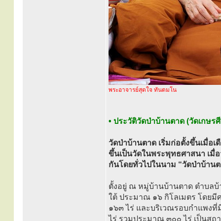
พระอาจารย์สุดใจ ทันตมโน
• ประวัติวัดป่าบ้านตาด (วัดเกษรศ
วัดป่าบ้านตาด เริ่มก่อตั้งขึ้นเ
ขึ้นเป็นวัดในพระพุทธศาสนา เมื่อว
กันโดยทั่วไปในนาม “วัดป่าบ้าน
ตั้งอยู่ ณ หมู่บ้านบ้านตาด ตำบล
ใต้ ประมาณ ๑๖ กิโลเมตร โดยม
๑๖๓ ไร่ และบริเวณรอบกำแพงที่มีผ
ไร่ รวมประมาณ ๓๐๐ ไร่ เป็นสถานท