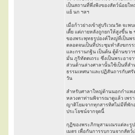
เป็นสถานที่พึ่งพิงของสัตว์น้อย
แย้ นก ฯลฯ
เมื่อก้าวย่างเข้าสู่บริเวณวัด จะ
เตี้ย แต่ภายหลังถูกยกให้สูงขึ้น ๒
ของพระพุทธรูปองค์ใหญ่ที่เป็น
ตลอดจนเป็นที่ประชุมทำสังฆกรร
และกรานกฐิน เป็นต้น ตู้ด้านขว
มั่น ภูริทัตตเถระ ซึ่งเป็นพระอา
ส่วนด้านล่างศาลานั้นใช้เป็นที่
ธรรมเทศนาและปฏิสันถารกับศรัท
วัน
สำหรับศาลาใหญ่ด้านนอกกำแพงนั
หลวงตาท่านพิจารณาดูแล้ว เพราะเก
ญาติโยมจากทุกสารทิศไม่มีที่พักอ
ประโยชน์จากจุดนี้
กุฏิของพระภิกษุสามเณรแต่ละรูป 
เมตร เพื่อกันการรบกวนจากสัตว์เ