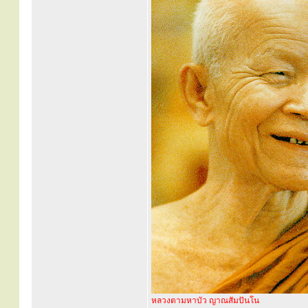
หลวงตามหาบัว ญาณสัมปันโน