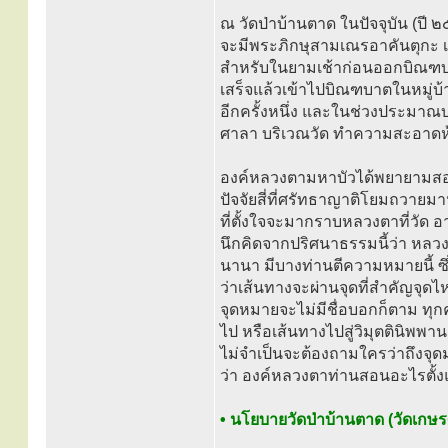
ณ วัดป่าบ้านตาด ในปัจจุบัน (
จะมีพระภิกษุสามเณรอาคันตุกะ เข้
สำหรับในยามเช้าก่อนออกบิณฑบ
เสร็จแล้วเข้าไปบิณฑบาตในหมู่บ
อีกครั้งหนึ่ง และในช่วงประมาณบ
ศาลา บริเวณวัด ทำความสะอาดห้อ
องค์หลวงตามหาบัวได้พยายามสอน
ปัจจัยสี่ที่ศรัทธาญาติโยมถวายมา
ที่ตั้งใจจะมากราบหลวงตาที่วัด 
นึกคิดจากปริศนาธรรมนี้ว่า ห
นานา มีบางท่านตีความหมายนี้ ซึ่
ว่าเส้นทางจะผ่านจุดที่สำคัญจุด
จุดหมายจะไม่มีชื่อบอกก็ตาม ทุกค
ไป หรือเส้นทางไปสู่วิมุตตินิพพาน
ไม่จำเป็นจะต้องถามใครว่าถึงจุด
ว่า องค์หลวงตาท่านสอนอะไรตั้งแต่
• นโยบายวัดป่าบ้านตาด (วัดเกษร