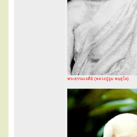
พระธรรมเจดีย์ (หลวงปู่จูม พนฺธุโล)