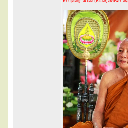
พระอุดมญาณโมลี (หลวงปู่จันทร์ศรี จนฺ