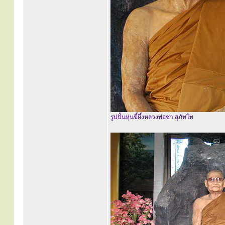
รูปปั้นหุ่นขี้ผึ้งหลวงพ่อชา สุภัทโท