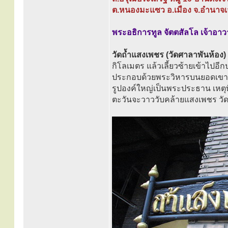
ต.หนองมะแซว อ.เมือง จ.อำนาจเ
พระอธิการทูล จัตตสัลโล เจ้าอา
วัดถ้ำแสงเพชร (วัดศาลาพันห้อง)
กิโลเมตร แล้วเลี้ยวซ้ายเข้าไปอ
ประกอบด้วยพระวิหารบนยอดเขาส
รูปองค์ใหญ่เป็นพระประธาน เหตุที
ตะวันจะวาววับคล้ายแสงเพชร วัด