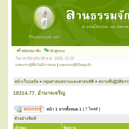
สมัครสมาชิก
เข้าสู่ระบบ
วันเวลาปัจจุบัน 09 ส.ค. 2026, 11:16
แสดงกระทู้ที่ยังไม่มีการตอบ
|
แสดงกระทู้ที่เปิดดูแล้ว
หน้าเว็บบอร์ด
»
กลุ่มศาสนสถานและศาสนพิธี
»
สถานที่ปฏิบัติธร
18314.77. อำนาจเจริญ
หน้า
1
จากทั้งหมด
1
[ 7 โพสต์ ]
ตัวอย่างพิมพ์
เจ้าของ
ข้อความ