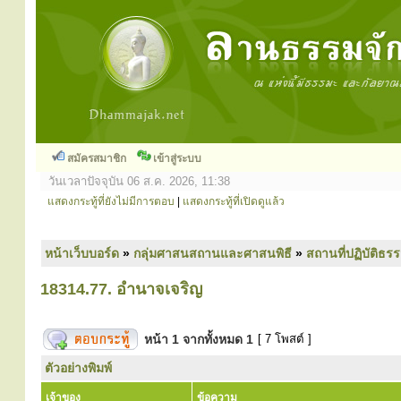
สมัครสมาชิก
เข้าสู่ระบบ
วันเวลาปัจจุบัน 06 ส.ค. 2026, 11:38
แสดงกระทู้ที่ยังไม่มีการตอบ
|
แสดงกระทู้ที่เปิดดูแล้ว
หน้าเว็บบอร์ด
»
กลุ่มศาสนสถานและศาสนพิธี
»
สถานที่ปฏิบัติธร
18314.77. อำนาจเจริญ
หน้า
1
จากทั้งหมด
1
[ 7 โพสต์ ]
ตัวอย่างพิมพ์
เจ้าของ
ข้อความ