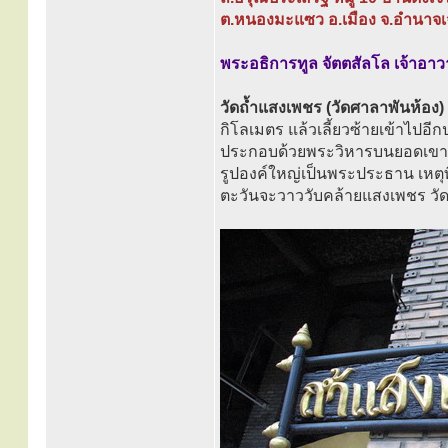
ต.หนองมะแซว อ.เมือง จ.อำนาจเ
พระอธิการทูล จัตตสัลโล เจ้าอา
วัดถ้ำแสงเพชร (วัดศาลาพันห้อง)
กิโลเมตร แล้วเลี้ยวซ้ายเข้าไปอ
ประกอบด้วยพระวิหารบนยอดเขาส
รูปองค์ใหญ่เป็นพระประธาน เหตุที
ตะวันจะวาววับคล้ายแสงเพชร วัด