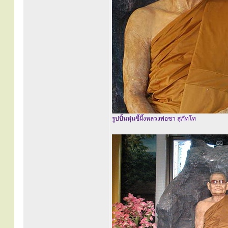
รูปปั้นหุ่นขี้ผึ้งหลวงพ่อชา สุภัทโท