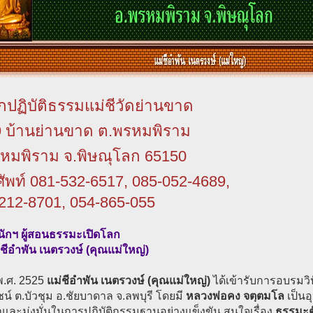
กปฏิบัติธรรมแม่ชีวัดย่านขาด
 9 บ้านย่านขาด ต.พรหมพิราม
หมพิราม จ.พิษณุโลก 65150
ัพท์ 081-532-6517, 085-052-4689,
212-8701, 054-865-055
นักฯ ผู้สอนธรรมะเปิดโลก
่ชีอำพัน เนตรวงษ์ (คุณแม่ใหญ่)
ี พ.ศ. 2525
แม่ชีอำพัน เนตรวงษ์ (คุณแม่ใหญ่)
ได้เข้ารับการอบรมว
์ ต.บัวชุม อ.ชัยบาดาล จ.ลพบุรี โดยมี
หลวงพ่อคง จตฺตมโล
เป็นอ
และมุ่งมั่นในการปฏิบัติกรรมฐานอย่างแข็งขัน สนใจเรื่อง
ธรรมะต