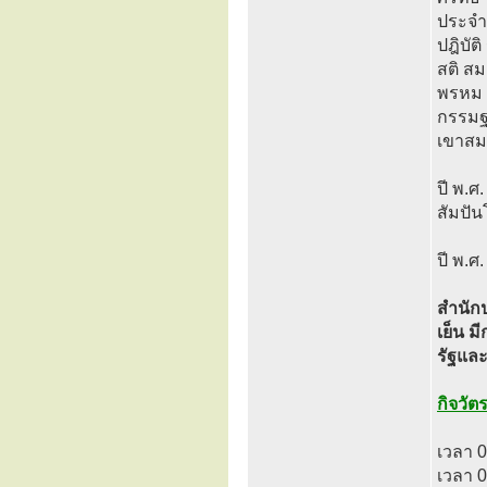
ประจำต
ปฎิบัต
สติ สม
พรหม เ
กรรมฐา
เขาสมโ
ปี พ.ศ
สัมปัน
ปี พ.ศ
สำนัก
เย็น ม
รัฐแล
กิจวั
เวลา 0
เวลา 0