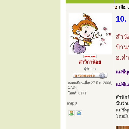
เมื่อ:
0
10.
สำนั
บ้าน
อ.คำ
สาวิกาน้อย
ผู้จัดการ
แม่ชีบ
ลงทะเบียนเมื่อ:
27 มี.ค. 2006,
แม่ชีแ
17:34
โพสต์:
8171
สำนักช
นับว่า
อายุ:
0
แม่ชีท
โดยมี