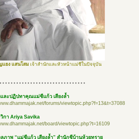
บุญแยง แสนโสม
เจ้าสำนักและหัวหน้าแม่ชีในปัจจุบัน
* * * * * * * * * * * * * * * * * * * * * * * * * * * * * * *
ิและปฏิปทาคุณแม่ชีแก้ว เสียงล้ำ
//www.dhammajak.net/forums/viewtopic.php?f=13&t=37088
วิกา Ariya Savika
//www.dhammajak.net/board/viewtopic.php?t=16109
ภาพ “แม่ชีแก้ว เสียงล้ำ” สำนักชีบ้านห้วยทราย