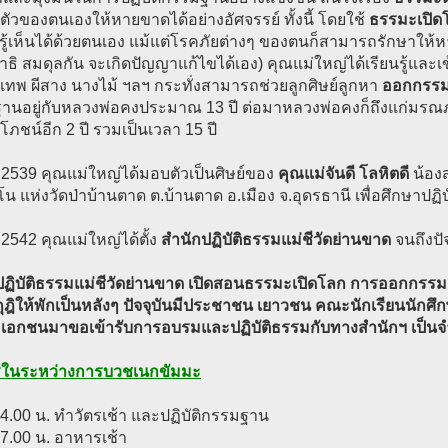
ัวของตนเองให้หายขาดได้อย่างอัศจรรย์ ทั้งนี้ โดยใช้
ธรรมะเปิด
ิ รู้เห็นได้ด้วยตนเอง แม้แต่โรคภัยต่างๆ ของตนก็สามารถรักษาให้หายได
าธิ สมดุลกัน จะเกิดปัญญาแก้ไขได้เอง) คุณแม่ใหญ่ได้เรียนรู้และเข
ทพ ผีสาง นางไม้ ฯลฯ กระทั่งสามารถช่วยลูกศิษย์ลูกหา
ออกกรรม
นอยู่กับหลวงพ่อคงประมาณ 13 ปี ต่อมาหลวงพ่อคงก็ถึงแก่มรณภาพ
ภชน์อีก 2 ปี รวมเป็นเวลา 15 ปี
. 2539 คุณแม่ใหญ่ได้มอบตัวเป็นศิษย์ของ
คุณแม่จันดี โลหิตดี
น้อง
โน แห่งวัดป่าบ้านตาด ต.บ้านตาด อ.เมือง จ.อุดรธานี เพื่อศึกษาปฏิ
. 2542 คุณแม่ใหญ่ได้ตั้ง
สำนักปฏิบัติธรรมแม่ชีวัดย่านขาด
จนถึงปัจ
ปฏิบัติธรรมแม่ชีวัดย่านขาด เปิดสอนธรรมะเปิดโลก การออกกรรม ส
ีกุฎิให้พักเป็นหลังๆ ปัจจุบันมีประชาชน เยาวชน คณะนักเรียนนักศึ
ะเอกชนมาขอเข้ารับการอบรมและปฏิบัติธรรมกับทางสำนักฯ เป็
ตรในระหว่างการบวชเนกขัมมะ
4.00 น. ทำวัตรเช้า และปฏิบัติกรรมฐาน
7.00 น. อาหารเช้า