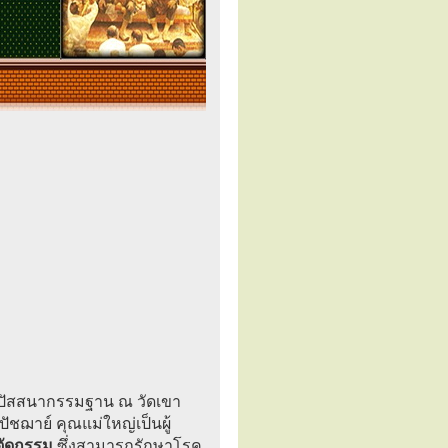
ิปัสสนากรรมฐาน ณ วัดเขา
ุปัชฌาย์ คุณแม่ใหญ่เป็นผู้
ัดกรรม
ซึ่งสามารถรักษาโรค