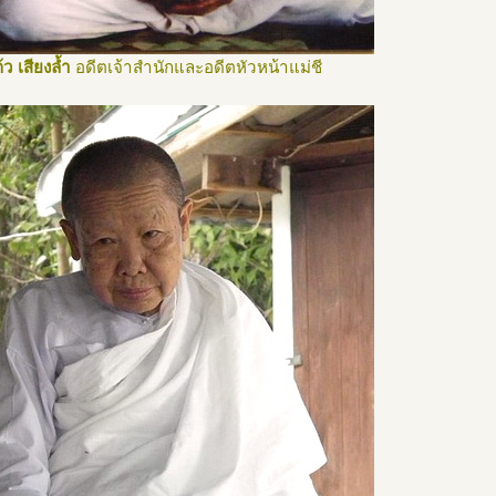
้ว เสียงล้ำ
อดีตเจ้าสำนักและอดีตหัวหน้าแม่ชี