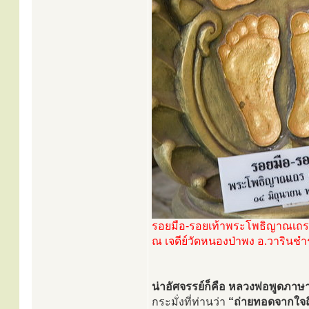
รอยมือ-รอยเท้าพระโพธิญาณเถร 
ณ เจดีย์วัดหนองป่าพง อ.วารินช
น่าอัศจรรย์ก็คือ หลวงพ่อพูดภาษาฝ
กระมั่งที่ท่านว่า
“ถ่ายทอดจากใจถ