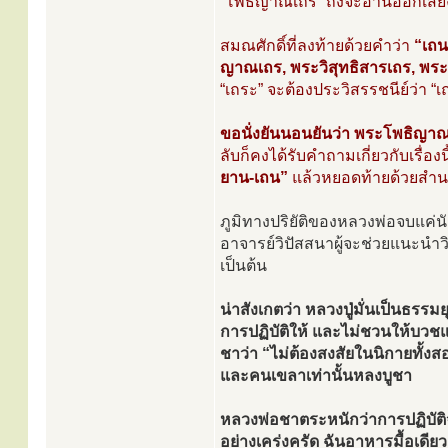
“โพธิญาณเถร” ถึงจะอ่านออกเสียง
สมณศักดิ์ที่ลงท้ายด้วยคำว่า
“เถน
ญาณเถร, พระวิสุทธิสารเถร, พ
“เถระ” จะต้องประวิสรรชนีย์ว่า “เ
ขอนั่งยันนอนยันว่า พระโพธิญาณเ
ลับก็คงได้รับคำถามเกี่ยวกับเรื่อ
ยาน-เถน”
แล้วหยอดท้ายด้วยสำนวนเ
ภูมิทางปริยัติของหลวงพ่อจบแค่นั
อาจารย์วิปัสสนาผู้จะช่วยแนะนำวิธี
เป็นต้น
น่าสังเกตว่า หลวงปู่มั่นเป็นธรรม
การปฏิบัติให้ และไม่ชวนให้บวช
ชาว่า “ไม่ต้องสงสัยในนิกายทั้งสอ
และคนเขลาเท่านั้นหลงบูชา
หลวงพ่อชาตระหนักว่าการปฏิบัติจ
อย่างเคร่งครัด ฉันอาหารมื้อเดี