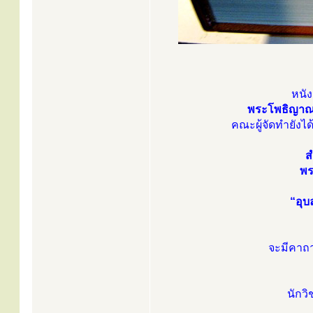
หนัง
พระโพธิญาณเ
คณะผู้จัดทำยัง
ส
พร
“อุบ
จะมีคาถา
นักว