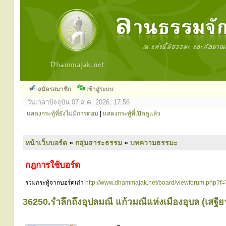
สมัครสมาชิก
เข้าสู่ระบบ
วันเวลาปัจจุบัน 07 ส.ค. 2026, 17:56
แสดงกระทู้ที่ยังไม่มีการตอบ
|
แสดงกระทู้ที่เปิดดูแล้ว
หน้าเว็บบอร์ด
»
กลุ่มสาระธรรม
»
บทความธรรมะ
กฎการใช้บอร์ด
รวมกระทู้จากบอร์ดเก่า
http://www.dhammajak.net/board/viewforum.php?f=
36250.รำลึกถึงอุปลมณี แก้วมณีแห่งเมืองอุบล (เสฐ