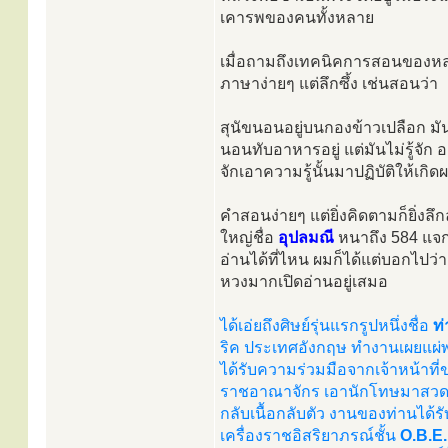
เคารพของคนทั้งหลาย
เมื่อถามถึงเทคนิคการสอนของหลว
ภาษาง่ายๆ แต่ลึกซึ้ง เช่นสอนว่า
สุนัขนอนอยู่บนกองข้าวเปลือก มั
นอนทับอาหารอยู่ แต่มันไม่รู้จัก อา
จักเอาความรู้นั้นมาปฏิบัติให้เกิ
คำสอนง่ายๆ แต่ยิ่งคิดตามก็ยิ่งลึก
ใหญ่ชื่อ
อุปลมณี
หนาถึง 584 แจ
อ่านได้ที่ไหน ผมก็ได้แต่บอกไปว่า
หวงมากเปิดอ่านอยู่เสมอ
ได้เอ่ยถึงศิษย์รุ่นแรกรูปหนึ่งชื่อ
ท
ริค ประเทศอังกฤษ ทำงานเผยแผ
ได้รับความร่วมมือจากเจ้าหน้าที
ราชอาณาจักร เอานักโทษมาสวดม
กลับเนื้อกลับตัว งานของท่านได
เครื่องราชอิสริยาภรณ์ชั้น
O.B.E.