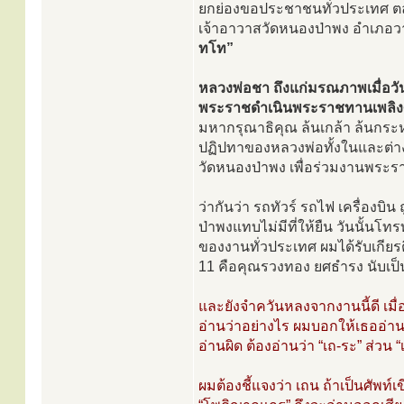
ยกย่องขอประชาชนทั่วประเทศ 
เจ้าอาวาสวัดหนองป่าพง อำเภอวาร
ทโท”
หลวงพ่อชา ถึงแก่มรณภาพเมื่อวัน
พระราชดำเนินพระราชทานเพลิงศพ
มหากรุณาธิคุณ ล้นเกล้า ล้นกระห
ปฏิปทาของหลวงพ่อทั้งในและต่าง
วัดหนองป่าพง เพื่อร่วมงานพระ
ว่ากันว่า รถทัวร์ รถไฟ เครื่องบิน
ป่าพงแทบไม่มีที่ให้ยืน วันนั้น
ของงานทั่วประเทศ ผมได้รับเกีย
11 คือคุณรวงทอง ยศธำรง นับเป็น
และยังจำควันหลงจากงานนี้ดี เม
อ่านว่าอย่างไร ผมบอกให้เธออ่า
อ่านผิด ต้องอ่านว่า “เถ-ระ” ส่วน
ผมต้องชี้แจงว่า เถน ถ้าเป็นศัพท์เ