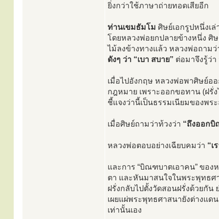
ยิ่งกว่าใช้ภาษาถ่ายทอดเสียอีก
ท่านเขมธัมโม
ศิษย์เอกรูปหนึ่งเ
โดยหลวงพ่อยกปลายข้างหนึ่ง ศิษ
ไม้ลงข้างทางแล้ว หลวงพ่อถามว่า 
ดังๆ ว่า “เบา สบาย”
ต่อมาจึงรู้ว
เมื่อไปอังกฤษ หลวงพ่อพาศิษย์อ
กฎหมาย เพราะออกขอทาน (ฝรั่งไม
ชี้แจงว่านี้เป็นธรรมเนียมของพ
เมื่อศิษย์ถามว่าท้วงว่า
“ถึงออกบิ
หลวงพ่อตอบอย่างเฉียบคมว่า
“เร
และการ “บิณฑบาตเอาคน” ของหลวง
ตา และหันมาสนใจในพระพุทธศาสนาเ
ฝรั่งกลับไปตั้งวัดสอนฝรั่งด้วยก
เผยแผ่พระพุทธศาสนายังต่างแดน
เท่านั้นเอง