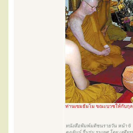
ท่านเขมธัมโม ขณะบวชให้กับกุล
หนังสือพิมพ์มติชนรายวัน หน้า 6
คอลัมน์ รื่นร่ม รมเยศ โดย เสฐี