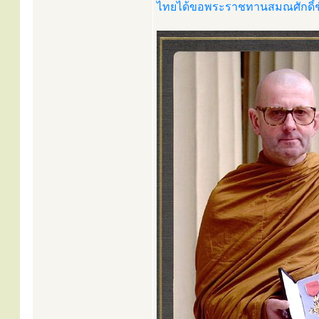
ไทยได้ขอพระราชทานสมณศักดิ์ช