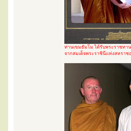
ท่านเขมธัมโม ได้รับพระราชทานเค
จากสมเด็จพระราชินีแห่งสหราชอาณ