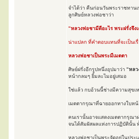
จำได้ว่า คืนก่อนวันพระราชทาน
ลูกศิษย์หลวงพ่อชาว่า
“หลวงพ่อชามีดีอะไร พระฝรั่งจึง
น่าแปลก ที่คำตอบแทนที่จะเป็นเรื่
หลวงพ่อชาเป็นพระมีเมตตา
ศิษย์ฝรั่งอีกรูปหนึ่งอุปมาว่า
“หลวง
หน้ากลมๆ ยิ้มละไมอยู่เสมอ
ใช่แล้ว กบอ้วนนี้ช่างมีความสุขเหล
เมตตากรุณาที่ฉายออกทางใบหน้าท
คนเรานั้นอาจแสดงเมตตากรุณาผ่าน
จนได้สัมผัสผลแห่งการปฏิบัตินั้น ท
หลวงพ่อชาเป็นพระจัดอยู่ในประเภท