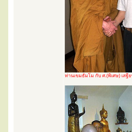
ท่านเขมธัมโม กับ ศ.(พิเศษ) เสฐ