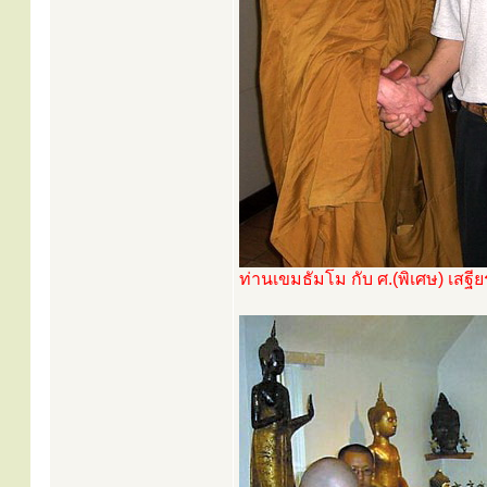
ท่านเขมธัมโม กับ ศ.(พิเศษ) เสฐ