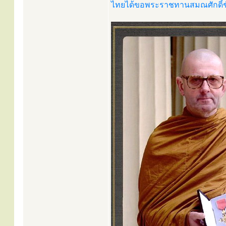
ไทยได้ขอพระราชทานสมณศักดิ์ช