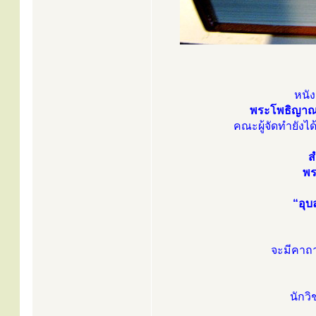
หนัง
พระโพธิญาณเ
คณะผู้จัดทำยัง
ส
พร
“อุบ
จะมีคาถา
นักว