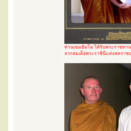
ท่านเขมธัมโม ได้รับพระราชทานเค
จากสมเด็จพระราชินีแห่งสหราชอาณ