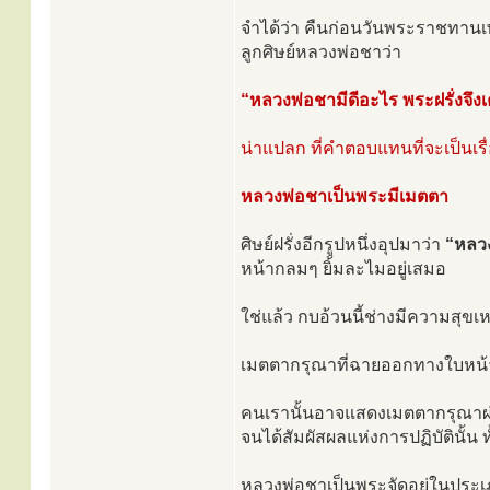
จำได้ว่า คืนก่อนวันพระราชทาน
ลูกศิษย์หลวงพ่อชาว่า
“หลวงพ่อชามีดีอะไร พระฝรั่งจึง
น่าแปลก ที่คำตอบแทนที่จะเป็นเรื่
หลวงพ่อชาเป็นพระมีเมตตา
ศิษย์ฝรั่งอีกรูปหนึ่งอุปมาว่า
“หลวง
หน้ากลมๆ ยิ้มละไมอยู่เสมอ
ใช่แล้ว กบอ้วนนี้ช่างมีความสุขเหล
เมตตากรุณาที่ฉายออกทางใบหน้าท
คนเรานั้นอาจแสดงเมตตากรุณาผ่าน
จนได้สัมผัสผลแห่งการปฏิบัตินั้น ท
หลวงพ่อชาเป็นพระจัดอยู่ในประเภท