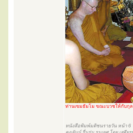
ท่านเขมธัมโม ขณะบวชให้กับกุล
หนังสือพิมพ์มติชนรายวัน หน้า 6
คอลัมน์ รื่นร่ม รมเยศ โดย เสฐี