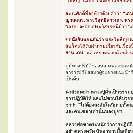
“โพธิญาณเถร” ถึงจะอ่านออกเสียง
สมณศักดิ์ที่ลงท้ายด้วยคำว่า
“เถน
ญาณเถร, พระวิสุทธิสารเถร, พ
“เถระ” จะต้องประวิสรรชนีย์ว่า “เ
ขอนั่งยันนอนยันว่า พระโพธิญาณเ
ลับก็คงได้รับคำถามเกี่ยวกับเรื่อ
ยาน-เถน”
แล้วหยอดท้ายด้วยสำนวนเ
ภูมิทางปริยัติของหลวงพ่อจบแค่นั
อาจารย์วิปัสสนาผู้จะช่วยแนะนำวิธี
เป็นต้น
น่าสังเกตว่า หลวงปู่มั่นเป็นธรรม
การปฏิบัติให้ และไม่ชวนให้บวช
ชาว่า “ไม่ต้องสงสัยในนิกายทั้งสอ
และคนเขลาเท่านั้นหลงบูชา
หลวงพ่อชาตระหนักว่าการปฏิบัติจ
อย่างเคร่งครัด ฉันอาหารมื้อเดี