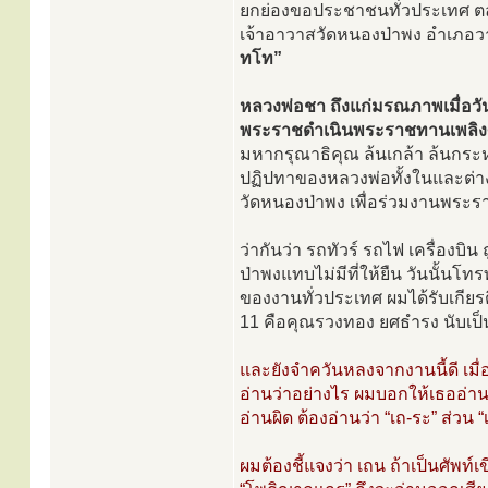
ยกย่องขอประชาชนทั่วประเทศ 
เจ้าอาวาสวัดหนองป่าพง อำเภอวาร
ทโท”
หลวงพ่อชา ถึงแก่มรณภาพเมื่อวัน
พระราชดำเนินพระราชทานเพลิงศพ
มหากรุณาธิคุณ ล้นเกล้า ล้นกระห
ปฏิปทาของหลวงพ่อทั้งในและต่าง
วัดหนองป่าพง เพื่อร่วมงานพระ
ว่ากันว่า รถทัวร์ รถไฟ เครื่องบิน
ป่าพงแทบไม่มีที่ให้ยืน วันนั้น
ของงานทั่วประเทศ ผมได้รับเกีย
11 คือคุณรวงทอง ยศธำรง นับเป็น
และยังจำควันหลงจากงานนี้ดี เม
อ่านว่าอย่างไร ผมบอกให้เธออ่า
อ่านผิด ต้องอ่านว่า “เถ-ระ” ส่วน
ผมต้องชี้แจงว่า เถน ถ้าเป็นศัพท์เ