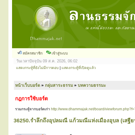
สมัครสมาชิก
เข้าสู่ระบบ
วันเวลาปัจจุบัน 09 ส.ค. 2026, 06:02
แสดงกระทู้ที่ยังไม่มีการตอบ
|
แสดงกระทู้ที่เปิดดูแล้ว
หน้าเว็บบอร์ด
»
กลุ่มสาระธรรม
»
บทความธรรมะ
กฎการใช้บอร์ด
รวมกระทู้จากบอร์ดเก่า
http://www.dhammajak.net/board/viewforum.php?f=
36250.รำลึกถึงอุปลมณี แก้วมณีแห่งเมืองอุบล (เสฐ