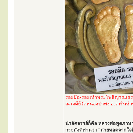
รอยมือ-รอยเท้าพระโพธิญาณเถร 
ณ เจดีย์วัดหนองป่าพง อ.วารินช
น่าอัศจรรย์ก็คือ หลวงพ่อพูดภาษาฝ
กระมั่งที่ท่านว่า
“ถ่ายทอดจากใจถ