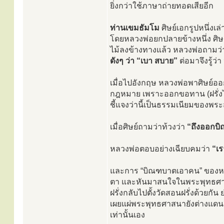
ยิ่งกว่าใช้ภาษาถ่ายทอดเสียอีก
ท่านเขมธัมโม
ศิษย์เอกรูปหนึ่งเ
โดยหลวงพ่อยกปลายข้างหนึ่ง ศิษ
ไม้ลงข้างทางแล้ว หลวงพ่อถามว่า 
ดังๆ ว่า “เบา สบาย”
ต่อมาจึงรู้ว
เมื่อไปอังกฤษ หลวงพ่อพาศิษย์อ
กฎหมาย เพราะออกขอทาน (ฝรั่งไม
ชี้แจงว่านี้เป็นธรรมเนียมของพ
เมื่อศิษย์ถามว่าท้วงว่า
“ถึงออกบิ
หลวงพ่อตอบอย่างเฉียบคมว่า
“เร
และการ “บิณฑบาตเอาคน” ของหลวง
ตา และหันมาสนใจในพระพุทธศาสนาเ
ฝรั่งกลับไปตั้งวัดสอนฝรั่งด้วยก
เผยแผ่พระพุทธศาสนายังต่างแดน
เท่านั้นเอง