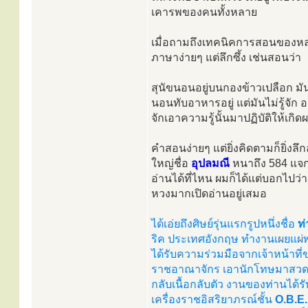
เคารพของคนทั้งหลาย
เมื่อถามถึงเทคนิคการสอนของหลว
ภาษาง่ายๆ แต่ลึกซึ้ง เช่นสอนว่า
สุนัขนอนอยู่บนกองข้าวเปลือก มั
นอนทับอาหารอยู่ แต่มันไม่รู้จัก อา
จักเอาความรู้นั้นมาปฏิบัติให้เกิ
คำสอนง่ายๆ แต่ยิ่งคิดตามก็ยิ่งลึก
ใหญ่ชื่อ
อุปลมณี
หนาถึง 584 แจ
อ่านได้ที่ไหน ผมก็ได้แต่บอกไปว่า
หวงมากเปิดอ่านอยู่เสมอ
ได้เอ่ยถึงศิษย์รุ่นแรกรูปหนึ่งชื่อ
ท
ริค ประเทศอังกฤษ ทำงานเผยแผ
ได้รับความร่วมมือจากเจ้าหน้าที
ราชอาณาจักร เอานักโทษมาสวดม
กลับเนื้อกลับตัว งานของท่านได
เครื่องราชอิสริยาภรณ์ชั้น
O.B.E.