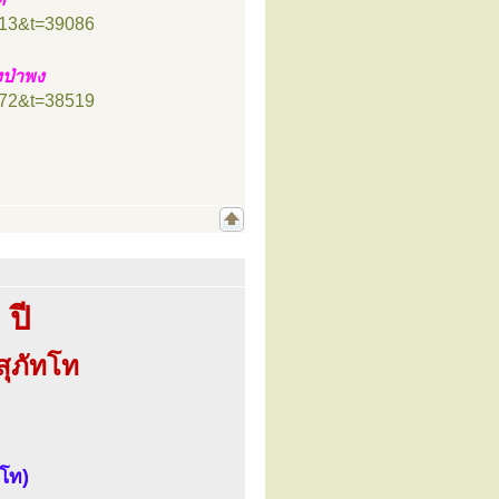
=13&t=39086
ป่าพง
=72&t=38519
ปี
ุภัทโท
ทโท)