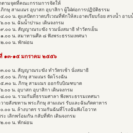
พักตามจุดที่คณะกรรมการจัดให้
ะภิกษุ สามเณร อุบาสก อุบาสิกา ผู้ใฝ่ต่อการปฏิบัติธรรม
๔.๐๐ น. ดูแลปัดกวาดบริเวณที่พักให้สะอาดเรียบร้อย สรงนํ้า อาบนํ
๖.๐๐ น. ฉันนํ้าปานะ เดินจงกรม
๙.๐๐ น. สัญญาณระฆัง รวมนั่งสมาธิ ทำวัตรเย็น
๒๑.๐๐ น. สมาทานศีล ๘ ฟังพระธรรมเทศนา
๒.๐๐ น. พักผ่อน
นที่ ๑๓-๑๕ มกราคม ๒๕๕๖
๓.๐๐ น. สัญญาณระฆัง ทำวัตรเช้า นั่งสมาธิ
๕.๐๐ น. ภิกษุ สามเณร จัดโรงฉัน
๐๕.๓๐ น. ภิกษุ สามเณร ออกรับบิณฑบาต
๖.๐๐ น. อุบาสก อุบาสิกา เดินจงกรม
๐๘.๐๐ น. รวมกันที่ธรรมศาลา ฟังพระธรรมเทศนา
ถวายสังฆทาน พระภิกษุ สามเณร รับและฉันภัตตาหาร
๐.๐๐ น. ล้างบาตร รวมกันฉันที่โรงฉันฟังโอวาท
ะ เลิกพร้อมกัน กลับที่พัก เดินจงกรม
๒.๐๐ น. พักผ่อน