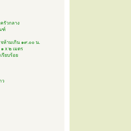
งครัวกลาง
ณฑ์
จห้ามเกิน ๑๙.๐๐ น.
 ๑ x ๒ เมตร
รียบร้อย
ขาว