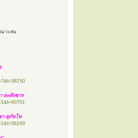
เหมาะสม
ล
f=7&t=36250
า ละสังขาร
f=1&t=40701
า สุภัทโท
f=1&t=36249
ท”