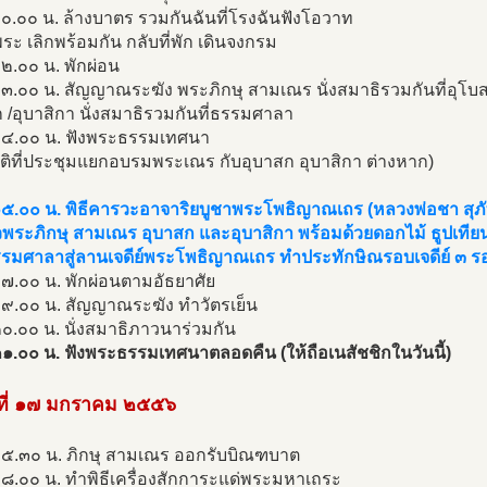
๐.๐๐ น. ล้างบาตร รวมกันฉันที่โรงฉันฟังโอวาท
ะ เลิกพร้อมกัน กลับที่พัก เดินจงกรม
๒.๐๐ น. พักผ่อน
๓.๐๐ น. สัญญาณระฆัง พระภิกษุ สามเณร นั่งสมาธิรวมกันที่อุโบ
 /อุบาสิกา นั่งสมาธิรวมกันที่ธรรมศาลา
๑๔.๐๐ น. ฟังพระธรรมเทศนา
ติที่ประชุมแยกอบรมพระเณร กับอุบาสก อุบาสิกา ต่างหาก)
๑๕.๐๐ น. พิธีคารวะอาจาริยบูชาพระโพธิญาณเถร (หลวงพ่อชา สุภ
พระภิกษุ สามเณร อุบาสก และอุบาสิกา พร้อมด้วยดอกไม้ ธูปเทีย
รมศาลาสู่ลานเจดีย์พระโพธิญาณเถร ทำประทักษิณรอบเจดีย์ ๓ ร
๗.๐๐ น. พักผ่อนตามอัธยาศัย
๑๙.๐๐ น. สัญญาณระฆัง ทำวัตรเย็น
๐.๐๐ น. นั่งสมาธิภาวนาร่วมกัน
๑.๐๐ น. ฟังพระธรรมเทศนาตลอดคืน (ให้ถือเนสัชชิกในวันนี้)
นที่ ๑๗ มกราคม ๒๕๕๖
๐๕.๓๐ น. ภิกษุ สามเณร ออกรับบิณฑบาต
๘.๐๐ น. ทำพิธีเครื่องสักการะแด่พระมหาเถระ