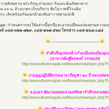
ถวายสังฆทาน พระภิกษุ สามเณร รับและฉันภัตตาหาร
๙.๐๐ น. ล้างบาตร เก็บบริขาร ฟังโอวาทที่โรงฉัน
ระ เลิกพร้อมกันแยกย้ายกลับอาวาสตามปกติ
หตุ
:
กำหนดการจะใช้อย่างนี้ทุกปีและอาจเปลี่ยนแปลงตามความ
พท์ ๐๔๕-๓๒๒-๗๒๙, ๐๔๕-๒๖๗-๕๖๓ โทรสาร ๐๔๕-๒๖๘-๐๘๔
---------------------------------------
รำลึกถึงอุปลมณี แก้วมณีแห่งเมืองอุบ
(อาจารย์เสฐียรพงษ์ วรรณปก)
http://www.dhammajak.net/forums/viewtopic.php?
งานบุญปฏิบัติธรรมอาจาริยบูชา ๒๐ ปี หลวงพ่อช
http://www.dhammajak.net/forums/viewtopic.php?
จ.อุบลฯ จัดงานหลอมรวมศรัทธารำลึกหลวงพ่อช
http://www.dhammajak.net/forums/viewtopic.php?
ประวัติและปฏิปทา “หลวงพ่อชา สุภัทโ