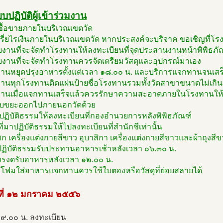
ยบปฏิบัติผู้เข้าร่วมงาน
มซื้อขายภายในบริเวณเขตวัด
เรี่ยไรเงินภายในบริเวณเขตวัด หากประสงค์จะบริจาค ขอเชิญที่โร
ยงานที่จะจัดทำโรงทานให้ลงทะเบียนที่จุดประสานงานหน้าพิพิธภั
วยงานที่จะจัดทำโรงทานควรจัดเตรียมวัสดุและอุปกรณ์มาเอง
ทานหยุดปรุงอาหารตั้งแต่เวลา ๑๘.๐๐ น. และบริการแจกทานจนเสร็
ทานทุกโรงทานติดแผ่นป้ายชื่อโรงทานรวมทั้งวัดสาขาขนาดไม่เกิน
ทานเมื่อแจกทานเสร็จแล้วควรรักษาความสะอาดภายในโรงทานให้เ
็บขยะออกไปภายนอกวัดด้วย
ข้าปฏิบัติธรรมให้ลงทะเบียนที่กองอำนวยการหลังพิพิธภัณฑ์
ีที่มาปฏิบัติธรรมให้ไปลงทะเบียนที่สำนักชีเท่านั้น
สก เครื่องแต่งกายสีขาว อุบาสิกา เครื่องแต่งกายสีขาวและผ้าถุงสี
าปฏิบัติธรรมรับประทานอาหารเช้าหลังเวลา ๐๖.๓๐ น.
รงดรับอาหารหลังเวลา ๑๒.๐๐ น.
ช้โฟมใส่อาหารแจกทานควรใช้ใบตองหรือวัสดุที่ย่อยสลายได้
นที่ ๑๒ มกราคม ๒๕๕๖
๐๙.๐๐ น. ลงทะเบียน