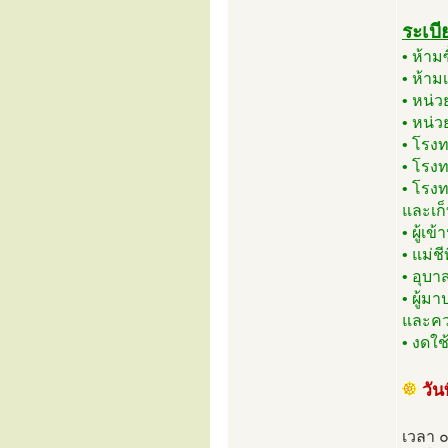
ระเบี
• ห้า
• ห้าม
• หน่ว
• หน่
• โรง
• โรง
• โรง
และเก
• ผู้เ
• แม่ช
• อุบา
• ผู้ม
และคว
• งดใ
วั
เวลา 