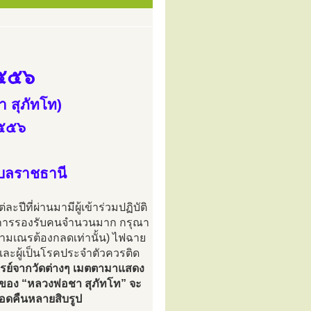
๒๕๕๖
 สุภัทโท)
๒๕๕๖
ุบลราชธานี
่ละปีที่ผ่านมามีผู้เข้าร่วมปฏิบัติ
อต่อการรองรับคนจำนวนมาก กรุณา
ุสามเณรต้องกลดเท่านั้น) ไฟฉาย
ยนและผู้เป็นโรคประจำตัวควรติด
รย์จากวัดต่างๆ เมตตามาแสดง
พของ “หลวงพ่อชา สุภัทโท” จะ
ลอดคืนหลายสิบรูป