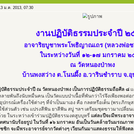
3 ม.ค. 2013, 07:30
งานปฏิบัติธรรมประจำปี 
อาจาริยบูชาพระโพธิญาณเถร (หลวงพ่อชา
ในระหว่างวันที่ ๑๒-๑๗ มกราคม 
ณ วัดหนองป่าพง
บ้านพงสว่าง ต.โนนผึ้ง อ.วารินชำราบ จ.อ
บัติธรรมประจำปี ณ วัดหนองป่าพง เป็นการปฏิบัติธรรมถือศีล ๘
แต
ายพันถึงนับหมื่นคน เป็นวัดแบบป่าเนื้อที่พันกว่าไร่จึงเพียงพ
อุปกรณ์เครื่องใช้ต่างๆ ที่จำเป็นมาเอง คือ กลดหรือเต็น (พระภิกษ
งใช้ส่วนตัว เช่น แปรงสีฟัน ยาสีฟัน สบู่ ฯลฯ เตรียมชุดขาวมาเปลี่
วย ในระหว่างเข้าร่วมปฏิบัติธรรมงดสูบบุหรี่
แต่ละปีจะมีพระอาจา
ทศนานับร้อยรูป ในวันที่ ๑๖ มกราคม อันเป็นวันคล้ายวันมรณภา
สัชชิก จะมีพระอาจารย์จากวัดต่างๆ เวียนกันมาแสดงธรรมให้ฟังต