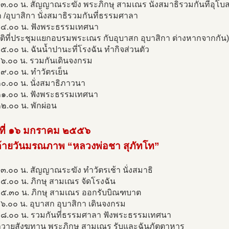
๓.๐๐ น. สัญญาณระฆัง พระภิกษุ สามเณร นั่งสมาธิรวมกันที่อุโบ
 /อุบาสิกา นั่งสมาธิรวมกันที่ธรรมศาลา
๑๔.๐๐ น. ฟังพระธรรมเทศนา
ติที่ประชุมแยกอบรมพระเณร กับอุบาสก อุบาสิกา ต่างหากจากกัน)
๕.๐๐ น. ฉันนํ้าปานะที่โรงฉัน ทำกิจส่วนตัว
๑๖.๐๐ น. รวมกันเดินจงกรม
๙.๐๐ น. ทำวัตรเย็น
๐.๐๐ น. นั่งสมาธิภาวนา
๒๑.๐๐ น. ฟังพระธรรมเทศนา
๒.๐๐ น. พักผ่อน
นที่ ๑๖ มกราคม ๒๕๕๖
ล้ายวันมรณภาพ “หลวงพ่อชา สุภัทโท”
๓.๐๐ น. สัญญาณระฆัง ทำวัตรเช้า นั่งสมาธิ
๕.๐๐ น. ภิกษุ สามเณร จัดโรงฉัน
๐๕.๓๐ น. ภิกษุ สามเณร ออกรับบิณฑบาต
๖.๐๐ น. อุบาสก อุบาสิกา เดินจงกรม
๐๘.๐๐ น. รวมกันที่ธรรมศาลา ฟังพระธรรมเทศนา
ถวายสังฆทาน พระภิกษุ สามเณร รับและฉันภัตตาหาร