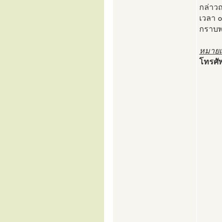
กล่าว
เวลา ๐
กราบพ
หมายเ
โทรศั