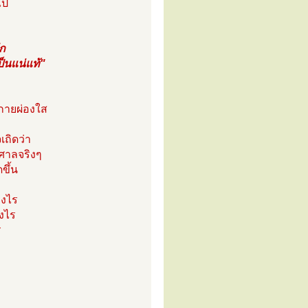
ไป
ัก
็นแน่แท้"
งกายผ่องใส
เถิดว่า
ศาลจริงๆ
ขึ้น
างไร
างไร
ร