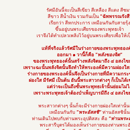
รัศมีอันนี้จะเป็นสีเขียว สีเหลือง สีแดง สีชม
สีขาว สีน้ำเงิน รวมกันเป็น
"ฉัพพรรณรังสี
เรียกว่า สีหกประการ เหมือนกันกับสายรุ้
ขึ้นอยู่บนพระเศียรของพระพุทธเจ้า
เราจึงได้ทำเปลวเพลิงไว้อยู่บนพระเศียรเพื่อให้เป
แท้ที่จริงแล้วรัศมีในร่างกายของพระพุทธองค์
ออกมา ๑ วานี้ก็คือ
"พลังของจิต"
ของพระพุทธองค์นั้นสร้างพลังจิตมาถึง ๔ อสงไ
เพราะฉะนั้นพลังจิตนั้นจึงทำให้พระองค์มีความผ่องใส
ร่างกายของพระองค์นั้นจึงเป็นร่างกายที่มีความกระ
ผ่องใส มีรัศมี เป็นต้น อันนี้พระสาวกต่างๆ ก็เป็นได้เ
แต่ว่าจะเป็นถึงขั้นพระพุทธเจ้านั้นย่อมไม่ไ
เพราะพระพุทธเจ้าต้องบำเพ็ญบารมีถึง ๔ อสงไข
พระสาวกต่างๆ นั้นก็จะมีร่างกายผ่องใสเท่านั
เหมือนกันกับ
"พระอัสสชิ"
ท่านอัสสชินั้น
ท่านเดินไปพบกับท่านพระอุปติสสะ คือ
"ท่านพระส
พระสารีบุตรได้มองเห็นร่างกายของท่านพระอ