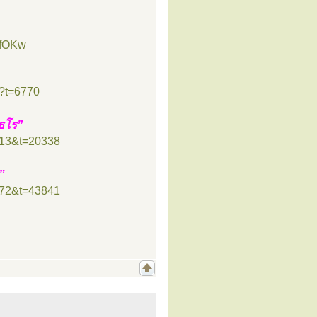
BfOKw
p?t=6770
ฺธโร”
=13&t=20338
”
=72&t=43841