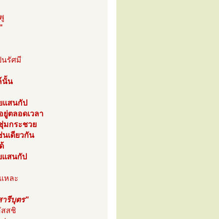
พู
"
ง
็นรัศมี
นั้น
ขยแสนกัป
อยู่ตลอดเวลา
ชุ่มกระชวย
ช่นเดียวกัน
ด้
ยแสนกัป
้นแหละ
ารีบุตร"
ัสสชิ