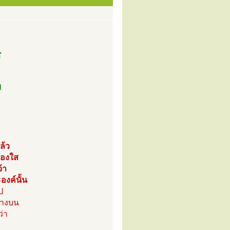
ร
ฯ
ล้ว
ผ่องใส
้า
องค์นั้น
ป
้างบน
ว่า