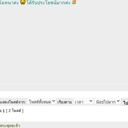
โมทนาค่ะ
ได้รับประโยชน์มากค่ะ
แสดงโพสต์จาก:
เรียงตาม
มด
1
[ 2 โพสต์ ]
พระพุทธเจ้า