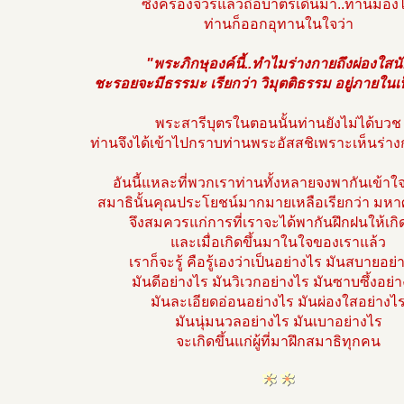
ซึ่งครองจีวรแล้วถือบาตรเดินมา..ท่านมอง
ท่านก็ออกอุทานในใจว่า
"พระภิกษุองค์นี้..ทำไมร่างกายถึงผ่องใสน
ชะรอยจะมีธรรมะ เรียกว่า วิมุตติธรรม อยู่ภายในเป
พระสารีบุตรในตอนนั้นท่านยังไม่ได้บวช
ท่านจึงได้เข้าไปกราบท่านพระอัสสชิเพราะเห็นร่า
อันนี้แหละที่พวกเราท่านทั้งหลายจงพากันเข้าใจ
สมาธินั้นคุณประโยชน์มากมายเหลือเรียกว่า มหา
จึงสมควรแก่การที่เราจะได้พากันฝึกฝนให้เกิด
และเมื่อเกิดขึ้นมาในใจของเราแล้ว
เราก็จะรู้ คือรู้เองว่าเป็นอย่างไร มันสบายอย่
มันดีอย่างไร มันวิเวกอย่างไร มันซาบซึ้งอย่
มันละเอียดอ่อนอย่างไร มันผ่องใสอย่างไ
มันนุ่มนวลอย่างไร มันเบาอย่างไร
จะเกิดขึ้นแก่ผู้ที่มาฝึกสมาธิทุกคน