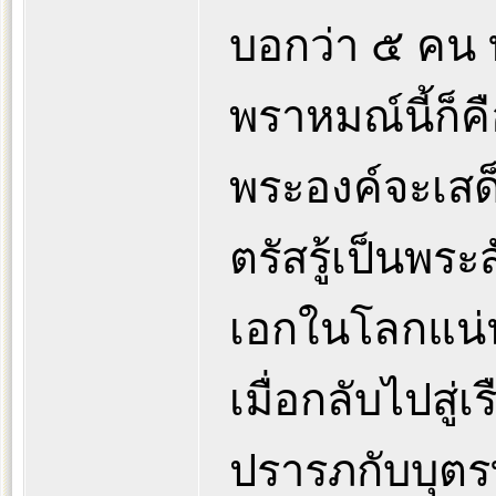
บอกว่า ๕ คน ท
พราหมณ์นี้ก็คือ
พระองค์จะเสด
ตรัสรู้เป็นพร
เอกในโลกแน่
เมื่อกลับไปสู่
ปรารภกับบุตรทั