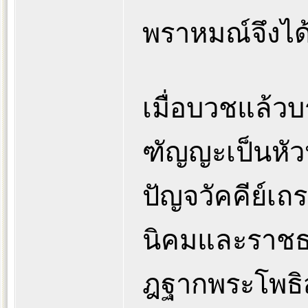
พราหมณ์จึงได
เมื่อบวชแล้วบ
ฑัญญะเป็นหัวหน
ปัญจวัคคีย์เถ
นิคมและราชธา
ฎฐากพระโพธิสั