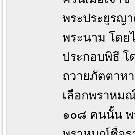
พระประยูรญาติ
พระนาม โดยไ
ประกอบพิธี โ
ถวายภัตตาหาร 
เลือกพราหมณ์
๑๐๘ คนนั้น พ
พราหมณ์ชื่อรา