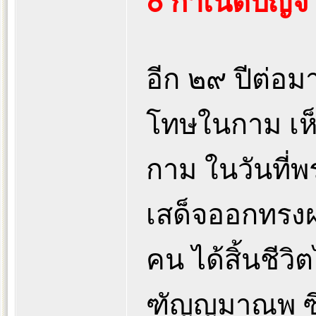
๐ กำเนิดปัญจว
อีก ๒๙ ปีต่อม
โทษในกาม เห
กาม ในวันที่พ
เสด็จออกทรงผ
คน ได้สิ้นชี
ฑัญญมาณพ ซึ่