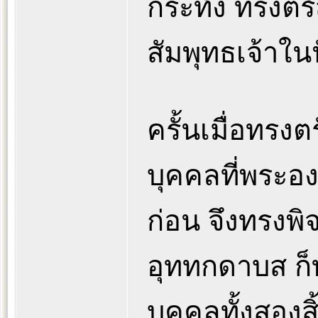
กระทั่ง ทรงตร
สัมพุทธเจ้าใน
ครั้นเมื่อทรงต
บุคคลที่พระ
ก่อน จึงทรง
อุททกดาบส ก
บุคคลทั้งสองสิ