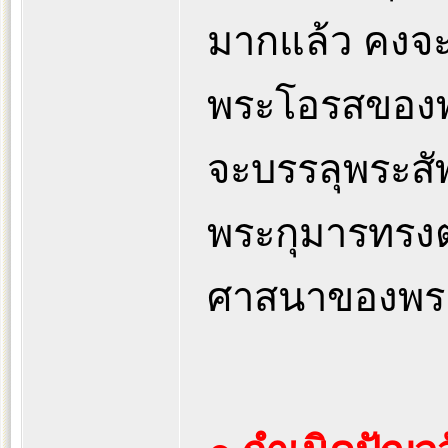
มากแล้ว คงจะ
พระโอรสของพร
จะบรรลุพระสั
พระกุมารทรงต
ศาสนาของพระ