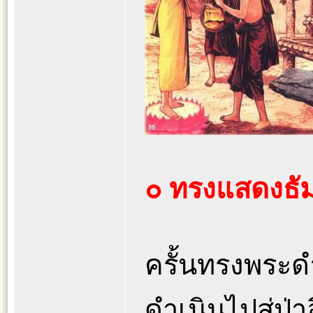
๐ ทรงแสดงธัม
ครั้นทรงพระดำร
ดำเนินไปสู่ป่