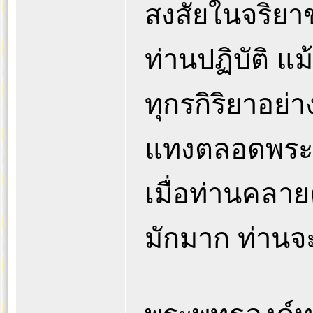
สงสัยในจริยาข
ท่านปฏิบัติ 
ทุกรกิริยาอย่า
แทงตลอดพระส
เมื่อท่านคลาย
มักมาก ท่านจ