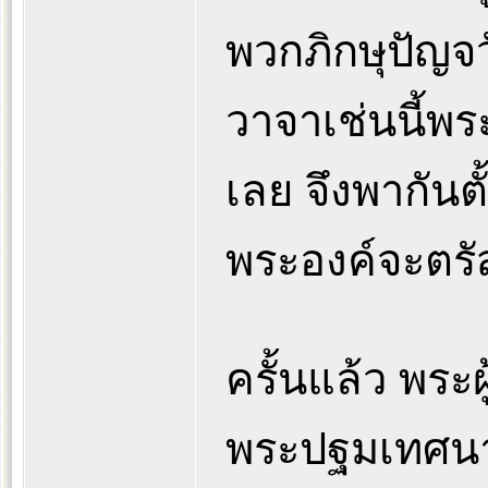
พวกภิกษุปัญจวั
วาจาเช่นนี้พร
เลย จึงพากันต
พระองค์จะตรั
ครั้นแล้ว พระ
พระปฐมเทศน