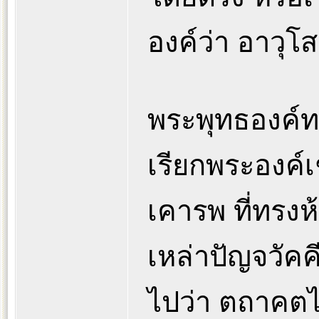
องค์ว่า อาวุโส
พระพุทธองค์ทร
เรียกพระองค์เช
เคารพ ที่ทรงห้
เหล่าปัญจวัคค
ไปว่า ตถาคตไ