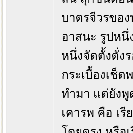
บาตรจีวรของพร
อาสนะ รูปหนึ่
หนึ่งจัดตั้งตั
กระเบื้องเช็ด
ทำมา แต่ยังพู
เคารพ คือ เร
โดยตรง หรือ