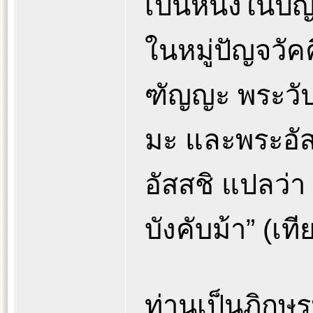
เป็นหนึ่งในปัญ
ในหมู่ปัญจวั
ฑัญญะ พระวั
มะ และพระอัสส
อัสสชิ แปลว่า
บังคับม้า” (เ
ท่านเป็นภิกษุร