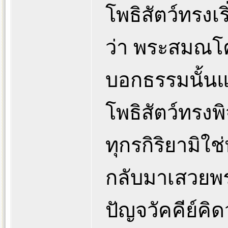
โพธิสัตว์ทรงเร
ว่า พระสมณโค
บอกธรรมนั้นแก
โพธิสัตว์ทรง
ทุกรกิริยามิใ
กลับมาเสวยพร
ปัญจวัคคีย์ค