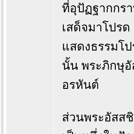
ที่อุปัฏฐากก
เสด็จมาโปรด ค
แสดงธรรมโปรด
นั้น พระภิกษุอ
อรหันต์
ส่วนพระอัสสชิท