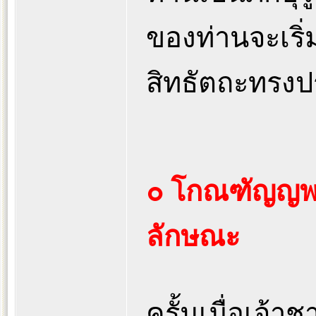
ของท่านจะเริ่
สิทธัตถะทรงปร
๐ โกณฑัญญพร
ลักษณะ
ครั้นเมื่อเจ้า