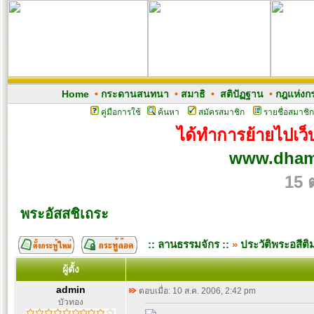
Home
•
กระดานสนทนา
•
สมาธิ
•
สติปัฏฐาน
•
กฎแห่งก
คู่มือการใช้
ค้นหา
สมัครสมาชิก
รายชื่อสมาชิก
ได้ทำการย้ายไปเว็บ
www.dham
15 
พระอัสสชิเถระ
:: ลานธรรมจักร ::
»
ประวัติพระอสีต
ผู้ตั้ง
admin
ตอบเมื่อ: 10 ส.ค. 2006, 2:42 pm
บัวทอง