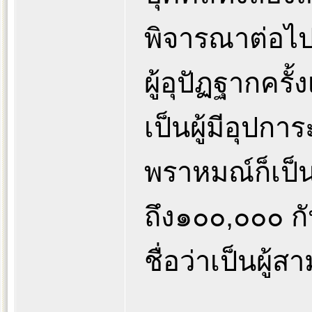
พิจารณาต่อไปก
ผู้อุปัฏฐากครั้
เป็นผู้มีอุปก
พราหมณ์ก็เป็
ถึง๑๐๐,๐๐๐ กัป
ชื่อว่าเป็นผู้