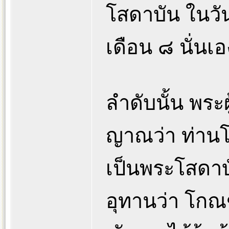
โสดาบัน ในวั
เดือน ๘ นั่นเอ
ลำดับนั้น พร
ญาณว่า ท่าน
เป็นพระโสดาบ
อุทานว่า โกณ