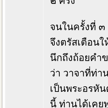
๒ ครั้ง
จนในครั้งที่ 
จึงตรัสเตือนให
นึกถึงถ้อยคำ
ว่า วาจาที่ท่
เป็นพระอรหันต
นี้ ท่านได้เค