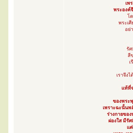
เพร
พระองค์จ
โด
พระเศี
อย่
รัศ
สี
เ
เราจึงได
แท้ที
ของพระพุ
เพราะฉะนั้นพล
ร่างกายของพ
ผ่องใส มีรัศ
แต่