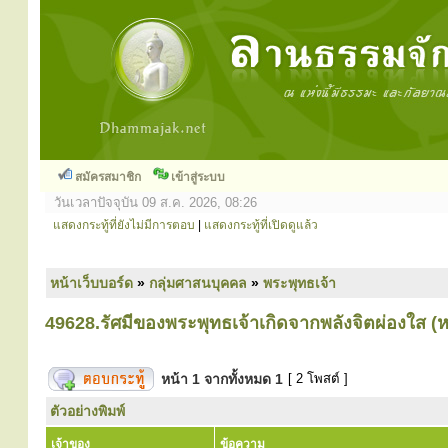
สมัครสมาชิก
เข้าสู่ระบบ
วันเวลาปัจจุบัน 09 ส.ค. 2026, 08:26
แสดงกระทู้ที่ยังไม่มีการตอบ
|
แสดงกระทู้ที่เปิดดูแล้ว
หน้าเว็บบอร์ด
»
กลุ่มศาสนบุคคล
»
พระพุทธเจ้า
49628.รัศมีของพระพุทธเจ้าเกิดจากพลังจิตผ่องใส (หลว
หน้า
1
จากทั้งหมด
1
[ 2 โพสต์ ]
ตัวอย่างพิมพ์
เจ้าของ
ข้อความ