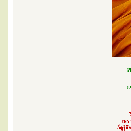
พ
แ
ใ
เพรา
ก็ดูรู้