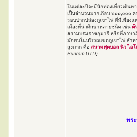
ในแต่ละปีจะมีนักท่องเที่ยวเดิ
เป็นจำนวนมากเกือบ ๒๐๐,๐๐๐ คน
รอบปากปล่องภูเขาไฟ ที่มีเพียงแ
เมืองที่น่าศึกษาหลายชนิด เช่น
ต้
สยามบรมราชกุมารี หรือที่ภาษาถ
มักพบในบริเวณเขตภูเขาไฟ สำหรับ
สูงมาก คือ
สนามฟุตบอล นิว ไอโม
Buriram UTD)
พระพ