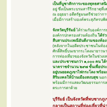
เป็นที่บูชาสักการะของพุทธศาสนิ
อยู่ ซึ่งเป็นพระบรมสารีริกธาตุ
ณ อยุธยา อดีตรัฐมนตรีช่วยว่า
เมื่อมีการสร้างองค์พระสุภัทรบพิต
จังหวัดบุรีรัมย์
ได้ร่วมกับองค์การบ
องค์กรปกครองส่วนท้องถิ่น
ได้ร่
สืบสานประเพณีอันดีงามของท้องถิ
(หลังจากในอดีตประชาชนในท้องถ
ศักดิ์สิทธิ์บนเขากระโดงมายาวน
การท่องเที่ยวของจังหวัดในช่ว
และประชาชนกว่า ๑,๐๐๐ คน ได้ร่
นาคราชจำนวน ๒๙๗ ขั้นเพื่อประกอบ
อยู่บนยอดภูเขาไฟกระโดง พร้อมกั
สิริมงคลให้บ้านเมืองสงบสุข
นอกจ
พร้อมมีการแสดงวัฒนธรรมการละเล่น
ตระการตาด้วย
บุรีรัมย์ เป็นจังหวัดที่พบซากภ
กลายเป็นสถานที่ท่องเที่ยวที่น