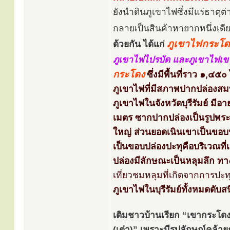
ยังนำดินภูเขาไฟซึ่งมีแร่ธาตุ
กลายเป็นสินค้าหายากหนึ่งเด
ภูเขาไฟกระโด
ด้วยกัน ได้แก่
ภูเขาไฟไปรบัด และภูเขาไฟเ
กระโดง
ซึ่งมีพื้นที่ราว ๑,๔๕๐
ภูเขาไฟที่มีสภาพปากปล่องสมบ
ภูเขาไฟในจังหวัดบุรีรัมย์ ม
เมตร ซากปากปล่องเป็นรูปพระจั
ใหญ่ ส่วนยอดเนินเขาเป็นขอบป
เป็นขอบปล่องปะทุคือบริเวณที่
ปล่องมีลักษณะเป็นหลุมลึก ทาง
เที่ยวชมหลุมที่เกิดจากการปะท
ภูเขาไฟในบุรีรัมย์ทั้งหมดดับ
เดิมชาวบ้านเรียก “เขากระโด
(เต่า)” เพราะมีรูปลักษณ์คล้าย