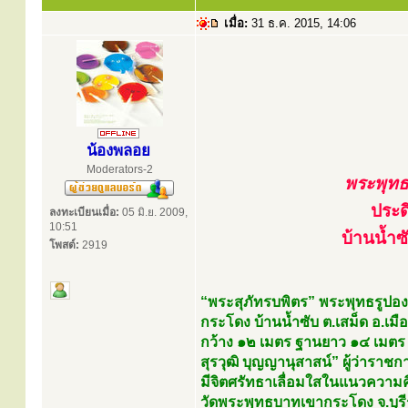
เมื่อ:
31 ธ.ค. 2015, 14:06
น้องพลอย
Moderators-2
พระพุทธร
ประด
ลงทะเบียนเมื่อ:
05 มิ.ย. 2009,
10:51
บ้านน้ำซ
โพสต์:
2919
“พระสุภัทรบพิตร” พระพุทธรูปองค
กระโดง บ้านน้ำซับ ต.เสม็ด อ.เมื
กว้าง ๑๒ เมตร ฐานยาว ๑๔ เมตร ห
สุรวุฒิ บุญญานุสาสน์” ผู้ว่าราช
มีจิตศรัทธาเลื่อมใสในแนวควา
วัดพระพุทธบาทเขากระโดง จ.บุรีรั