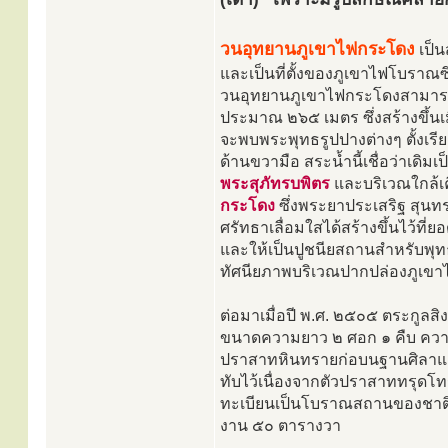
วนอุทยานภูเขาไฟกระโดง
เป็น
และเป็นที่ตั้งของภูเขาไฟโบราณซ
วนอุทยานภูเขาไฟกระโดงสามารถท
ประมาณ ๒๖๕ เมตร ซึ่งสร้างขึ้นเ
จะพบพระพุทธรูปปางต่างๆ ตั้งเรี
ด้านขวามือ สระน้ำนี้เชื่อว่าเด
พระสุภัทรบพิตร
และบริเวณใกล้เคี
กระโดง
ซึ่งพระยาประเสริฐ สุนทรา
ศรัทธาเลื่อมใสได้สร้างขึ้นไว้ที
และให้เป็นปูชนียสถานสำหรับพุทธศ
ทัศนียภาพบริเวณปากปล่องภูเขาไ
ต่อมาเมื่อปี พ.ศ. ๒๕๐๕ ตระกูลสิ
ขนาดความยาว ๒ ศอก ๑ คืบ ความก
ปราสาทหินทรายก่อบนฐานศิลาแลง
ทับไว้เนื่องจากตัวปราสาททรุดโทรมปร
ทะเบียนเป็นโบราณสถานของชาติ เ
งาน ๕๐ ตารางวา