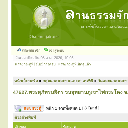
สมัครสมาชิก
เข้าสู่ระบบ
วันเวลาปัจจุบัน 08 ส.ค. 2026, 10:05
แสดงกระทู้ที่ยังไม่มีการตอบ
|
แสดงกระทู้ที่เปิดดูแล้ว
หน้าเว็บบอร์ด
»
กลุ่มศาสนสถานและศาสนพิธี
»
วัดและศาสนสถา
47627.พระสุภัทรบพิตร วนอุทยานภูเขาไฟกระโดง จ.บุ
หน้า
1
จากทั้งหมด
1
[ 8 โพสต์ ]
ตัวอย่างพิมพ์
เจ้าของ
ข้อความ