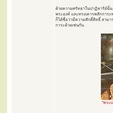
ด้วยความศรัทธาในปาฏิหาริย์นั้
พระองค์ และทรงเคารพสักการะพร
ก็ได้ชื่อว่ามีความศักดิ์สิทธิ์ ส
การะด้วยเช่นกัน
“พระแก