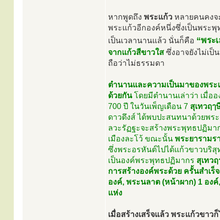
หากพูดถึง
พระแก้ว
หลายคนคงจะนึ
พระแก้วอีกองค์หนึ่งซึ่งเป็นพระ
“พระเ
เป็นเวลานานแล้ว นั่นก็คือ
จากแก้วสีขาวใส
ซึ่งอาจยังไม่เป็
ถือว่าไม่ธรรมดา
ตำนานและความเป็นมาของพระแก้
ด้วยกัน
โดยมีตำนานเล่าว่า เมื่ออ
700 ปี ในวันเพ็ญเดือน 7
สุเทวฤๅษ
ดาวดึงส์ ได้พบปะสนทนาด้วยพระอิน
ลวะรัฏฐะจะสร้างพระพุทธปฏิมากรด
เมืองละโว้ ขณะนั้น
พระยารามราช 
ซึ่งพระอรหันต์ไปได้แก้วขาวบริส
เป็นองค์พระพุทธปฏิมากร
สุเทวฤ
การสร้างองค์พระด้วย ครั้นสำเร็
องค์, พระนลาต (หน้าผาก) 1 องค์
แห่ง
เมื่อสร้างเสร็จแล้ว พระแก้วขาวก