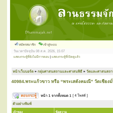
สมัครสมาชิก
เข้าสู่ระบบ
วันเวลาปัจจุบัน 08 ส.ค. 2026, 15:07
แสดงกระทู้ที่ยังไม่มีการตอบ
|
แสดงกระทู้ที่เปิดดูแล้ว
หน้าเว็บบอร์ด
»
กลุ่มศาสนสถานและศาสนพิธี
»
วัดและศาสนสถา
40984.พระแก้วขาว หรือ “พระเสตังคมณี” วัดเชียงมั่
หน้า
1
จากทั้งหมด
1
[ 4 โพสต์ ]
ตัวอย่างพิมพ์
เจ้าของ
ข้อความ