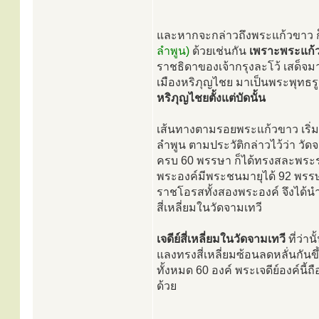
และหากจะกล่าวถึงพระแก้วขาว ก็
ลำพูน)
ด้วยเช่นกัน
เพราะพระแก้
ราชธิดาของเจ้ากรุงละโว้ เสด็จ
เมืองหริภุญไชย มาเป็นพระพุทธ
หริภุญไชยตั้งแต่บัดนั้น
เส้นทางตามรอยพระแก้วขาว เริ่มต
ลำพูน ตามประวัติกล่าวไว้ว่า วั
ครบ 60 พรรษา ก็ได้ทรงสละพระรา
พระองค์มีพระชนมายุได้ 92 พรรษา
ราชโอรสทั้งสองพระองค์ จึงได้น
สี่เหลี่ยมในวัดจามเทวี
เจดีย์สี่เหลี่ยมในวัดจามเทวี
ที่ว่านั
แลงทรงสี่เหลี่ยมซ้อนลดหลั่นกัน
ทั้งหมด 60 องค์ พระเจดีย์องค์นี
ด้วย