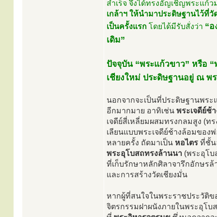
สำเร็จ จึงได้ทรงอัญเชิญพระแก้
เกล้าฯ ให้นำมาประดิษฐานไว้ที่ว
“อ
เป็นครั้งแรก
โดยได้มีรับสั่งว่า
เดิม”
ปัจจุบัน “พระแก้วขาว” หรือ “พร
เชียงใหม่ ประดิษฐานอยู่ ณ 
นอกจากจะเป็นที่ประดิษฐานพระแก้
อีกมากมาย อาทิเช่น
พระเจดีย์ช้
เจดีย์สี่เหลี่ยมผสมทรงกลมสูง (ท
เลียนแบบพระเจดีย์ช้างล้อมของพ
หลายครั้ง ถัดมาเป็น
หอไตร
ที่ชั
พระอุโบสถทรงล้านนา
(พระอุโบส
ที่เก็บรักษาหลักศิลาจารึกอักษรล
และการสร้างวัดเชียงมั่น
หากผู้ที่สนใจในพระราชประวัติข
จิตรกรรมฝาผนังภายในพระอุโบสถ