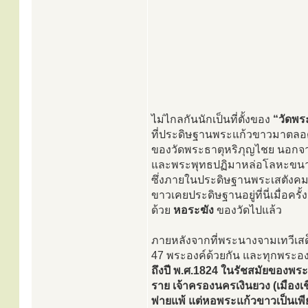
ไม่ไกลกันนักเป็นที่ตั้งของ
“วัดพร
ที่ประดิษฐานพระแก้วขาวมาตลอ
ของวัดพระธาตุหริภุญไชย นอกจา
และพระพุทธปฏิมาหล่อโลหะขนาดก
ซึ่งภายในประดิษฐานพระเสตังคมณี
ขาวเคยประดิษฐานอยู่ที่นี่เมื่อครั
ด้วย
หอระฆัง
ของวัดไปแล้ว
ภายหลังจากที่พระนางจามเทวีเสด
47 พระองค์ด้วยกัน และทุกพระองค
ถึงปี พ.ศ.1824 ในรัชสมัยของพระย
ราย เจ้าครองนครเงินยวง (เมืองเ
พ่ายแพ้ แต่หอพระแก้วขาวเป็นเพีย