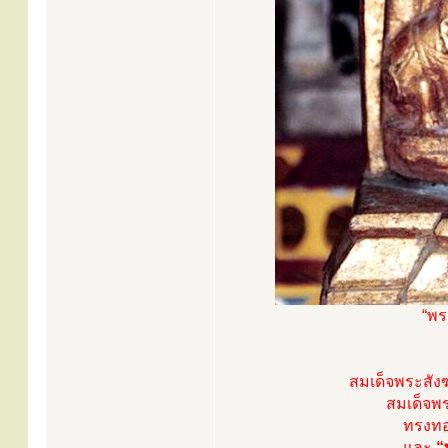
“พร
สมเด็จพระสัง
สมเด็จพร
ทรงท
และ
“