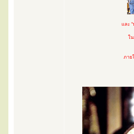
และ “
ใน
ภายใ