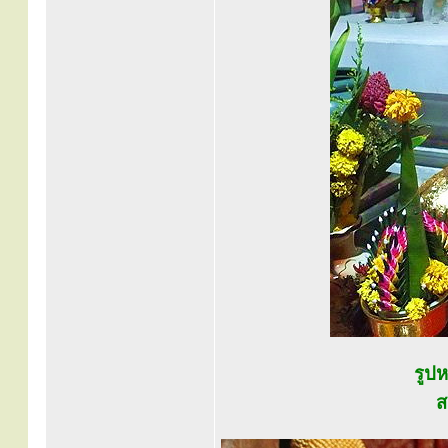
รูป
ส