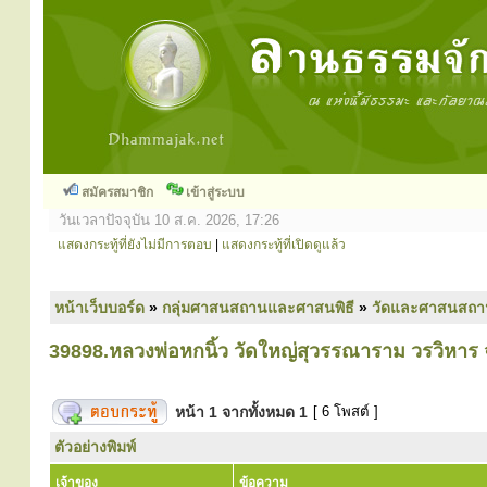
สมัครสมาชิก
เข้าสู่ระบบ
วันเวลาปัจจุบัน 10 ส.ค. 2026, 17:26
แสดงกระทู้ที่ยังไม่มีการตอบ
|
แสดงกระทู้ที่เปิดดูแล้ว
หน้าเว็บบอร์ด
»
กลุ่มศาสนสถานและศาสนพิธี
»
วัดและศาสนสถา
39898.หลวงพ่อหกนิ้ว วัดใหญ่สุวรรณาราม วรวิหาร จ
หน้า
1
จากทั้งหมด
1
[ 6 โพสต์ ]
ตัวอย่างพิมพ์
เจ้าของ
ข้อความ