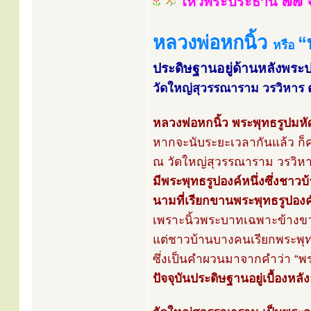
ไหว้พระประธาน ๗๗ จ
หลวงพ่อหกนิ้ว
“
หรือ
ประดิษฐานอยู่ด้านหลังพร
วัดใหญ่สุวรรณาราม วรวิหาร ต.
หลวงพ่อหกนิ้ว พระพุทธรูปมหั
หากจะนับระยะเวลากันแล้ว ก็คง
ณ วัดใหญ่สุวรรณาราม วรวิหาร 
มีพระพุทธรูปองค์หนึ่งซึ่งชาวบ้
นามที่เรียกขานพระพุทธรูปองค์
เพราะนิ้วพระบาทเฉพาะข้างขวา
แต่ชาวบ้านบางคนเรียกพระพุทธ
ซึ่งเป็นคำผวนมาจากคำว่า “พระ
ปัจจุบันประดิษฐานอยู่เบื้อง