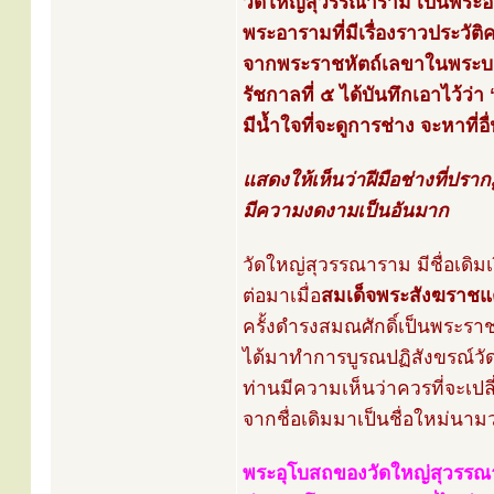
วัดใหญ่สุวรรณาราม เป็นพระอ
พระอารามที่มีเรื่องราวประว
จากพระราชหัตถ์เลขาในพระบาท
รัชกาลที่ ๕ ได้บันทึกเอาไว้ว่า
มีน้ำใจที่จะดูการช่าง จะหาที่อื่
แสดงให้เห็นว่าฝีมือช่างที่ปรากฏ
มีความงดงามเป็นอันมาก
วัดใหญ่สุวรรณาราม มีชื่อเดิมเ
ต่อมาเมื่อ
สมเด็จพระสังฆราชแ
ครั้งดำรงสมณศักดิ์เป็นพระรา
ได้มาทำการบูรณปฏิสังขรณ์วั
ท่านมีความเห็นว่าควรที่จะเปลี่
จากชื่อเดิมมาเป็นชื่อใหม่นาม
พระอุโบสถของวัดใหญ่สุวรร