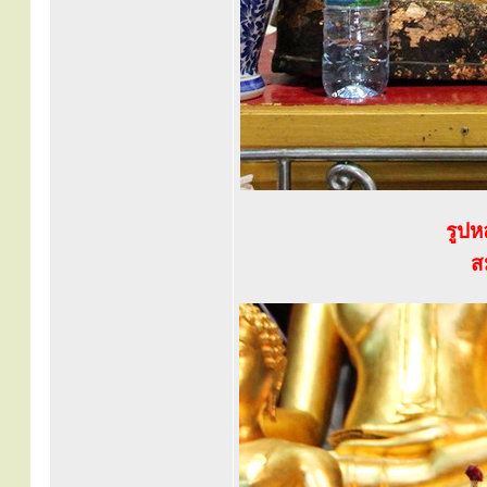
รูปห
ส