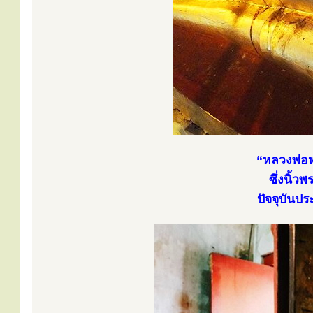
“หลวงพ่อห
ซึ่งนิ้
ปัจจุบันป