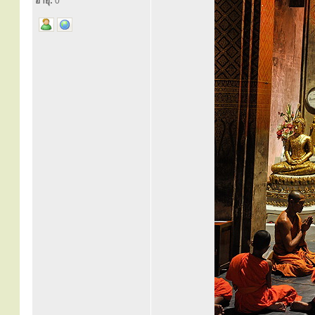
อายุ:
0