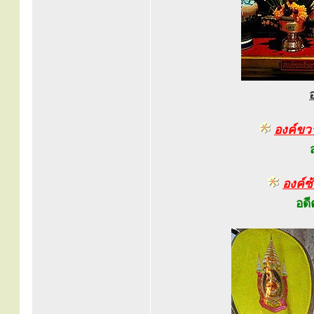
องค์ขว
องค์ซ
อดี