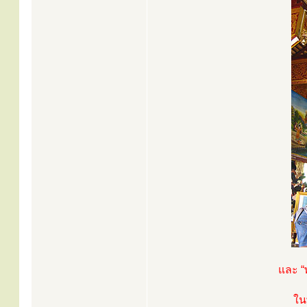
และ “
ใน