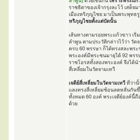
ลำพูน)
ด้วยเช่นกัน
เพราะพระแก้
ราชธิดาของเจ้ากรุงละโว้ เสด็จ
เมืองหริภุญไชย มาเป็นพระพุทธ
หริภุญไชยตั้งแต่บัดนั้น
เส้นทางตามรอยพระแก้วขาว เริ่มต
ลำพูน ตามประวัติกล่าวไว้ว่า วั
ครบ 60 พรรษา ก็ได้ทรงสละพระรา
พระองค์มีพระชนมายุได้ 92 พรรษา
ราชโอรสทั้งสองพระองค์ จึงได้น
สี่เหลี่ยมในวัดจามเทวี
เจดีย์สี่เหลี่ยมในวัดจามเทวี
ที่ว่านั
แลงทรงสี่เหลี่ยมซ้อนลดหลั่นกัน
ทั้งหมด 60 องค์ พระเจดีย์องค์นี
ด้วย