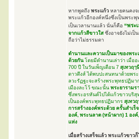
หากพูดถึง
พระแก้ว
หลายคนคงจะนึ
พระแก้วอีกองค์หนึ่งซึ่งเป็นพระ
“พระเ
เป็นเวลานานแล้ว นั่นก็คือ
จากแก้วสีขาวใส
ซึ่งอาจยังไม่เป็
ถือว่าไม่ธรรมดา
ตำนานและความเป็นมาของพระแก้
ด้วยกัน
โดยมีตำนานเล่าว่า เมื่ออ
700 ปี ในวันเพ็ญเดือน 7
สุเทวฤๅษ
ดาวดึงส์ ได้พบปะสนทนาด้วยพระอิน
ลวะรัฏฐะจะสร้างพระพุทธปฏิมากรด
เมืองละโว้ ขณะนั้น
พระยารามราช 
ซึ่งพระอรหันต์ไปได้แก้วขาวบริส
เป็นองค์พระพุทธปฏิมากร
สุเทวฤ
การสร้างองค์พระด้วย ครั้นสำเร็
องค์, พระนลาต (หน้าผาก) 1 องค์
แห่ง
เมื่อสร้างเสร็จแล้ว พระแก้วขาวก