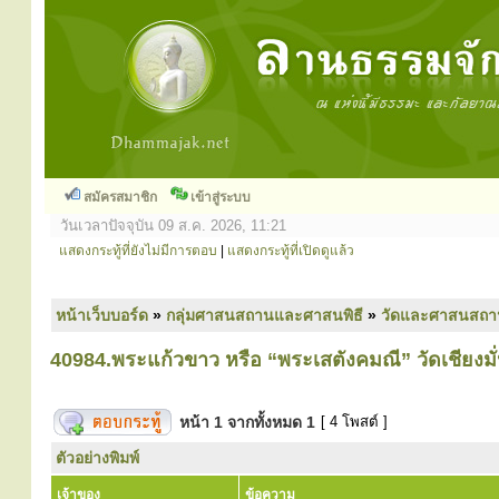
สมัครสมาชิก
เข้าสู่ระบบ
วันเวลาปัจจุบัน 09 ส.ค. 2026, 11:21
แสดงกระทู้ที่ยังไม่มีการตอบ
|
แสดงกระทู้ที่เปิดดูแล้ว
หน้าเว็บบอร์ด
»
กลุ่มศาสนสถานและศาสนพิธี
»
วัดและศาสนสถา
40984.พระแก้วขาว หรือ “พระเสตังคมณี” วัดเชียงมั่
หน้า
1
จากทั้งหมด
1
[ 4 โพสต์ ]
ตัวอย่างพิมพ์
เจ้าของ
ข้อความ