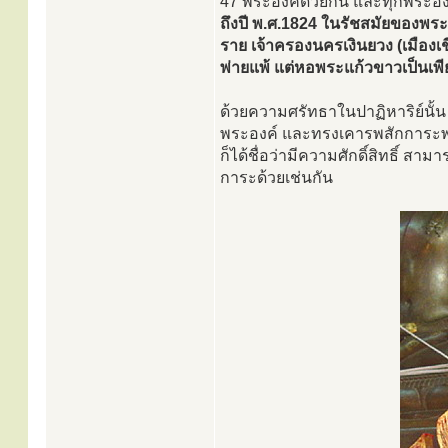
47 พระองค์ด้วยกัน และทุกพระองค
ถึงปี พ.ศ.1824 ในรัชสมัยของพระย
ราย เจ้าครองนครเงินยวง (เมืองเ
พ่ายแพ้ แต่หอพระแก้วขาวเป็นเพีย
ด้วยความศรัทธาในปาฏิหาริย์นั้
พระองค์ และทรงเคารพสักการะพร
ก็ได้ชื่อว่ามีความศักดิ์สิทธิ์ ส
การะด้วยเช่นกัน