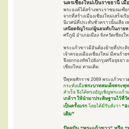
นครเชียงใหม่เป็นราชธานี เมื
พระองค์ได้สร้างพระราชมณเฑียรขึ
จากที่สร้างเมืองเชียงใหม่เสร็จเ
นิเวศน์ที่ประทับชั่วคราวนั้นเสีย
เสนียดจัญไรแก่ผู้นอนทับในภายห
ศรีภูมิ อำเภอเมือง จังหวัดเชียงให
พระแก้วขาวมีอันต้องย้ายที่ประ
เจ้าครองเมืองเชียงใหม่ มีคนร
จึงยกกองทัพไปยังกรุงศรีอยุธยา อ
เชียงใหม่ ตามเดิม
ปีพุทธศักราช 2089 พระแก้วขาวต
กระทั่งเมื่อ
พระบาทสมเด็จพระพุท
สำเร็จ จึงได้ทรงอัญเชิญพระแก้
เกล้าฯ ให้นำมาประดิษฐานไว้ที่ว
“อ
เป็นครั้งแรก
โดยได้มีรับสั่งว่า
เดิม”
ปัจจุบัน “พระแก้วขาว” หรือ “พร