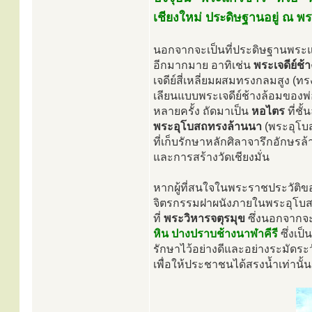
เชียงใหม่ ประดิษฐานอยู่ ณ 
นอกจากจะเป็นที่ประดิษฐานพระแก้
อีกมากมาย อาทิเช่น
พระเจดีย์ช้
เจดีย์สี่เหลี่ยมผสมทรงกลมสูง (ท
เลียนแบบพระเจดีย์ช้างล้อมของพ
หลายครั้ง ถัดมาเป็น
หอไตร
ที่ชั
พระอุโบสถทรงล้านนา
(พระอุโบส
ที่เก็บรักษาหลักศิลาจารึกอักษรล
และการสร้างวัดเชียงมั่น
หากผู้ที่สนใจในพระราชประวัติข
จิตรกรรมฝาผนังภายในพระอุโบสถ
ที่
พระวิหารจตุรมุข
ซึ่งนอกจากจะ
หิน ปางปราบช้างนาฬาคีรี
ซึ่งเป
รักษาไว้อย่างดีและอย่างระมัดร
เพื่อให้ประชาชนได้สรงน้ำเท่านั้น