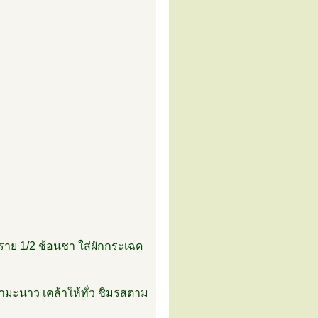
ลทราย 1/2 ช้อนชา ใส่ผักกระเฉด
้ำมะนาว เคล้าให้ทั่ว ชิมรสตาม