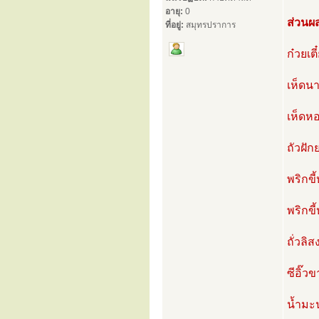
อายุ:
0
ส่วนผ
ที่อยู่:
สมุทรปราการ
ก๋วยเตี
เห็ดนา
เห็ดห
ถัวฝัก
พริกขี
พริกขี
ถั่วลิ
ซีอิ๊ว
น้ำมะ