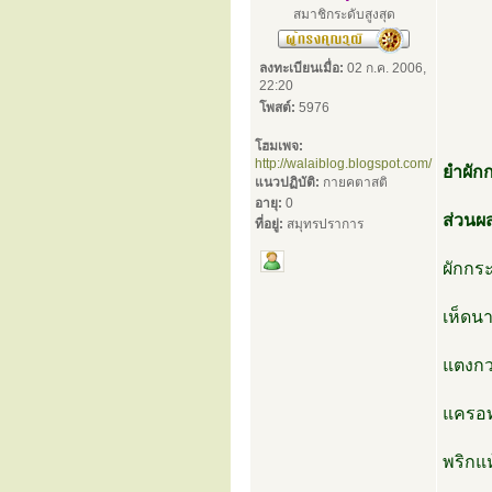
สมาชิกระดับสูงสุด
ลงทะเบียนเมื่อ:
02 ก.ค. 2006,
22:20
โพสต์:
5976
โฮมเพจ:
http://walaiblog.blogspot.com/
ยำผัก
แนวปฏิบัติ:
กายคตาสติ
อายุ:
0
ส่วนผ
ที่อยู่:
สมุทรปราการ
ผักกระ
เห็ดนา
แตงกวา
แครอทห
พริกแห