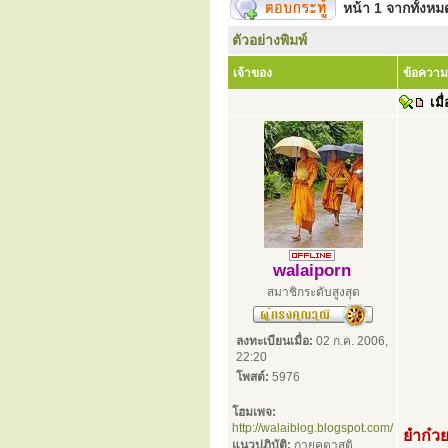
หน้า
1
จากทั้งห
ตัวอย่างพิมพ์
เจ้าของ
ข้อความ
เมื่
walaiporn
สมาชิกระดับสูงสุด
ลงทะเบียนเมื่อ:
02 ก.ค. 2006,
22:20
โพสต์:
5976
โฮมเพจ:
http://walaiblog.blogspot.com/
ยำก๋วยเ
แนวปฏิบัติ:
กายคตาสติ