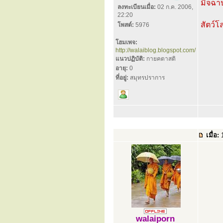
มิจฉาป
ลงทะเบียนเมื่อ:
02 ก.ค. 2006,
22:20
สัตว์
โพสต์:
5976
โฮมเพจ:
http://walaiblog.blogspot.com/
แนวปฏิบัติ:
กายคตาสติ
อายุ:
0
ที่อยู่:
สมุทรปราการ
เมื่อ:
1
walaiporn