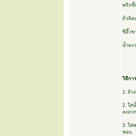
พริกขี
ถั่วลิ
ซีอิ๊ว
น้ำมะ
วิธีกา
1. ล้า
2. ใส่
ลงลวก
3. ใส่
ชอบ