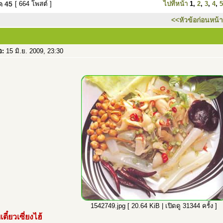
มด
45
[ 664 โพสต์ ]
ไปที่หน้า
1
,
2
,
3
,
4
,
5
<<หัวข้อก่อนหน้า
อ:
15 มิ.ย. 2009, 23:30
1542749.jpg [ 20.64 KiB | เปิดดู 31344 ครั้ง ]
ตี๋ยวเซี่ยงไฮ้