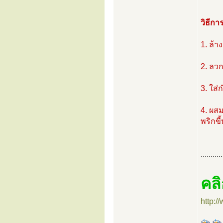
วิธีกา
1. ล้า
2. ลวก
3. ใส่
4. ผสม
พริกขี
...........
คลิ
http: