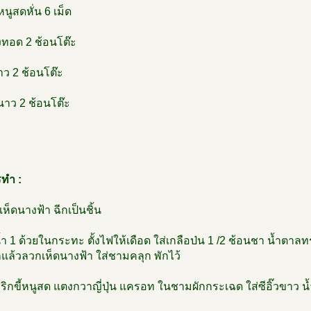
้หนูสดหั่น 6 เม็ด
สงทอด 2 ช้อนโต๊ะ
ขาว 2 ช้อนโต๊ะ
นาว 2 ช้อนโต๊ะ
รทำ :
งเห็ดนางฟ้า ฉีกเป็นชิ้น
น้ำ 1 ด้วยในกระทะ ตั้งไฟให้เดือด ใส่เกลือป่น 1 /2 ช้อนชา น้ำตา
แล้วลวกเห็ดนางฟ้า ใส่ชามคลุก พักไว้
พริกขี้หนูสด แตงกวาญี่ปุ่น แครอท ในชามผักกระเฉด ใส่ซีอิ๊วขาว น