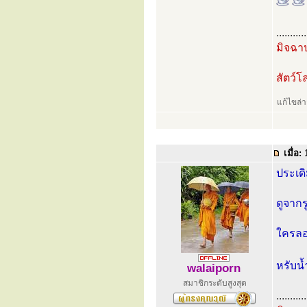
...........
มิจฉาป
สัตว์
แก้ไขล่
เมื่อ:
1
ประเดิ
ดูจากร
ใครลอง
หรับน้
walaiporn
สมาชิกระดับสูงสุด
...........