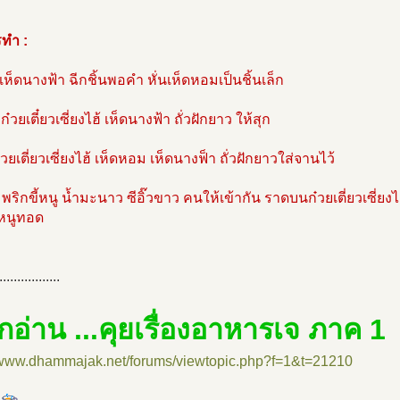
รทำ :
งเห็ดนางฟ้า ฉีกชิ้นพอคำ หั่นเห็ดหอมเป็นชิ้นเล็ก
ก๋วยเตี๋ยวเซี่ยงไฮ้ เห็ดนางฟ้า ถั่วฝักยาว ให้สุก
ก๋วยเตี่ยวเซี่ยงไฮ้ เห็ดหอม เห็ดนางฟ็า ถั่วฝักยาวใส่จานไว้
พริกขี้หนู น้ำมะนาว ซีอิ๊วขาว คนให้เข้ากัน ราดบนก๋วยเตี่ยวเซี่ยงไฮ
้หนูทอด
.................
กอ่าน ...คุยเรื่องอาหารเจ ภาค 1
//www.dhammajak.net/forums/viewtopic.php?f=1&t=21210