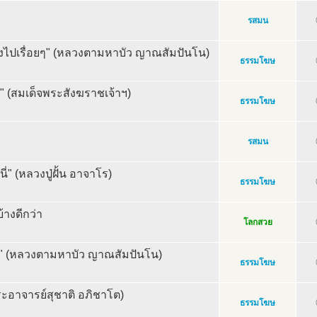
รสมน
ไปเรื่อยๆ" (หลวงตามหาบัว ญาณสัมปันโน)
ธรรมโฆษ
ใจ" (สมเด็จพระสังฆราชเจ้าฯ)
ธรรมโฆษ
รสมน
่" (หลวงปู่ฝั้น อาจาโร)
ธรรมโฆษ
้างดีกว่า
โลกสวย
ฟ" (หลวงตามหาบัว ญาณสัมปันโน)
ธรรมโฆษ
ระอาจารย์สุชาติ อภิชาโต)
ธรรมโฆษ