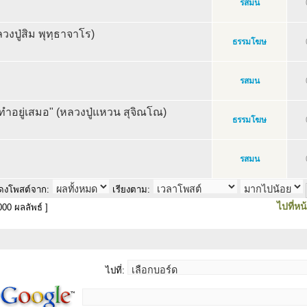
รสมน
งปู่สิม พุทฺธาจาโร)
ธรรมโฆษ
รสมน
งทำอยู่เสมอ" (หลวงปู่แหวน สุจิณโณ)
ธรรมโฆษ
รสมน
ดงโพสต์จาก:
เรียงตาม:
ไปที่หน
00 ผลลัพธ์ ]
ไปที่: