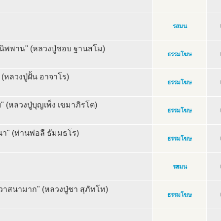
รสมน
ข้านิพพาน" (หลวงปู่ชอบ ฐานสโม)
ธรรมโฆษ
หลวงปู่ฝั้น อาจาโร)
ธรรมโฆษ
 (หลวงปู่บุญเพ็ง เขมาภิรโต)
ธรรมโฆษ
า" (ท่านพ่อลี ธัมมธโร)
ธรรมโฆษ
รสมน
ญวาสนามาก" (หลวงปู่ชา สุภัทโท)
ธรรมโฆษ