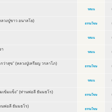
รสมน
หลวงปู่ขาว อนาลโย)
ธรรมโฆษ
รสมน
จา
รสมน
กกว่าสุข" (หลวงปู่เหรียญ วรลาโภ)
ธรรมโฆษ
รสมน
มเข้มแข็ง" (ท่านพ่อลี ธัมมธโร)
ธรรมโฆษ
นพ่อลี ธัมมธโร)
ธรรมโฆษ