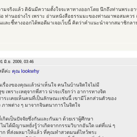
ามจริงแล้ว ดิฉันมีความตั้งใจจะหาทางออกโดย นึกถึงท่านพระอาจารย์
ต่อ ท่านอย่างไร เพราะ อ่านหนังสือธรรมมะของท่านมาพอสมควร คิ
ันและชี้ทางออกได้พอดีมาเจอเว็บนี้ คิดว่าคำแนะนำจากสมาชิกลา
1 มิ.ย. 2009, 03:46
สดีค่ะ
คุณ lookwhy
เรื่องของคุณแล้วน่าเห็นใจ คนในบ้านจิตใจไม่มี
ข เพราะเหตุจากพี่สาว น่าจะเรียกว่า อาการทางจิต
าระเคยเห็นคนที่เป็นลักษณะเช่นนี้ เขามีโลกส่วนตัวของ
อง ภาพต่าง ๆ มาจากจินตนาการในจิตใจ
ที่เกิดเป็นปัจจัยซึ่งกันและกันมา ด้วยเราผู้ศึกษา
ม่ได้มีญานหยั่งรู้ว่าเกิดจากกรรมวิบากอันใด แต่ที่แน่ ๆ
บาก ที่ส่งผลมาให้แล้ว ที่คุณทำสวดมนต์ไหว้พระ