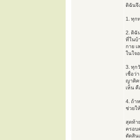
ดิฉัน
1. ทุก
2. ดิฉ
ที่ในบ
กาย เล
ในใจอย
3. ทุก
เชื่อว
ญาติคน
เห็น ค
4. ถ้
ช่วยใ
สุดท้า
ครอบคร
ตัดสิ