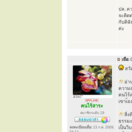
ปล. คว
จะติด
กับดิฉ
ค่ะ
เมื่อ:
0
สวั
อ่าน
ความสุ
คนไร้ส
เขาเ้
คนไร้สาระ
สมาชิกระดับ 19
สิ่ง
ธรรมะไ
เป็นวิ
ลงทะเบียนเมื่อ:
23 ก.พ. 2009,