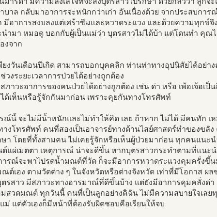
เป็นมารดา มีความลังเลใจที่จะส่งบุตรสาวไปรักษา ด้วยกลัวว่า ลูกจ
บาล กลับมาอาการจะหนักกว่าเก่า อันเนื่องด้วย จากประสบการณ์ ญ
 มีอาการสงบลงแต่เศร้าซึมและหวาดระแวง และด้วยความทุกข์จึงได
นะนำมา หมอดู บอกกับผู้เป็นแม่ว่า บุตรสาวไม่ได้บ้า แต่โดนทำ คุณไสย์
นื่องจาก
เพียงวันเดือนปีเกิด สามารถบอกบุคคลิก ท่านท่าทางอุปนิสัยได้อย่าง
ช่วงระยะเวลาการป่วยได้อย่างถูกต้อง
สภาวะอาการของคนป่วยได้อย่างถูกต้อง เช่น ด่า หรือ เพ้อเจ้อเป็น
ได้เห็นหรือรู้จักกันมาก่อน เพราะคุยกันทางโทรศัพท์
รณ์นี้ จะไม่มีน้ำหนักและไม่ทำให้คิด เลย ถ้าหาก ไม่ได้ มีคนทัก 
างโทรศัพท์ คนที่สองเป็นอาจารย์ทางด้านไสย์ศาสตร์ทำของขลัง คนท
ษา โดยที่ทั้งสามคน ไม่เคยรู้จักหรือเห็นผู้ป่วยมาก่อน ทุกคนแน
ต์แผ่เมตตา เหตุการณ์ น่าจะดีขึ้น หากบุตรสาวกระทำตามที่แนะน
ารณ์จะพาไปรดน้ำมณต์ที่วัด ก็จะมีอาการหวาดระแวงคุมครั่งขึ้นมาท
ณต์เอง ตามวัดต่าง ๆ ในจังหวัดหรือต่างจังหวัด เท่าที่มีโอกาส
ุตรสาว มีสภาวะทางอารมาณ์ที่ดีขึ้นบ้าง แต่ยังมีอาการคุมคลั่งด่า 
อมสวดมณต์ ทุกวันนี้ คนที่เป็นลูกอย่างดิฉัน ไม่มีความสบายใจเลย
ม่ แต่ตัวเองก็มีหน้าที่ต้องรับผิดชอบคือเรียนให้จบ