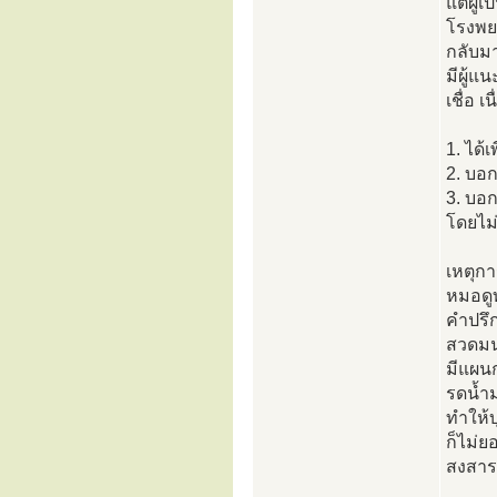
แต่ผู้
โรงพยา
กลับมา
มีผู้แ
เชื่อ เ
1. ได้
2. บอก
3. บอก
โดยไม่
เหตุกา
หมอดูท
คำปรึก
สวดมน
มีแผนก
รดน้ำม
ทำให้บ
ก็ไม่ย
สงสารแ