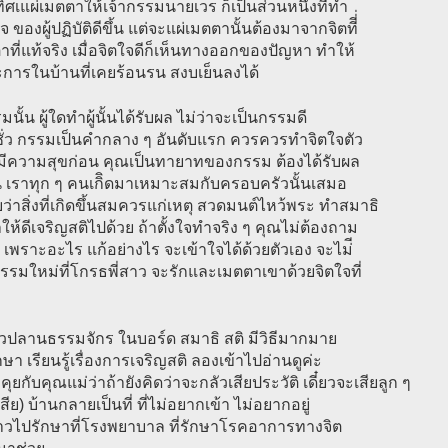
ทิศเแผ่เมตตาให้เจ้ากรรมนายเวร ก็เป็นส่วนหนึ่งที่ทำ
จ ของผู้ปฏิบัติดีขึ้น แต่จะแผ่เมตตานั้นต้องมาจากจิตทีี่่
าที่แท้จริง เมื่อจิตใจดีก็เห็นทางออกของปัญหา ทำให้
การในบ้านที่เคยร้อนรน สงบเย็นลงได้
นั้น ผู้ใดทำผู้นั้นได้รับผล ไม่ว่าจะเป็นกรรมดี
ั่ว กรรมเป็นคำกลาง ๆ อันดับแรก ควรควรทำจิตใจตัว
้มีความสุขก่อน คุณเป็นทายาทของกรรม ต้องได้รับผล
น เราทุก ๆ คนเกิิดมาเหมาะสมกับครอบครัวนั้นเสมอ
ว่าสิ่งที่เกิดขึ้นสมควรแก่เหตุ สวดมนต์ไหว้พระ ทำสมาธิ
ให้ดีเจริญสติไปด้วย ถ้าตั้งใจทำจริง ๆ คุณไม่ต้องถาม
 เพราะอะไร แก้อย่างไร จะเข้าใจได้ด้วยตัวเอง จะไม่ี
รรมใหม่ที่โกรธพี่สาว จะรักและเมตตาเขาด้วยจิตใจที่
ง
วปลานธรรมจักร ในบอร์ด สมาธิ สติ มีวิธีมากมาย
ึกษา เรียนรู้เรื่องการเจริญสติ ลองเข้าไปอ่านดูค่ะ
 คุยกับคุณแม่ว่าถ้ายังคิดว่าจะกลัวเสียประวัติ เดี๋ยวจะเสียลูก ๆ
เสีย) บ้านกลายเป็นที่ ที่ไม่อยากเข้า ไม่อยากอยู่
สาวไปรักษาที่โรงพยาบาล ที่รักษาโรคอาการทางจิต