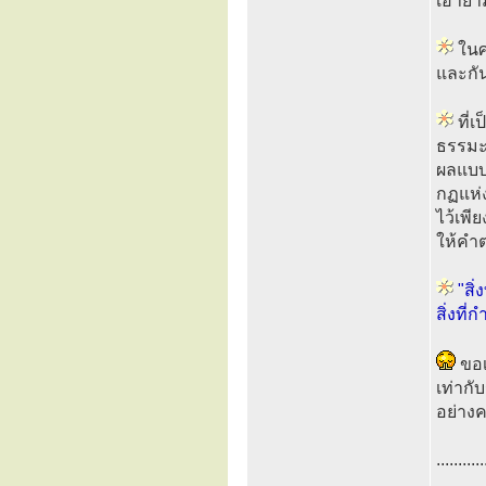
เอายา
ในศา
และกัน
ที่เ
ธรรมะช
ผลแบบช
กฏแห่
ไว้เพี
ให้คำ
"สิ่
สิ่งที่
ขอเ
เท่าก
อย่าง
...........