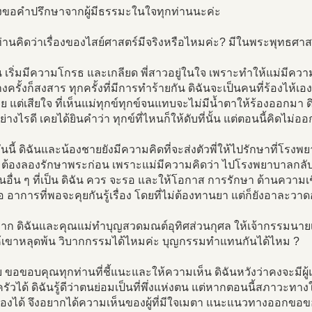
จึงขอคำปรึกษาจากผู้มีธรรมะในใจทุกท่านนะค่ะ
ท่านคิดว่าเรื่องของไสย์ศาสตร์มีจริงหรือไหมค่ะ? มีในพระพุทธศ
ัน เริ่มมีความโกรธ และเกลียด พี่สาวอยู่ในใจ เพราะทำให้แม่มีความ
้างครั้งก็สงสาร ทุกครั้งที่มีการทำร้ายกัน ดิฉันจะเป็นคนที่ร้องไห้เอง
ย แต่เสียใจ ที่เห็นแม่ทุกข์ทุกข์จนแทบจะไม่มีน้ำตาให้ร้องออกม
่างไรดี เคยได้ยินคำว่า ทุกข์ที่ไหนก็ให้ดับที่นั้น แต่ตอนนี้คิดไม่อ
วันนี้ ดิฉันและน้องชายยังมีความคิดที่จะส่งตัวพี่ให้ไปรักษาที่โรงพย
่า ต้องลองรักษาพระก่อน เพราะแม่มีความคิดว่า ไปโรงพยาบาลกลับม
อื่น ๆ ที่เป็น ดิฉัน ควร จะรอ และให้โอกาส การรักษา ด้านความเชื่
ือ อาการที่พอจะคุยกันรู้เรื่อง โดยที่ไม่ต้องทานยา แต่ก็ยังอาละวาดอ
าหาก ดิฉันและคุณแม่ทำบุญสวดมณต์อุทิศส่วนกุศล ให้เจ้ากรรมนาย
ห้เขาหลุดพ้น วิบากกรรมได้ไหมค่ะ บุญกรรมทำแทนกันได้ไหม ?
ย ขอขอบคุณทุกท่านที่ชี้แนะและให้ความเห็น ดิฉันหวังว่าคงจะมีผ
ัวได้ ดิฉันรู้ดีว่าตนย่อมเป็นที่พึ่งแห่งตน แต่หากตอนนี้สภาวะทา
นเองได้ จึงอยากได้ความเห็นของผู้ที่มีใจเมตา แนะแนวทางออกขอ