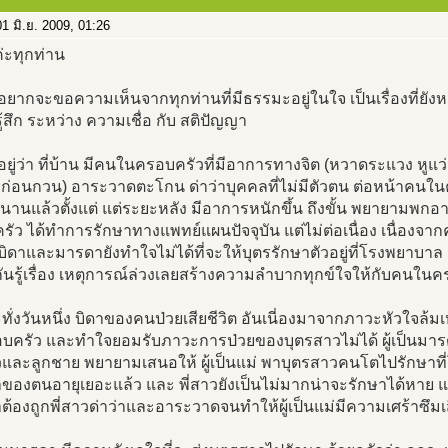
1 มิ.ย. 2009, 01:26
ค่ะทุกท่าน
องอยากจะขอความเห็นจากทุกท่านที่มีธรรมะอยู่ในใจ เป็นเรื่องที่ยัง
้สึก ระหว่าง ความเชื่อ กับ สติปัญญา
มีอยู่ว่า ที่บ้าน มีคนในครอบครัวที่มีอาการทางจิต (หวาดระแวง หูแว
ยก่อนกวน) อาระวาดตะโกน ด่าว่าบุคคลที่ไม่มีตัวตน ต่อหน้า
นานแล้วตั้งแต่ แต่ระยะหลัง มีอาการหนักขึ้น ถึงขั้น พยายามพก
ัว ได้ทำการรักษาทางแพทย์แผนปัจจุบัน แต่ไม่ต่อเนื่อง เนื่องจาก
ิดาและมารดายังทำใจไม่ได้ที่จะให้บุตรรักษาตัวอยู่ที่โรงพยาบาล
ันรู้เรื่อง เหตุการณ์ล่วงเลยสร้างความลำบากทุกข์ใจให้กับคนใน
ั่งวันหนึ่ง บิดาของคนป่วยเสียชีวิต อันเนี่องมาจากภาวะหัวใจล
บครัว และทำใจยอมรับภาวะการป่วยของบุตรสาวไม่ได้ ผู้เป็นมาร
และลูกชาย พยายามเสนอให้ ผู้เป็นแม่ พาบุตรสาวคนโตไปรักษาที่
ของตนอายุเยอะแล้ว และ พี่สาวยังเป็นไม่มากน่าจะรักษาได้หาย 
้องถูกพี่สาวด่าว่าและอาระวาดจนทำให้ผู้เป็นแม่มีความเศร้าซึ