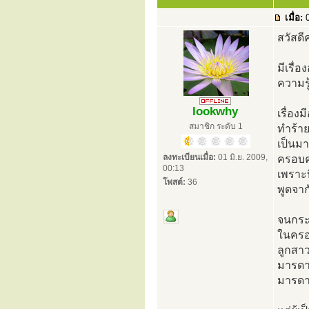
เมื่อ:
0
สวัสดี
มีเรื่
ความรู
lookwhy
เรื่อง
สมาชิก ระดับ 1
ทำร้า
เป็นมา
ลงทะเบียนเมื่อ:
01 มิ.ย. 2009,
ครอบคร
00:13
เพราะบ
โพสต์:
36
พูดจาก
จนกระท
ในครอ
ลูกสาว
มารดา
มารดาต