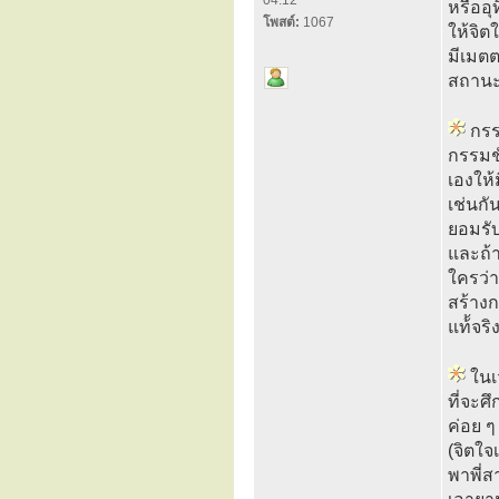
04:12
หรืออุ
โพสต์:
1067
ให้จิตใ
มีเมตต
สถานะ
กรรม
กรรมช
เองให
เช่นกั
ยอมรับ
และถ้า
ใครว่า
สร้างก
แท้้จริ
ในเ
ที่จะศ
ค่อย ๆ
(จิตใจ
พาพี่