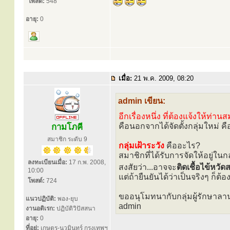
โพสต์:
548
อายุ:
0
เมื่อ:
21 พ.ค. 2009, 08:20
admin เขียน:
อีกเรื่องหนึ่ง ที่ต้องแจ้งให้ท่
คือนอกจากได้จัดตั้งกลุ่มใหม่ ค
กามโภคี
สมาชิก ระดับ 9
กลุ่มเฝ้าระวัง
คืออะไร?
สมาชิกที่ได้รับการจัดให้อยู่ในกลุ่
ลงทะเบียนเมื่อ:
17 ก.พ. 2008,
สงสัยว่า...อาจจะ
ติดเชื้อไข้หวั
10:00
แต่ถ้ายืนยันได้ว่าเป็นจริงๆ ก
โพสต์:
724
ขออนุโมทนากับกลุ่มผู้รักษาลาน
แนวปฏิบัติ:
พอง-ยุบ
admin
งานอดิเรก:
ปฏิบัติวิปัสสนา
อายุ:
0
ที่อยู่:
เกษตร-นวมินทร์ กรุงเทพฯ