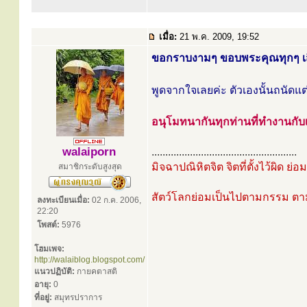
เมื่อ:
21 พ.ค. 2009, 19:52
ขอกราบงามๆ ขอบพระคุณทุกๆ เสี
พูดจากใจเลยค่ะ ตัวเองนั้นถนัดแ
อนุโมทนากันทุกท่านที่ทำงานกับเว
walaiporn
.....................................................
มิจฉาปณิหิตจิต จิตที่ตั้งไว้ผิด ย่
สมาชิกระดับสูงสุด
สัตว์โลกย่อมเป็นไปตามกรรม ต
ลงทะเบียนเมื่อ:
02 ก.ค. 2006,
22:20
โพสต์:
5976
โฮมเพจ:
http://walaiblog.blogspot.com/
แนวปฏิบัติ:
กายคตาสติ
อายุ:
0
ที่อยู่:
สมุทรปราการ