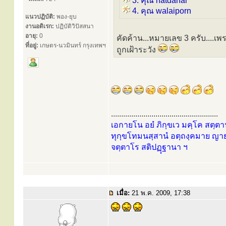
3. คุณ natdanai
4. คุณ walaiporn
แนวปฏิบัติ:
พอง-ยุบ
งานอดิเรก:
ปฏิบัติวิปัสสนา
อายุ:
0
คัดค้าน...หมายเลข 3 ครับ....เพ
ที่อยู่:
เกษตร-นวมินทร์ กรุงเทพฯ
ถูกเฝ้าระวัง
.....................................................
เอกายโน อยํ ภิกฺขเว มคฺโค สตฺตาน
ทุกฺขโทมนสฺสานํ อตฺถงฺคมาย ญายส
จตฺตาโร สติปฏฺฺฐานา ฯ
เมื่อ:
21 พ.ค. 2009, 17:38