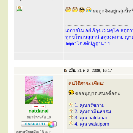
ผมถูกจัดอยู่กลุ่มนี้
.....................................................
เอกายโน อยํ ภิกฺขเว มคฺโค สตฺตาน
ทุกฺขโทมนสฺสานํ อตฺถงฺคมาย ญายส
จตฺตาโร สติปฏฺฺฐานา ฯ
เมื่อ:
21 พ.ค. 2009, 16:17
คนไร้สาระ เขียน:
ขออนุญาตเสนอชื่อค่ะ
1. คุณกรัชกาย
natdanai
2. คุณคามินธรรม
สมาชิกระดับ 19
3. คุณ natdanai
4. คุณ walaiporn
ลงทะเบียนเมื่อ:
18 เม.ย.