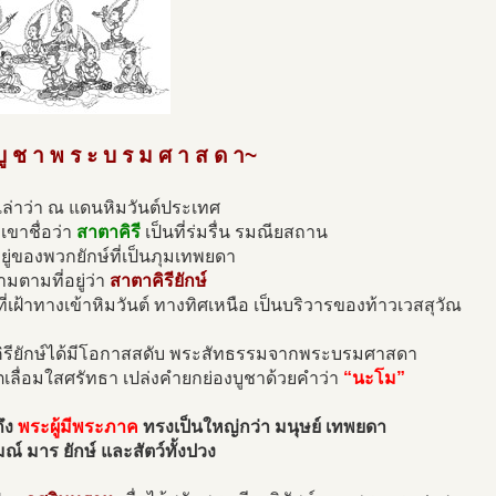
ู ช า พ ร ะ บ ร ม ศ า ส ด า~
องเล่าว่า ณ แดนหิมวันต์ประเทศ
กเขาชื่อว่า
สาตาคิรี
เป็นที่ร่มรื่น รมณียสถาน
่อยู่ของพวกยักษ์ที่เป็นภุมเทพยดา
ามตามที่อยู่ว่า
สาตาคิรียักษ์
ที่เฝ้าทางเข้าหิมวันต์ ทางทิศเหนือ เป็นบริวารของท้าวเวสสุวัณ
ิรียักษ์ได้มีโอกาสสดับ พระสัทธรรมจากพระบรมศาสดา
ตเลื่อมใสศรัทธา เปล่งคำยกย่องบูชาด้วยคำว่า
“นะโม”
ึง
พระผู้มีพระภาค
ทรงเป็นใหญ่กว่า มนุษย์ เทพยดา
์ มาร ยักษ์ และสัตว์ทั้งปวง