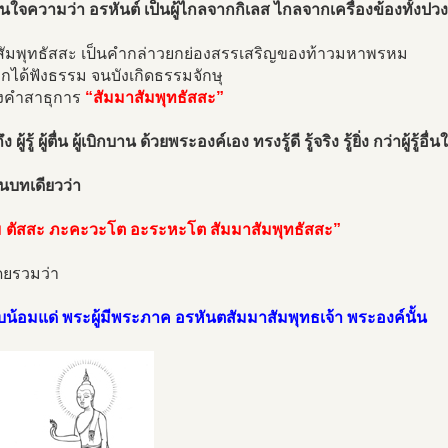
นใจความว่า อรหันต์ เป็นผู้ไกลจากกิเลส ไกลจากเครื่องข้องทั้งปวง
สัมพุทธัสสะ เป็นคำกล่าวยกย่องสรรเสริญของท้าวมหาพรหม
กได้ฟังธรรม จนบังเกิดธรรมจักษุ
ล่งคำสาธุการ
“สัมมาสัมพุทธัสสะ”
ผู้รู้ ผู้ตื่น ผู้เบิกบาน ด้วยพระองค์เอง ทรงรู้ดี รู้จริง รู้ยิ่ง กว่าผู้รู้อื่น
นบทเดียวว่า
 ตัสสะ ภะคะวะโต อะระหะโต สัมมาสัมพุทธัสสะ”
ยรวมว่า
้อมแด่ พระผู้มีพระภาค อรหันตสัมมาสัมพุทธเจ้า พระองค์นั้น