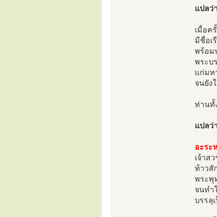
แปลว่
เมื่อค
มีชื่อ
พร้อม
พระบ
แก่มหา
จนยังใ
ท่านทั้
แปลว่า
อะระ
เจ้าสว
ท้าวส
พระพุ
จนทำใ
บรรลุเ