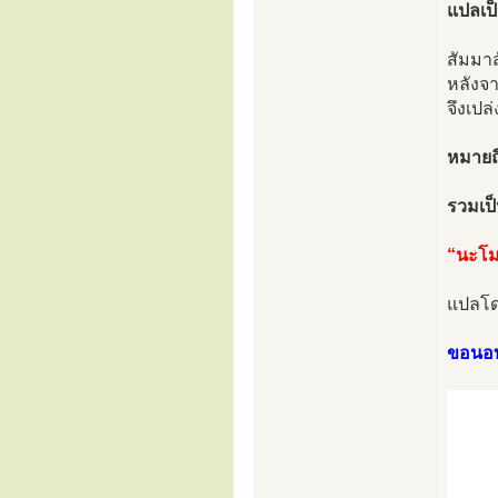
แปลเป็
สัมมา
หลังจา
จึงเป
หมายถึง 
รวมเป็
“นะโม
แปลโด
ขอนอบน