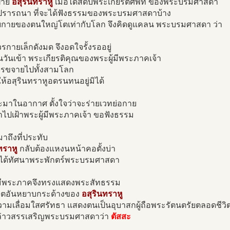
่าย
อสุรินทราหู
เมื่อได้สดับพระเกียรติศัพท์ ของพระบรมศาสดา
ิตปรารถนา ที่จะได้ฟังธรรมของพระบรมศาสดาบ้าง
วยกายของตนใหญ่โตเท่ากับโลก จึงคิดดูแคลน พระบรมศาสดา ว่า
รกายเล็กดังมด จึงอดใจรั้งรออยู่
ันเข้า พระเกียรติคุณของพระผู้มีพระภาคเจ้า
ขจรขจายไปทั้งสามโลก
้อสุรินทราหูอดรนทนอยู่มิได้
ะมาในอากาศ ตั้งใจว่าจะร่ายเวทย่อกาย
ข้าไปเฝ้าพระผู้มีพระภาคเจ้า ขอฟังธรรม
าถึงที่ประทับ
ทราหู
กลับต้องแหงนหน้าคอตั้งบ่า
จะได้ทัศนาพระพักตร์พระบรมศาสดา
้มีพระภาคจึงทรงแสดงพระสัทธรรม
ิตอันหยาบกระด้างของ
อสุรินทราหู
วามเลื่อมใสศรัทธา แสดงตนเป็นอุบาสกผู้ถือพระรัตนตรัยตลอดชีวิ
ล่าวสรรเสริญพระบรมศาสดาว่า
ตัสสะ