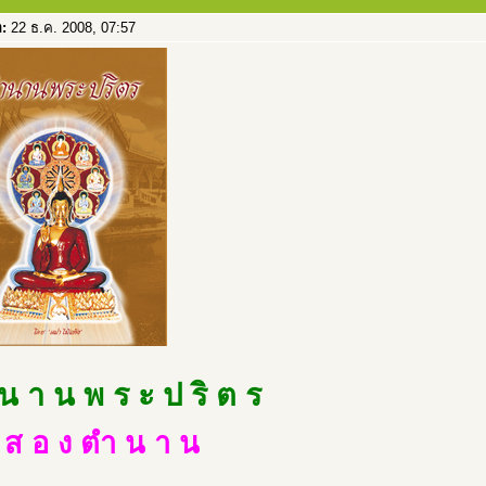
อ:
22 ธ.ค. 2008, 07:57
น า น พ ร ะ ป ริ ต ร
บ ส อ ง ตำ น า น