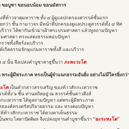
า ขอบูชา ขอนอบน้อม ขอนมัสการ
รั้งที่ท้าวจาตุมหาราช ทั้ง ๔ ผู้ดูแลปกครองสวรรค์ชั้นแรก
เรียกว่า ชั้น กามาวจร มีหน้าที่ปกครองดูแลประตูสวรรค์ทั้ง ๔ ทิศ
บริวาร ได้พากันเข้ามาเฝ้าพระบรมศาสดา แล้วทูลถามปัญหา
รมศาสดา ทรงแสดงธรรมตอบปัญหา
ราชทั้งสี่พร้อมบริวาร
ห้เกิดธรรมจักษุแก่มหาราชทั้งสี่ และบริวาร
ง ๔ นั้น จึงเปล่งคำบูชาสาธุขึ้นว่า
ภะคะวะโต
 พระผู้มีพระภาค ทรงเป็นผู้จำแนกธรรมอันยิ่ง อย่างไม่มีใครยิ่งกว่
หะโต
เป็นคำกล่าวสรรเสริญ ของท้าวสักกะเทวราช
รรค์ทั้ง ๖ ชั้น ท่านสถิตอยู่ ณ สวรรค์ชั้นดาวดึงส์
ักกะเทวราช ได้ทูลถามปัญหา แด่พระผู้มีพระภาค
ทธองค์ทรงตรัสปริยายธรรม และ ทรงตอบปัญหา
ห้ท้าวสักกะเทวราช ได้ดวงตาเห็นธรรม
ป็นพระโสดาปัตติผล จึงเปล่งอุทานคำบูชาขึ้นว่า
“อะระหะโต”