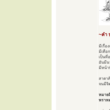
~คำ บ
มีเรื่
มีเทือ
เป็นที
อันมีน
มีหน้า
สาตาค
จนมีจิ
หมายถ
พราหมณ