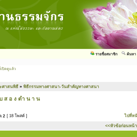
รายชื่อสมาชิก
ค้นหา
่เปิดดูแล้ว
ะศาสนพิธี
»
พิธีกรรมทางศาสนา-วันสำคัญทางศาสนา
บ ส อ ง ตำ น า น
มด
2
[ 18 โพสต์ ]
ไปที่หน
<<หัวข้อก่อนหน้า