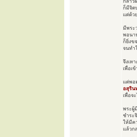
กล่าวฝ
ก็มีจ
แต่ด้
มีพระว
พอนานว
ก็ยิ่ง
จนทำให
จึงเหา
เพื่อเ
แต่พอม
อสุริน
เพื่อ
พระผู
ชำระจ
ให้มีค
แล้วก