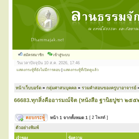
สมัครสมาชิก
เข้าสู่ระบบ
วันเวลาปัจจุบัน 10 ส.ค. 2026, 17:46
แสดงกระทู้ที่ยังไม่มีการตอบ
|
แสดงกระทู้ที่เปิดดูแล้ว
หน้าเว็บบอร์ด
»
กลุ่มศาสนบุคคล
»
รวมคำสอนของครูบาอาจารย์
66683.ทุกสิ่งคืออารมณ์จิต (หนังสือ ฐานิยปูชา ๒๕๕
หน้า
1
จากทั้งหมด
1
[ 2 โพสต์ ]
ตัวอย่างพิมพ์
เจ้าของ
ข้อความ