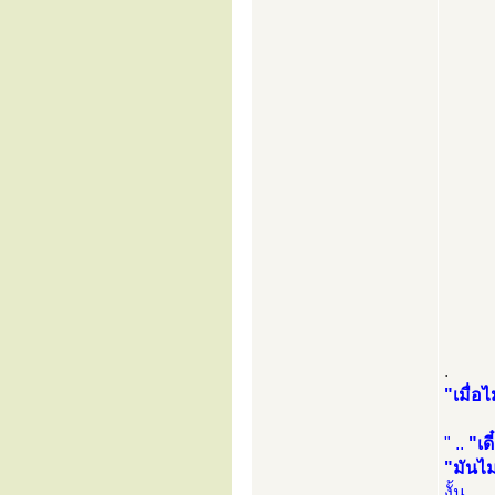
.
"เมื่อไ
" ..
"เด
"มันไม
งั้น