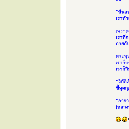
"นั่นแ
เราทำ
เพราะ
เราที่
กายกับ
พระพุ
เราก็บ
เราก็วิ
"วิบัติ
ขี้หูดก
"อาจา
(หลวงป