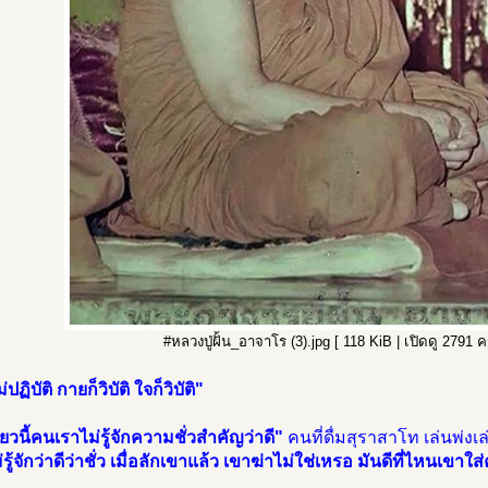
#หลวงปู่ฝั้น_อาจาโร (3).jpg [ 118 KiB | เปิดดู 2791 ครั
ม่ปฏิบัติ กายก็วิบัติ ใจก็วิบัติ"
ี๋ยวนี้คนเราไม่รู้จักความชั่วสำคัญว่าดี"
คนที่ดื่มสุราสาโท เล่นพ่
่รู้จักว่าดีว่าชั่ว เมื่อลักเขาแล้ว เขาฆ่าไม่ใช่เหรอ มันดีที่ไหนเขาใ