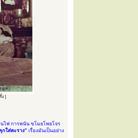
้ง ]
งเล่นไฟ การพนัน ขโมยโพยโจร
ส่คุกใส่ตะราง"
เรื่องมันเป็นอย่าง