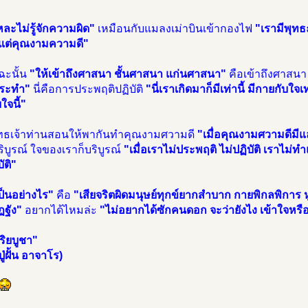
หละไม่รู้จักความผิด"
เหมือนกับแมลงเม่าบินเข้ากองไฟ
"เรามีพุทธะ
แต่คุณงามความดี"
ฉะนั้น
"ให้เข้าถึงศาสนา ชั้นศาสนา แก่นศาสนา"
คือเข้าถึงศาสนา
กระทำ"
นี่คือการประพฤติปฏิบัติ
"นี่เราเกิดมาก็มีเท่านี้ มีกายกับใจเ
ใจนี้"
ทธเจ้าท่านสอนให้พากันทำคุณงามศวามดี
"เมื่อคุณงามศวามดีมีแล
ริบูรณ์ ใจของเราก็บริบูรณ์
"เมื่อเราไม่ประพฤติ ไม่ปฏิบัติ เราไม่ท
บัติ"
เป็นอย่างไร"
คือ
"เสียจริตผิดมนุษย์ทุกข์ยากสำบาก กายพิกลพิกา
ุฏฐัง"
อยากได้ไหมล่ะ
"ไม่อยากได้ซักคนดอก จะว่ายังไง เข้าใจหรือ
ริยบูชา"
ู่ฝั้น อาจาโร)