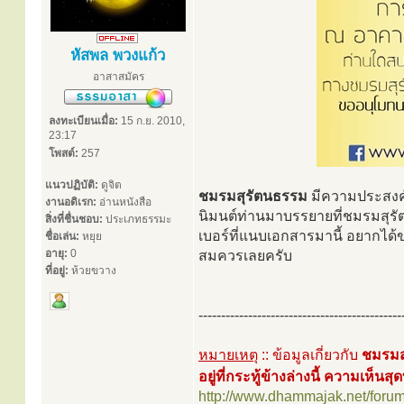
หัสพล พวงแก้ว
อาสาสมัคร
ลงทะเบียนเมื่อ:
15 ก.ย. 2010,
23:17
โพสต์:
257
แนวปฏิบัติ:
ดูจิต
ชมรมสุรัตนธรรม
มีความประสงค์
งานอดิเรก:
อ่านหนังสือ
นิมนต์ท่านมาบรรยายที่ชมรมสุร
สิ่งที่ชื่นชอบ:
ประเภทธรรมะ
เบอร์ที่แนบเอกสารมานี้ อยากได
ชื่อเล่น:
หยุย
อายุ:
0
สมควรเลยครับ
ที่อยู่:
ห้วยขวาง
---------------------------------------------
หมายเหตุ
:: ข้อมูลเกี่ยวกับ
ชมรมส
อยู่ที่กระทู้ข้างล่างนี้ ความเห็นสุ
http://www.dhammajak.net/foru