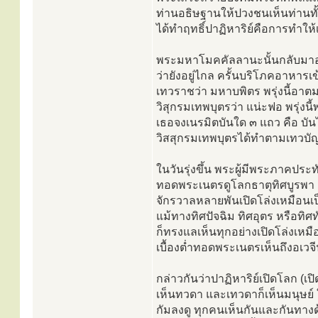
ท่านอธิษฐานให้ปวงชนเห็นท่าน
ได้ทำฤทธิ์ปาฏิหาริย์คือการทำให้เป
พระมหาโมคคัลลานะนั้นกลับมาอย่
ว่ายังอยู่ไกล ครั้นบริโภคอาหาร
เทวราชว่า มหาบพิตร พรุ่งนี้อา
วิสุกรมเทพบุตรว่า แน่ะฟอ พรุ่ง
เธอจงเนรมิตบันใด ๓ แถว คือ บั
วิสสุกรมเทพบุตรได้ทำตามเทวบัญ
ในวันรุ่งขึ้น พระผู้มีพระภาคประ
ทอดพระเนตรดูโลกธาตุทิศบูรพา
จักรวาลหลายพันเปิดโล่งเหมือนเ
แม้ทางทิศปัจฉิม ทิศอุตร หรือทิศ
ก็ทรงแลเห็นทุกอย่างเปิดโล่งเหม
เบื้องต่ำทอดพระเนตรเห็นถึงอเวจ
กล่าวกันว่าปาฏิหาริย์เปิดโลก (เป
เห็นทวดา และเทวดาก็เห็นมนุษย์ ใ
กัมลงดู ทุกคนเห็นกันและกันทาง