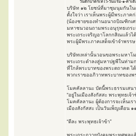
วันตักบาตรเทโว-วันแรม-๑-ค่ำเดือ
บริษัท ๑๒ โยชน์ที่มาชุมนุมกันใน
ตั้งใจว่า เราเห็นพระผู้มีพระภาค
(น้องชายของทำนอนาถบิณฑิกเศรษฐี)
มหาชนวอนถามพระอนุรุทธเถระเพื่
พระเถระเจริญอาโลกกสิณแล้วได้
พระผู้มีพระภาคเสด็จเข้าจำพรรษา
บริษัทเหล่านั้นวอนขอพระมหาโม
พระเถระดำลงสู่มหาปฐพีในท่ามก
ที่ใกล้พระบาทของพระตถาคต ได้ท
พวกเราขออภิวาทพระบาทของพระผู้
โมคคัลลานะ บัดนี้พระธรรมเสนาบ
“อยู่ในเมืองสังกัสสะ พระพุทธเจ้า
โมคคัลลานะ ผู้ต้องการจะเห็นเรา พรุ
เมืองสังกัสสะ เป็นวันเพ็ญเดือน 
“ดีละ พระพุทธเจ้าข้า”
พระเถระถวายบังคมพระทศพลแล้ว