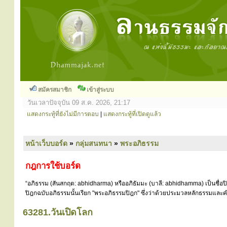
สมัครสมาชิก
เข้าสู่ระบบ
วันเวลาปัจจุบัน 09 ส.ค. 2026, 21:17
แสดงกระทู้ที่ยังไม่มีการตอบ
|
แสดงกระทู้ที่เปิดดูแล้ว
หน้าเว็บบอร์ด
»
กลุ่มสนทนา
»
พระอภิธรรม
กฎการใช้บอร์ด
“อภิธรรม (สันสกฤต: abhidharma) หรืออภิธัมมะ (บาลี: abhidhamma) เป็นชื่อ
ปิฎกฉบับอภิธรรมนั้นเรียก "พระอภิธรรมปิฎก" ซึ่งว่าด้วยประมวลหลักธรรมและคำ
63281.วันเปิดโลก