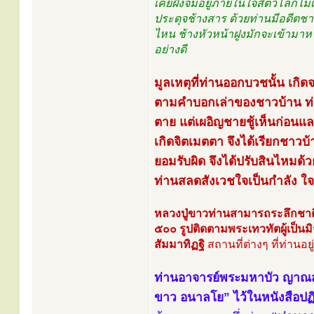
เคยฝังจมอยู่ภายในใจสัตว์โลกไม่เ
ประดุจช้างสาร ด้วยท่านมีอดีตชาติเ
ไหน ช้างหัวหน้าฝูงมักจะเข้ามาหา
อย่างดี
มูลเหตุที่ท่านออกบวชนั้น เกิ
ตามคำบอกเล่าของชาวบ้าน ท่าน
ตาย แต่เผอิญชายชู้เห็นก่อนแ
เกิดจิตเมตตา จึงได้เรียกชาวบ
ยอมรับผิด จึงได้ปรับสินไหมด้
ท่านสลดสังเวชใจเป็นกำลัง 
หลวงปู่ขาวท่านสามารถระลึกชาติ
๕๐๐ รูปติดตามพระเทวทัตผู้เป็นมิ
สัมมาทิฏฐิ
สถานที่ต่างๆ ที่ท่านอ
ท่านอาจารย์พระมหาบัว ญาณ
ขาว อนาลโย” ไว้ในหนังสือปฏ