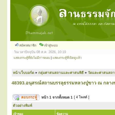
สมัครสมาชิก
เข้าสู่ระบบ
วันเวลาปัจจุบัน 08 ส.ค. 2026, 10:19
แสดงกระทู้ที่ยังไม่มีการตอบ
|
แสดงกระทู้ที่เปิดดูแล้ว
หน้าเว็บบอร์ด
»
กลุ่มศาสนสถานและศาสนพิธี
»
วัดและศาสนสถา
48393.อนุสรณ์สถานบรรลุธรรมหลวงปู่ขาว ณ กลางท
หน้า
1
จากทั้งหมด
1
[ 4 โพสต์ ]
ตัวอย่างพิมพ์
เจ้าของ
ข้อความ