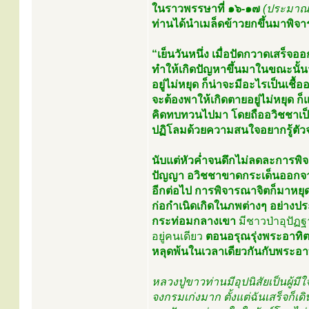
ในราวพรรษาที่ ๑๖-๑๗
(ประมาณ
ท่านได้นำเมล็ดข้าวยกขึ้นมาพิจ
“เย็นวันหนึ่ง เมื่อปัดกวาดเสร็จ
ทำให้เกิดปัญหาขึ้นมาในขณะนั้นว่
อยู่ไม่หยุด ก็น่าจะมีอะไรเป็นเชื้อ
จะต้องพาให้เกิดตายอยู่ไม่หยุด ก
คิดทบทวนไปมา โดยถืออวิชชาเป็
ปฏิโลมด้วยความสนใจอยากรู้ตัวจ
นับแต่หัวค่ำจนดึกไม่ลดละการพิ
ปัญญา อวิชชาขาดกระเด็นออกจากใ
อีกต่อไป การพิจารณาจิตก็มาหยุดก
ก่อกำเนิดเกิดในภพต่างๆ อย่างประ
กระท่อมกลางเขา
มีชาวป่าอุปัฏฐ
อยู่คนเดียว
ตอนอรุณรุ่งพระอาทิตย์
หลุดพ้นในเวลาเดียวกันกับพระอาทิ
หลวงปู่ขาวท่านมีอุปนิสัยเป็นผู้มี
จงกรมเก่งมาก ตั้งแต่ฉันเสร็จก็