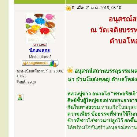
เมื่อ:
21 ม.ค. 2016, 08:10
อนุสรณ์
ณ วัดเจติยบร
ตำบลโหล่
น้องพลอย
Moderators-2
อนุสรณ์สถานบรรลุธรรมหลวง
ลงทะเบียนเมื่อ:
05 มิ.ย. 2009,
10:51
นา บ้านโหล่งขอด)
ตำบลโหล่งข
โพสต์:
2919
หลวงปู่ขาว อนาลโย “พระอริยเจ้าผ
ศิษย์ชั้นผู้ใหญ่ของท่านพระอาจารย
กันในทางธรรม
ท่านเกิดในสกุลช
ความเพียร ข้อธรรมที่ท่านใช้ในก
ข้าวที่ชาวไร่ชาวนาปลูกไว้ ยกขึ
ได้พร้อมใจกันสร้างอนุสรณ์สถานบ