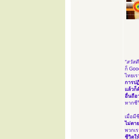
“สวัสดี
ก็ Goo
ไทยเรา
การปฏิ
แล้วก็
อื่นถือ
หากชีว
เมื่อมี
ไม่ตา
พวกเรา
ชีวิตใ