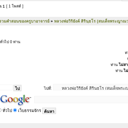
มด
1
[ 1 โพสต์ ]
รวมคำสอนของครูบาอาจารย์
»
หลวงพ่อวิริยังค์ สิรินฺธโร (สมเด็จพระญาณว
ทั่วไป 0 ท่าน
ท
ท่าน
ไม่ส
ท่าน
ไม
ไปที่:
ทั่วไป
เว็บธรรมจักร