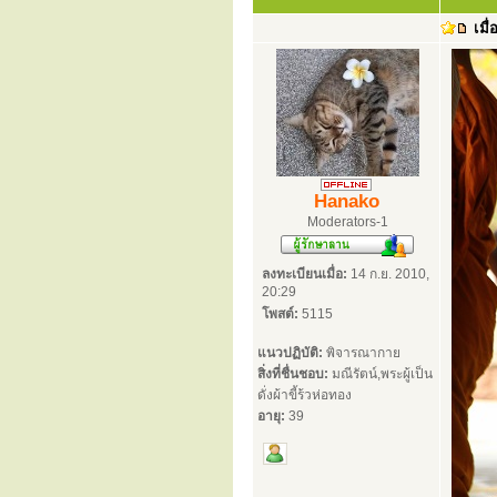
เมื่
Hanako
Moderators-1
ลงทะเบียนเมื่อ:
14 ก.ย. 2010,
20:29
โพสต์:
5115
แนวปฏิบัติ:
พิจารณากาย
สิ่งที่ชื่นชอบ:
มณีรัตน์,พระผู้เป็น
ดั่งผ้าขี้ร้วห่อทอง
อายุ:
39