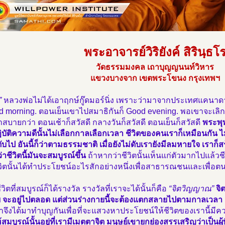
พระอาจารย์วิริยังค์ สิรินฺธโ
วัดธรรมมงคล เถาบุญญนนท์วิหาร
แขวงบางจาก เขตพระโขนง กรุงเทพฯ
”
หลวงพ่อไม่ได้เอาฤกษ์กู๊ดมอร์นิ่ง เพราะว่ามาจากประเทศแคนาด
d morning. ตอนเย็นเขาไปสมาธิกันก็ Good evening. พอเขาจะเลิ
สบายกว่า ตอนเช้าก็สวัสดี กลางวันก็สวัสดี ตอนเย็นก็สวัสดี
พระพุ
บัติความดีนั้นไม่เลือกกาลเลือกเวลา ชีวิตของคนเราก็เหมือนกัน ไ
ดับไป อันนี้ก็ว่าตามธรรมชาติ เมื่อยังไม่ดับเรายังมีลมหายใจ เราก็สร้
ว่าชีวิตนี้มันจะสมบูรณ์ขึ้น
ถ้าหากว่าชีวิตนั้นเห็นแก่ตัวมากไปแล้วชีว
ิตนั้นได้ทำประโยชน์อะไรสักอย่างหนึ่งเพื่อสาธารณชนและเพื่อตนก็
ชีวิตที่สมบูรณ์ก็ได้รางวัล รางวัลที่เราจะได้นั้นก็คือ
“จิตวิญญาณ”
จิต
ย จะอยู่ไปตลอด แต่ส่วนร่างกายนี้จะต้องแตกสลายไปตามกาลเวลา
จึงได้มาทำบุญกันเพื่อที่จะแสวงหาประโยชน์ให้ชีวิตของเรานี้มีค
ห้สมบูรณ์นั้นอยู่ที่เรามีเมตตาจิต มนุษย์เขายกย่องสรรเสริญว่าเป็นผู