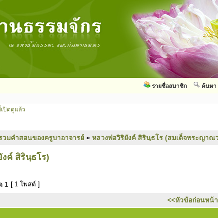
รายชื่อสมาชิก
ค้นหา
่เปิดดูแล้ว
รวมคำสอนของครูบาอาจารย์
»
หลวงพ่อวิริยังค์ สิรินฺธโร (สมเด็จพระญาณว
งค์ สิรินฺธโร)
มด
1
[ 1 โพสต์ ]
<<หัวข้อก่อนหน้า