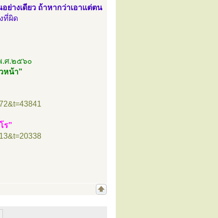
ตนอย่างเดียว ถ้าหากว่าเอาแต่ตน
ที่ผิด
 พ.ศ.๒๕๖๐
วหน้า”
”
=72&t=43841
ธโร”
=13&t=20338