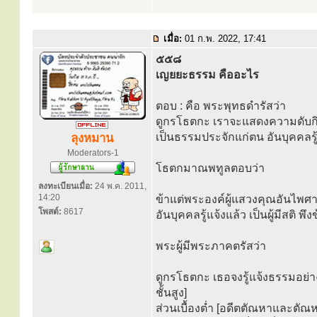
เมื่อ:
01 ก.พ. 2022, 17:41
๕๕๘
เญยยะธรรม คืออะไร
ตอบ : คือ พระพุทธดำรัสว่า
ดูกรโธตกะ เราจะแสดงความดับกิเล
เป็นธรรมประจักแก่ตน อันบุคคลรู
ลุงหมาน
Moderators-1
โธตกมาณพทูลตอบว่า
ลงทะเบียนเมื่อ:
24 พ.ค. 2011,
14:20
ข้าแต่พระองค์ผู้แสวงคุณอันไพศาล
โพสต์:
8617
อันบุคคลรู้แจ้งแล้ว เป็นผู้มีสต
พระผู้มีพระภาคตรัสว่า
ดูกรโธตกะ เธอจงรู้แจ้งธรรมอย่าง
ชั้นสูง]
ส่วนเบื้องต่ำ [อดีตตัณหาและตั