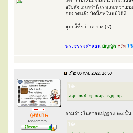
เพราะไม่เห็นอริยสัจ ๔ ตามเป็น
อริยสัจ ๔ เหล่านี้ เราและพวกเธอเ
ตัดขาดแล้ว บัดนี้ภพใหม่มิได้มี
สูตรนี้ชื่อว่า เญยยะ (๕)
.....................................................
พระธรรมคำสอน
บัญญัติ
ตรัส
ไว้
เมื่อ:
08 ก.พ. 2022, 18:50
โค้ด:
ตตฺถ กตมํ ญาณญฺจ เญยฺยญฺจ.
ถามว่า : ในสาสนปัฏฐาน ๒๘ นั้
ลุงหมาน
Moderators-1
โค้ด: