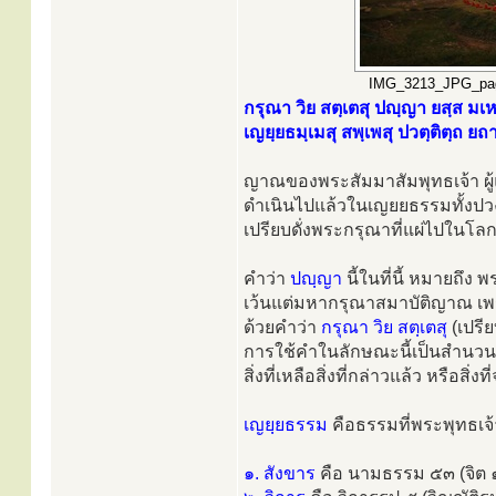
IMG_3213_JPG_page
กรุณา วิย สตฺเตสุ ปญฺญา ยสฺส มเ
เญยฺยธมฺเมสุ สพฺเพสุ ปวตฺติตฺถ ยถา
ญาณของพระสัมมาสัมพุทธเจ้า ผู้
ดำเนินไปแล้วในเญยยธรรมทั้งป
เปรียบดั่งพระกรุณาที่แผ่ไปในโล
คำว่า
ปญฺญา
นี้ในที่นี้ หมายถึ
เว้นแต่มหากรุณาสมาบัติญาณ เพ
ด้วยคำว่า
กรุณา วิย สตฺเตสุ
(เปรี
การใช้คำในลักษณะนี้เป็นสำนวนภ
สิ่งที่เหลือสิ่งที่กล่าวแล้ว หรือสิ่ง
เญยฺยธรรม
คือธรรมที่พระพุทธเจ้า
๑. สังขาร
คือ นามธรรม ๕๓ (จิต ๑