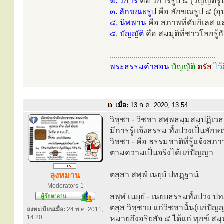
๒. วิการ
คือ วิการรูป ๕ (วิญญัติ
๓. ลักขณะรูป
คือ ลักขณรูป ๔ (อ
๔. นิพพาน
คือ สภาพที่ดับกิเลส 
๕. บัญญัติ
คือ สมมุติที่ชาวโลกรู้กั
.....................................................
พระธรรมคำสอน
บัญญัติ
ตรัส
ไว้
เมื่อ:
13 ก.ค. 2020, 13:54
วิชฺชา - วิชชา สพฺพธมฺมสมฺปฏิเ
มีการรู้แจ้งธรรม ทั้งปวงเป็นลัก
วิชชา - คือ ธรรมชาติที่รู้แจ้งส
ตามความเป็นจริงได้แก่ปัญญา
ตสฺสา สพฺพํ เนยฺยํ ปทฏฺฐานํ
ลุงหมาน
Moderators-1
สพฺพํ เนยฺยํ - เนยยธรรมทั้งปวง ป
ตสฺส วิชฺชาย แก่วิชชานั้น(แก่ปัญ
ลงทะเบียนเมื่อ:
24 พ.ค. 2011,
14:20
หมายถึงอริยสัจ ๔ ได้แก่ ทุกข์ สม