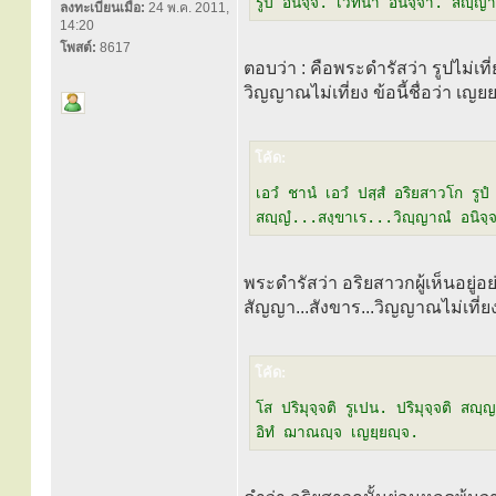
รูปํ อนิจฺจํ. เวทนา อนิจฺจา. สญฺญา
ลงทะเบียนเมื่อ:
24 พ.ค. 2011,
14:20
โพสต์:
8617
ตอบว่า : คือพระดำรัสว่า รูปไม่เที่
วิญญาณไม่เที่ยง ข้อนี้ชื่อว่า เญย
โค้ด:
เอวํ ชานํ เอวํ ปสฺสํ อริยสาวโก รูปํ
สญฺญํ...สงฺขาเร...วิญฺญาณํ อนิจฺจน
พระดำรัสว่า อริยสาวกผู้เห็นอยู่อย่
สัญญา...สังขาร...วิญญาณไม่เที่ยง
โค้ด:
โส ปริมุจฺจติ รูเปน. ปริมุจฺจติ สญฺญ
อิทํ ฌาณญฺจ เญยฺยญฺจ.