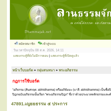
สมัครสมาชิก
เข้าสู่ระบบ
วันเวลาปัจจุบัน 08 ส.ค. 2026, 14:11
แสดงกระทู้ที่ยังไม่มีการตอบ
|
แสดงกระทู้ที่เปิดดูแล้ว
หน้าเว็บบอร์ด
»
กลุ่มสนทนา
»
พระอภิธรรม
กฎการใช้บอร์ด
“อภิธรรม (สันสกฤต: abhidharma) หรืออภิธัมมะ (บาลี: abhidhamma) เป็นชื่อ
ปิฎกฉบับอภิธรรมนั้นเรียก "พระอภิธรรมปิฎก" ซึ่งว่าด้วยประมวลหลักธรรมและคำ
47891.เญยยธรรม ๕ ประการ