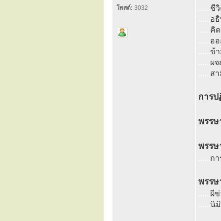
......
ชี
โพสต์:
3032
......
อธ
......
คิ
......
ออ
......
ข้า
......
ผจ
......
สา
การปฏ
พรรษา
พรรษา
......
กา
พรรษา
......
ผี
......
นิ