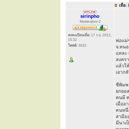
เมื่อ:
1
sirinpho
Moderators-2
ลงทะเบียนเมื่อ:
17 ก.ย. 2012,
15:32
พ่อแม่
โพสต์:
3032
จ.หนอง
แหละ เ
สงครา
แล้วให
เอากลั
ชีพิมพ
ยกยอสร
คนมี ค
เมื่ออ
คนหนึ่
สามีออ
มีนาเป