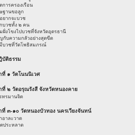
วิตการครองเรือน
ิษฐานขอลูก
ดอยากจะบวช
กบวชทั้ง ๒ คน
มฝั่งโขงไปบวชที่จังหวัดอุดรธานี
ญกับความกลัวอย่างสุดขีด
มีบวชที่วัดโพธิสมภรณ์
ิบัติธรรม
ที่ ๑ วัดโนนนิเวศ
ที่ ๒ วัดอรุณรังสี จังหวัดหนองคาย
รทรมานจิต
ที่ ๓-๑๐ วัดหนองบัวทอง นครเวียงจันทน์
ข่าอาละวาด
มิตประหลาด