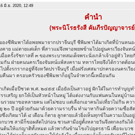
6 มิ.ย. 2020, 12:49
คำนำ
(พระนิโรธรังสี คัมภีรปัญญาจารย์
ของชีพิมพาได้อพยพมาจากปราจีนบุรี ชีพิมพาได้มาเกิดที่บ้านหน
คาย แม่ตายแต่เด็ก พี่สาวแม่จึงพาอพยพข้ามไปอยู่นครเวียงจันทน์ 
มื่อครั้งรัชกาลที่ ๓ ของพระบาทสมเด็จพระนั่งเกล้าเจ้าอยู่หัว ไทยก
มกัน ฝ่ายคนนครเวียงจันทน์แพ้สงคราม ทหารไทยจึงได้กวาดต้อ
้ไปตั้งรกรากอยู่ที่จังหวัดปราจีนบุรี เมื่อฝรั่งเศสมาปกครองนครเวีย
บคืนมา ครอบครัวของชีพิมพาก็อยู่ในจำพวกนี้เหมือนกัน
าเกิดเมื่อปีชวด พ.ศ. ๒๔๕๕ เมื่อยังเป็นสาวอยู่ ฝักใฝ่ในการทำบ
รเสริญ ยกให้เป็นหัวหน้าในหมู่ ได้แต่งงานกับแฟนคนในหมู่บ้าน
นรวยมาขอหลายคน แต่ไม่ชอบ แต่เลือกเอาคนไม่เที่ยวไม่กิน ความร
ายุ ๒๐ ปี อยู่ด้วยกันมาด้วยความราบรื่น ทำมาหากินด้วยความซื่อสัตย์
งซึ่งเกิดมาได้ ๔ เดือน ก็ตาย ลูกตายแล้วยิ่งเห็นทุกข์ในความเป็น
กบวช สามีก็ขอผลัดไปก่อน ชวนสามีอยู่ตั้งหลายวันจึงตกลงกันได้ เ
็นต้นให้แก่ญาติทั้งหมด แล้วพากันข้ามโขงไปอุดรธานี เพื่อจะบวช 