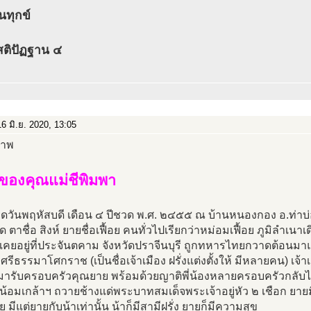
นทุกข์
สติปัฏฐาน ๔
6 มิ.ย. 2020, 13:05
องของคุณแม่ชีพิมพา
กิดวันพฤหัสบดี เดือน ๔ ปีชวด พ.ศ. ๒๔๕๕ ณ บ้านหนองกอง อ.ท่าบ่
าด ตาชื่อ สิงห์ ยายชื่อเฟื้อย คนทั่วไปเรียกว่าหม่อมเฟื้อย ภูมิลำเน
เคยอยู่ที่ประจันตคาม จังหวัดปราจีนบุรี ถูกทหารไทยกวาดต้อนมาแ
รีธรรมาโศกราช (เป็นชื่อเจ้าเมือง ฝรั่งแต่งตั้งให้ มีหลายคน) เจ้าเมื
ารับครอบครัวคุณยาย พร้อมด้วยญาติพี่น้องหลายครอบครัวกลับไปอ
น้อมเกล้าฯ ถวายช้างแด่พระบาทสมเด็จพระเจ้าอยู่หัว ๒ เชือก ยาย
ลย มีแต่ยายกับน้าเท่านั้น น้าก็มีสามีฝรั่ง ยายก็มีความสุข