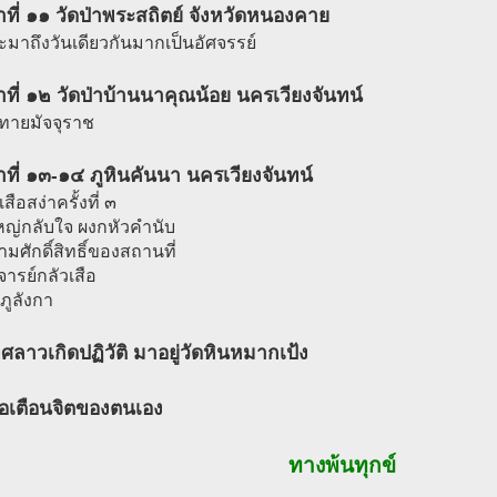
ที่ ๑๑ วัดป่าพระสถิตย์ จังหวัดหนองคาย
ะมาถึงวันเดียวกันมากเป็นอัศจรรย์
ที่ ๑๒ วัดป่าบ้านนาคุณน้อย นครเวียงจันทน์
าทายมัจจุราช
ที่ ๑๓-๑๔ ภูหินคันนา นครเวียงจันทน์
สือสง่าครั้งที่ ๓
ใหญ่กลับใจ ผงกหัวคำนับ
มศักดิ์สิทธิ์ของสถานที่
ารย์กลัวเสือ
นภูลังกา
ศลาวเกิดปฏิวัติ มาอยู่วัดหินหมากเป้ง
ือเตือนจิตของตนเอง
ทางพ้นทุกข์