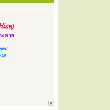
ีน้อย)
นองคาย
อุดม
คาย