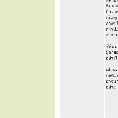
หลายท
พิมพาม
ถือว่า
เห็นทุ
ต่างๆ 
การปฏิ
จะถาม
ชีพิมพ
ผู้ชาย
อย่างไ
เมื่อน
เทศนาข
อาจหาญ
อย่าง