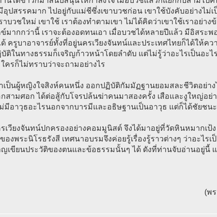
่านได้ข่าวก็มาสนับสนุนให้กำลังใจ เมื่อบวชแล้วก็แยกกับสามีไ
ีอุปสรรคมาก ไปอยู่กับแม่ชีซึ่งเขาบวชก่อน เขาใช้บังคับอย่างไม
เราบวชใหม่ เขาใช้ เราต้องทำตามเขา ไม่ได้คิดว่าเขาใช้เราอย่าง
กข์มากกว่านี้ เราจะต้องอดทนเอา เมื่อบวชได้หลายปีแล้ว มีอิสระ
ได้ ครูบาอาจารย์ทั้งที่อยู่นครเวียงจันทน์และประเทศไทยก็ได้ให้คว
บัติในทางธรรมก็เจริญก้าวหน้าโดยลำดับ แต่ไม่รู้ว่าอะไรเป็นอะไร รู้
ใครก็ไม่ทราบว่าจะถามอย่างไร
าเป็นผู้หญิงใจสิงห์คนหนึ่ง ออกปฏิบัติกัมมัฏฐานยอมสละชีวิตอย่า
อกสามศอก ได้ต่อสู้กับโจรปล้นฆ่าคนมาสองครั้ง เสือและงูใหญ่อย่างละ
ม่มีอาวุธอะไรนอกจากบารมีและอธิษฐานเป็นอาวุธ แต่ก็ได้ชัยชนะอ
ครเวียงจันทน์ปกครองอย่างคอมมูนิสต์ จึงได้มาอยู่ที่วัดหินหมากเป้
องพระนิโรธรังสี เทศนาอบรมจึงค่อยรู้เรื่องรู้ราวต่างๆ ว่าอะไ
เขียนประวัติของตนและข้อธรรมนั้นๆ ได้ ดังที่ท่านจับอ่านอยู่นี้
(พร