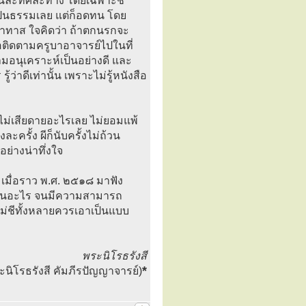
ปคนละทิศละทาง โดยเฉพาะชี
่เป็นธรรมเลย แต่ก็อดทน โดย
ข้าทาส ใจคิดว่า ถ้าตกนรกจะ
พอติดตามครูบาอาจารย์ไปในที่
ามอนุเคราะห์เป็นอย่างดี และ
ว่าดีเท่านั้น เพราะไม่รู้หนังสือ
งไม่เสียดายอะไรเลย ไม่ยอมแพ้
ครั้ง ผีก็นับครั้งไม่ถ้วน
ย่างน่าทึ่งใจ
ง เมื่อราว พ.ศ. ๒๕๑๘ มาฟัง
รเป็นอะไร จนมีความสามารถ
 แม่ชีทั้งหลายควรเอาเป็นแบบ
พระนิโรธรังสี
*
ะนิโรธรังสี คัมภีรปัญญาจารย์)