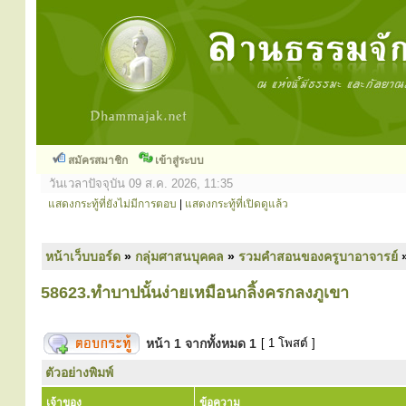
สมัครสมาชิก
เข้าสู่ระบบ
วันเวลาปัจจุบัน 09 ส.ค. 2026, 11:35
แสดงกระทู้ที่ยังไม่มีการตอบ
|
แสดงกระทู้ที่เปิดดูแล้ว
หน้าเว็บบอร์ด
»
กลุ่มศาสนบุคคล
»
รวมคำสอนของครูบาอาจารย์
58623.ทำบาปนั้นง่ายเหมือนกลิ้งครกลงภูเขา
หน้า
1
จากทั้งหมด
1
[ 1 โพสต์ ]
ตัวอย่างพิมพ์
เจ้าของ
ข้อความ