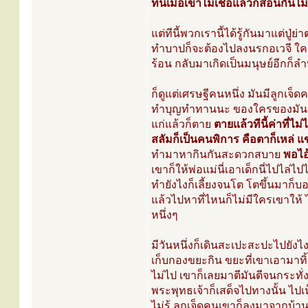
ทีนี้เมื่อเขาไม่เชื่อแล้วก็สอนกันไม่
แต่ทีนี้พวกเรานี้ได้รู้กันมาแต่ป
ทำบาปก็จะต้องไปลงนรกอเวจี ใคร
ร้อน กลับมาเกิดเป็นมนุษย์อีกก็ล
ก็ดูแต่เศรษฐีคนหนึ่ง มันมีลูกเจ็ดคน
ทำบุญทำทานนะ ของใครของมัน ใครทำ
แก่แล้วก็ตาย
ตายแล้วทีนี้ค่าที่ไ
สลัมก็เป็นคนพิการ คือตาก็เหล่ แ
ทำมาหากินกันสะดวกสบาย
พอไอ้
เขาก็ให้พ่อแม่นี่เอาเด็กนี่ไปไล่ไป
ทำยังไงก็เลี้ยงจนโต โตขึ้นมาก็
แล้วไปหาที่ไหนก็ไม่มีใครเขาให้ 
หนึ่งๆ
มีวันหนึ่งก็เดินสะเปะสะปะไปยังไง
เก็บกองขยะกิน ขยะที่เขาเอามาทิ้งที
ไม่ไป เขาก็เลยมาตีมันตีจนกระทั่งม
พระพุทธเจ้าก็เสด็จไปทางนั้น ไปเห็
ไม่รู้ ลูกเจ็ดคนเขาก็ลงมาจากบ้า