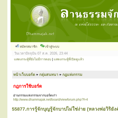
สมัครสมาชิก
เข้าสู่ระบบ
วันเวลาปัจจุบัน 07 ส.ค. 2026, 23:44
แสดงกระทู้ที่ยังไม่มีการตอบ
|
แสดงกระทู้ที่เปิดดูแล้ว
หน้าเว็บบอร์ด
»
กลุ่มสนทนา
»
กฎแห่งกรรม
กฎการใช้บอร์ด
อ่านกรรมแห่งกรรมจากบอร์ดเก่า
http://www.dhammajak.net/board/viewforum.php?f=4
55877.การรู้จักบุญรู้จักบาปไม่ใช่ง่าย (หลวงพ่อวิริยังค์