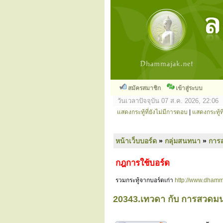
สมัครสมาชิก
เข้าสู่ระบบ
วันเวลาปัจจุบัน 07 ส.ค. 2026, 22:06
แสดงกระทู้ที่ยังไม่มีการตอบ
|
แสดงกระทู้ที
หน้าเว็บบอร์ด
»
กลุ่มสนทนา
»
การ
กฎการใช้บอร์ด
รวมกระทู้จากบอร์ดเก่า
http://www.dhamm
20343.เทวดา กับ การสวดมนต