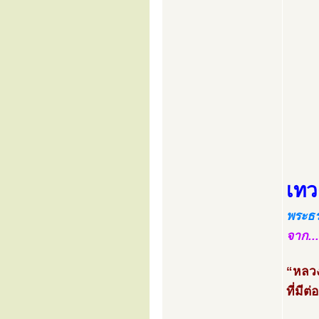
เทว
พระธร
จาก...
“หลว
ที่มีต