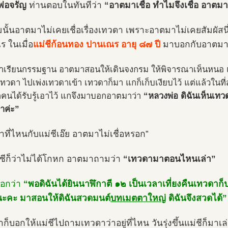
่อจรัญ
ท่านตอบในทันทีว่า
“อาตมาเชื่อ ทำไมจึงเชื่อ อาตมา
ิมนั้นอาตมาไม่เคยเชื่อเรื่องเทวดา เพราะอาตมาไม่เคยสัมผัสน
ร ในเมื่อ
แม่ชีก้อนทอง ปานเณร อายุ ๘๗ ปี
มาบอกกับอาตมา
มาเรียนกรรมฐาน อาตมาสอนให้เดินจงกรม ให้พิจารณาเห็นหนอ แ
เทวดา ไปเพ่งเทวดาเข้า เทวดาก็มา แกก็เก็บเงียบไว้ แต่แล้วในที่
กคนได้รับรู้เอาไว้ แกจึงมาบอกอาตมาว่า
“หลวงพ่อ ดิฉันเห็นเทว
้าค่ะ”
าที่ไหนกับแม่ชีเอ๊ย อาตมาไม่เชื่อหรอก”
่ชีก็ว่าไม่ได้โกหก อาตมาถามว่า
“เทวดามาตอนไหนเล่า”
บอกว่า
“พอดิฉันได้ยินนาฬิกาตี ๑๒ เป็นเวลาเที่ยงคืนเทวดาก็
นะคะ มาสอนให้ดิฉันสวดมนต์
บทเมตตาใหญ่
ดิฉันจึงสวดได้”
็บอกให้แม่ชีไปถามเทวดาว่าอยู่ที่ไหน วันรุ่งขึ้นแม่ชีก็มาเล่า