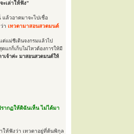
จะเล่าให้ฟัง”
ี่ แล้วอาตมาจะไปเชื่อ
ว่า
เทวดามาสอนสวดมนต์
ต่แม่ชีเดินจงกรมแล้วไป
สุดแกก็เก็บไม่ไหวต้องการให้มี
ดาเจ้าค่ะ มาสอนสวดมนต์ให้
ปรากฏให้ดิฉันเห็น ไม่ได้มา
ให้ฟังว่า เทวดาอยู่ที่ต้นพิกุล