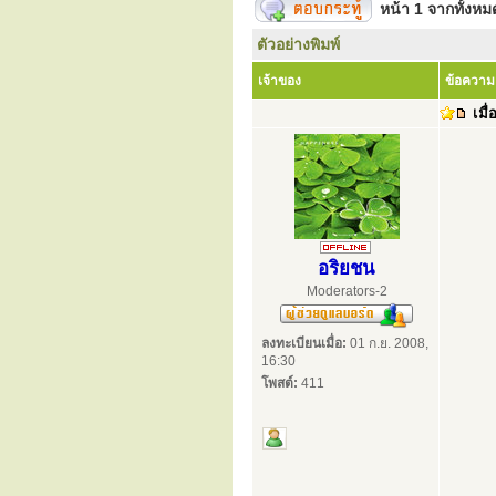
หน้า
1
จากทั้งห
ตัวอย่างพิมพ์
เจ้าของ
ข้อความ
เมื่
อริยชน
Moderators-2
ลงทะเบียนเมื่อ:
01 ก.ย. 2008,
16:30
โพสต์:
411