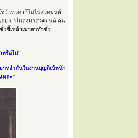
งโชว์ เทวดาก็ไม่ไปสวดมนต์
ไปเลย มาไม่ลงมาสวดมนต์ คน
ั่วขี้เหล้าเมายาทำชั่ว
าหรือไม่”
มาหงำกันในงานบุญก็เบ้หน้า
่นแหละ”