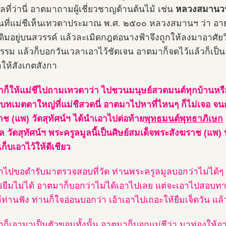
ุลที่ว่านี่ อาตมาถามผู้เชี่ยวชาญด้านต้นไม้ เช่น
หลวงสมานวนก
ที่แม่ชีเห็นเทวดาประมาณ พ.ศ. ๒๕๐๐ หลวงสมานฯ ว่า อายุ
 เดิมอยู่บนสวรรค์ แล้วละเมิดกฎต่อนางฟ้าจึงถูกให้ลงมาอาศัยว
รม แล้วก็บอกวันเวลาเอาไว้ชัดเจน อาตมาก็จดไว้แล้วก็เป็นจร
ให้สังเกตสังกา
ก็ให้แม่ชีไปถามเทวดาว่า ไปชวนมนุษย์สวดมนต์ทุกบ้านหรือไ
บทเมตตาใหญ่ที่แม่ชีสวดนี่ อาตมาไปหาที่ไหนๆ ก็ไม่เจอ จนกร
าช (แพ) วัดสุทัศน์ฯ ได้นำเอาไปต่อท้าย
พุทธมนต์พุทธาภิเษก
ูล วัดสุทัศน์ฯ พระครูลมูลนี้เป็นศิษย์สมเด็จพระสังฆราช (แพ
เก็บเอาไว้ให้ดีเชียว
ไปขอตำรับมาตรวจสอบที่วัด ท่านพระครูลมูลบอกว่าไม่ได้ๆ 
รยืมไม่ได้ อาตมาก็บอกว่าไม่ได้เอาไปเลย แต่จะเอาไปสอบท
ห้ท่านฟัง ท่านก็ใจอ่อนบอกว่า เอ้าเอาไปเถอะให้ยืมเจ็ดวัน แ
ก็เอามาเป็นตัวขอมทั้งนั้น อาตมาก็บอกแม่ชีว่า มาท่องให้อาต