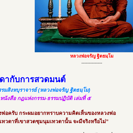
หลวงพ่อจรัญ ฐิตธมฺโม
--------------
ดากับการสวดมนต์
รมสิงหบุราจารย์ (หลวงพ่อจรัญ ฐิตธมฺโม)
หนังสือ กฎแห่งกรรม-ธรรมปฏิบัติ เล่มที่ ๕
งพ่อครับ กระผมอยากทราบความคิดเห็นของหลวงพ่อ
่อเทวดาที่เขาสวดชุมนุมเทวดานั้น จะมีจริงหรือไม่”