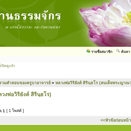
รายชื่อสมาชิก
ค้นหา
่เปิดดูแล้ว
รวมคำสอนของครูบาอาจารย์
»
หลวงพ่อวิริยังค์ สิรินฺธโร (สมเด็จพระญาณว
วงพ่อวิริยังค์ สิรินฺธโร)
มด
1
[ 1 โพสต์ ]
<<หัวข้อก่อนหน้า