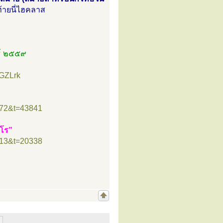
้ายนี่ไฮคลาส
ธ์ ๒๕๕๙
GZLrk
”
=72&t=43841
ธโร”
=13&t=20338