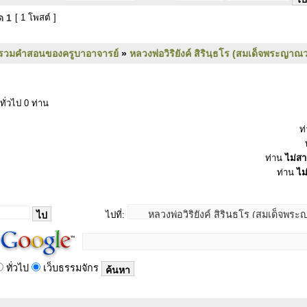
มด
1
[ 1 โพสต์ ]
รวมคำสอนของครูบาอาจารย์
»
หลวงพ่อวิริยังค์ สิรินฺธโร (สมเด็จพระญาณว
ทั่วไป 0 ท่าน
ท
ท่าน
ไม่ส
ท่าน
ไม
ไปที่:
ทั่วไป
เว็บธรรมจักร