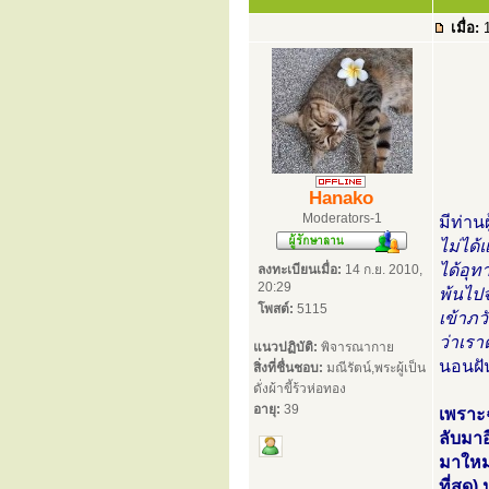
เมื่อ:
1
Hanako
Moderators-1
มีท่าน
ไม่ได้แ
ได้อุท
ลงทะเบียนเมื่อ:
14 ก.ย. 2010,
20:29
พ้นไปจ
โพสต์:
5115
เข้าภวั
ว่าเรา
แนวปฏิบัติ:
พิจารณากาย
นอนฝัน
สิ่งที่ชื่นชอบ:
มณีรัตน์,พระผู้เป็น
ดั่งผ้าขี้ร้วห่อทอง
อายุ:
39
เพราะฉ
ลับมาอ
มาใหม่
ที่สุด