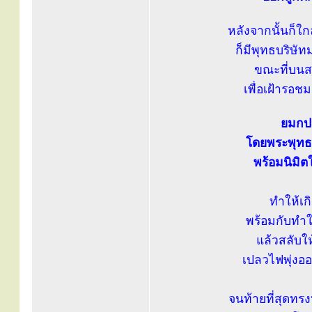
หลังจากนั้นก็ใ
ก็มีพุทธบริษั
ขณะที่บนสว
เพื่อเฝ้ารอช
ยมกปาฏ
โดยพระพุทธ
พร้อมนิมิตใ
ทำให้เก
พร้อมกับทำใ
แล้วสลับให
เปลวไฟพุ่งอ
จนท้ายที่สุดทร