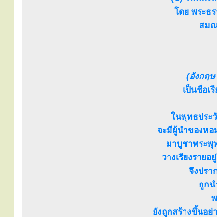
โดย พระธรร
สมณศ
(อังกฤษ 
เป็นชื่อ
ในพุทธประวั
จะมีผู้นำของหอ
มาบูชาพระพุท
วางเรียงรายอยู
จึงปราก
ถูกน
พ
ยังถูกสร้างขึ้นอย