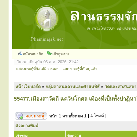
สมัครสมาชิก
เข้าสู่ระบบ
วันเวลาปัจจุบัน 06 ส.ค. 2026, 21:42
แสดงกระทู้ที่ยังไม่มีการตอบ
|
แสดงกระทู้ที่เปิดดูแล้ว
หน้าเว็บบอร์ด
»
กลุ่มศาสนสถานและศาสนพิธี
»
วัดและศาสนสถา
55477.เมืองสาวัตถี แคว้นโกศล เมืองที่เป็นทั้งปาฏิหา
หน้า
1
จากทั้งหมด
1
[ 4 โพสต์ ]
ตัวอย่างพิมพ์
เจ้าของ
ข้อความ