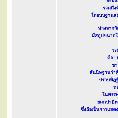
จึงมี
รวมถึง
โดยบนฐานสถู
ห่างจากว
มีสถูปขนาดให
ระ
คือ 
ชา
สันนิษฐานว่า
ปราบทิฏฐ
หล
ในพรรษา
ยมกปาฏิหา
ซึ่งถือเป็นการแสด