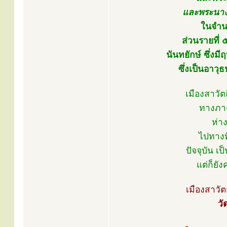
และพระนาง
ในจำน
ส่วนรายที่ ๕
นันทยักษ์ ซึ่ง
ซึ่งเป็นอาว
เมืองสาวัต
ทางภาค
ห่า
ไปทางท
ปัจจุบัน เ
แต่ก็ยั
เมืองสาวัต
วั