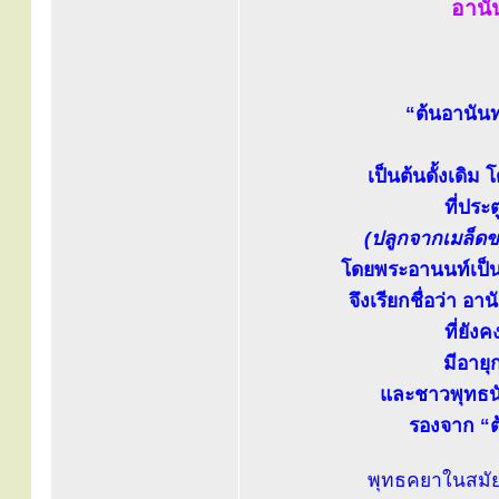
อานัน
“ต้นอานันท
เป็นต้นดั้งเดิม
ที่ประ
(ปลูกจากเมล็ดขอ
โดยพระอานนท์เป็
จึงเรียกชื่อว่า อาน
ที่ยัง
มีอายุ
และชาวพุทธนับ
รองจาก “ต
พุทธคยาในสมัย