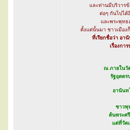
และท่านมีบริวารข
ต่อๆ กันไปได้อ
และพระพุทธองค
ตั้งแต่นั้นมา ชาวเมือ
ที่เรียกชื่อว่า อ
เรื่องกา
ณ ภายในวัด
รัฐอุตตร
อานันทโ
ชาวพุ
ต้นพระศร
แต่ที่วั