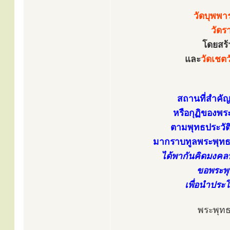
วัดบุพพ
วัดร
โดยสร้
และ
วัดเชต
สถานที่สำคัญ
หรือกุฏิของพร
ตามพุทธประวัติร
มากราบทูลพระพุทธ
ได้พากันคิดมงคลทั
ขอพระพุ
เพื่อนำประ
พระพุท