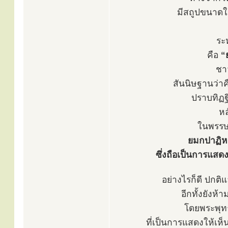
มีสถูปขนาดให
ระ
คือ
“
ชา
สันนิษฐานว่า
ปราบทิฏฐ
หล
ในพรรษา
ยมกปาฏิหา
ซึ่งถือเป็นการแสด
อย่างไรก็ดี ปกติ
อีกทั้งยังห้
โดยพระพุท
ที่เป็นการแสดงให้เห