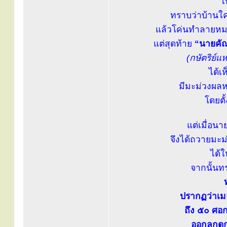
ไ
ทราบว่าบ้านใค
แล้วโค่นทำลายหมด
แต่สุดท้าย
“นายคั
(กษัตริย์แ
ได้เ
มีมะม่วงผลหน
โดยตั
แต่เมื่อน
จึงได้ถวายมะม่
ได้
จากนั้นท
ปรากฏว่าเมล
ถึง ๕๐ ศอก
ออกลูกดกเ