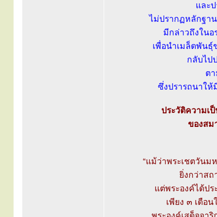
และปร
ไม่ปรากฏหลักฐานว่
มีกล่าวถึงในอ
เพื่อนำเมล็ดพันธุ
กลับไปป
ตา
ซึ่งปรารถนาให้มี
ประวัติความเป็
ของสมาค
“แม้ว่าพระเชตวันมห
ยิ่งกว่าสถ
แต่พระองค์ได้ปร
เพียง ๓ เดือ
พระองค์เสด็จจา