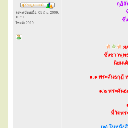
กุฏิ
ลงทะเบียนเมื่อ:
05 มิ.ย. 2009,
10:51
ซึ
โพสต์:
2919
หม
ซึ่งชาวพุท
นิยมเด
๑.๑ พระคันธกุฏี 
๑.๒ พระคันธก
ที่วัดพ
(๒) ในหนังส