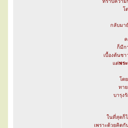
ทราบความปร
โ
กลับมาย
ค
ก็มีก
เบื้องต้นช
แด่
พระ
โดย
ทาย
บารุงร
ในที่สุดก็
เพราะด้วยคิดกัน