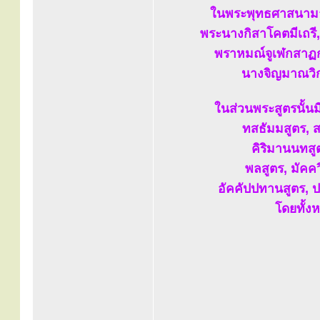
ในพระพุทธศาสนามาก
พระนางกิสาโคตมีเถรี,
พราหมณ์จูเฬกสาฏก,
นางจิญมาณวิกา
ในส่วนพระสูตรนั้น
ทสธัมมสูตร, 
คิริมานนทสู
พลสูตร, มัคค
อัคคัปปทานสูตร, ปธ
โดยทั้ง