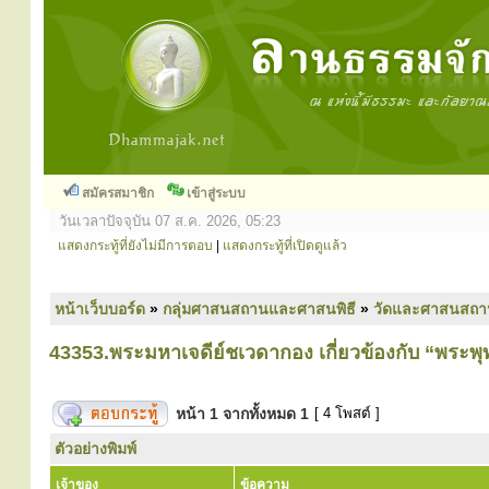
สมัครสมาชิก
เข้าสู่ระบบ
วันเวลาปัจจุบัน 07 ส.ค. 2026, 05:23
แสดงกระทู้ที่ยังไม่มีการตอบ
|
แสดงกระทู้ที่เปิดดูแล้ว
หน้าเว็บบอร์ด
»
กลุ่มศาสนสถานและศาสนพิธี
»
วัดและศาสนสถา
43353.พระมหาเจดีย์ชเวดากอง เกี่ยวข้องกับ “พระพุ
หน้า
1
จากทั้งหมด
1
[ 4 โพสต์ ]
ตัวอย่างพิมพ์
เจ้าของ
ข้อความ