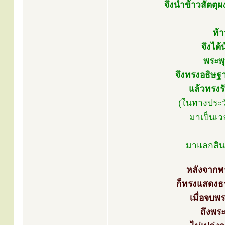
จึงนำข้าวสัตตุผ
ท้า
จึงได
พระพุ
จึงทรงอธิษฐา
แล้วทรงรั
(ในทางประว
มาเป็นเ
มาแลกสินค
หลังจากพร
ก็ทรงแสดงธ
เมื่อจบพ
ถึงพร