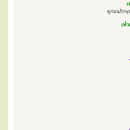
เ
ดูก่อนภิกษุ
เท๎ว