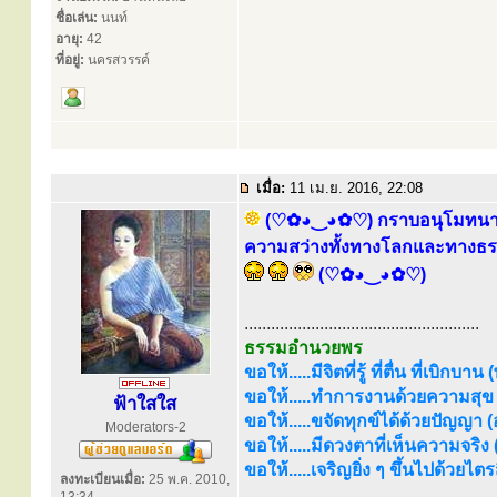
ชื่อเล่น:
นนท์
อายุ:
42
ที่อยู่:
นครสวรรค์
เมื่อ:
11 เม.ย. 2016, 22:08
(♡✿◕‿◕✿♡) กราบอนุโมทนาบุญ
ความสว่างทั้งทางโลกและทางธรรม 
(♡✿◕‿◕✿♡)
.....................................................
ธรรมอำนวยพร
ขอให้.....มีจิตที่รู้ ที่ตื่น ที่เบิกบาน
ขอให้.....ทำการงานด้วยความสุข (
ฟ้าใสใส
ขอให้.....ขจัดทุกข์ได้ด้วยปัญญา (อร
Moderators-2
ขอให้.....มีดวงตาที่เห็นความจริง
ขอให้.....เจริญยิ่ง ๆ ขึ้นไปด้วยไ
ลงทะเบียนเมื่อ:
25 พ.ค. 2010,