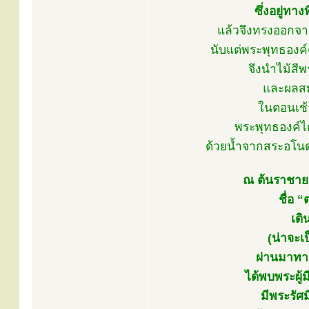
ซึ่งอยู่ทา
แล้วจึงทรงออกจา
นับแต่พระพุทธองค์
จึงนำไม้สี
และผลสม
ในตอนเช้า
พระพุทธองค์ได
ด้วยน้ำจากสระอโนด
ณ ต้นราชายตน
ชื่อ 
เด
(น่าจะเ
ผ่านมาทาง
ได้พบพระผู
มีพระรัศม