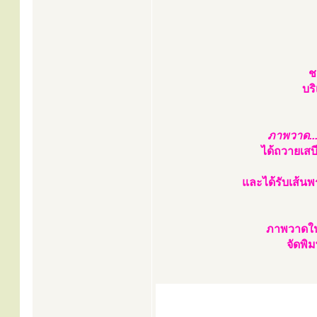
ช
บร
ภาพวาด..
ได้ถวายเสบ
และได้รับเส้นพ
ภาพวาดใน
จัดพิ