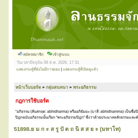
สมัครสมาชิก
เข้าสู่ระบบ
วันเวลาปัจจุบัน 08 ส.ค. 2026, 17:31
แสดงกระทู้ที่ยังไม่มีการตอบ
|
แสดงกระทู้ที่เปิดดูแล้ว
หน้าเว็บบอร์ด
»
กลุ่มสนทนา
»
พระอภิธรรม
กฎการใช้บอร์ด
“อภิธรรม (สันสกฤต: abhidharma) หรืออภิธัมมะ (บาลี: abhidhamma) เป็นชื่อ
ปิฎกฉบับอภิธรรมนั้นเรียก "พระอภิธรรมปิฎก" ซึ่งว่าด้วยประมวลหลักธรรมและคำ
51898.ย ม ก ะ ส รู ปั ต ถ นิ ส ส ย ะ (มหาโท)