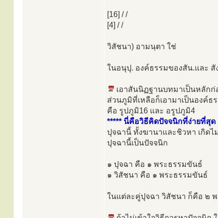
[16] / /
[4] / /
วิสัชนา) อามนฺตา ใช่
ในอนุปุ. องค์ธรรมของสัน.และ สัง. 
เอาสันนิฏฐานบทมาเป็นหลักก
ส่วนภูมิที่เหลือก็เอามาเป็นองค์
คือ รูปภูมิ16 และ อรูปภูมิ4
***** นี่คือวิธีคิดปัจจนิกที่ง่ายที่
ปุจฉานี้ ทั้งฆานาและชิวหา เกิดไม
ปุจฉานี้เป็นปัจจนิก
๑ ปุจฉา คือ ๑ พระธรรมขันธ์
๑ วิสัชนา คือ ๑ พระธรรมขันธ์
ในแต่ละคู่ปุจฉา วิสัชนา ก็คือ ๒
ถ้าไม่เข้าใจวิธีการหาปัจจนิก