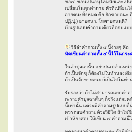
ข้อ๔. ข้อนี้เป็นอนุโลมนัยและเป
เปลี่ยนในทุกคำถาม ตัวที่เปลี่ยน
อายตนะทั้งหมด คือ จักขายตนะ ถ
ปฏิ.ปุ.) อายตนา, โสตายตนนฺติ?
เป็นรูปแบบคำถามเดียวที่ตอบแบบ
วิธีจำคำถามทั้ง ๔ นี้ง่ายๆ คือ
หัดเขียนคำถามทั้ง ๔ นี้ไว้ในกระ
ในคำปุจฉานั้น อย่าปนเปตำแหน่ง
ถ้าเป็นจักขุ ก็ต้องไปในทำนองเด
ถ้าเป็นจักขายตนะ ก็เป็นไปในท
รับรองว่า ถ้าไม่สามารถแยกคำถ
เพราะคำปุจฉาสั้นๆ ก็จริงแต่จะ
นี้เท่านั้น แต่จะมีคำถามรูปแบบอ
ควรตอบคำถามด้วยวิธีใด ถ้าไม่ฝ
เข้าห้องสอบให้เขียน ๔ คำถามนี้ไ
ทดลองหาคำตอบดูนะคะ ถ้ามีคำถ