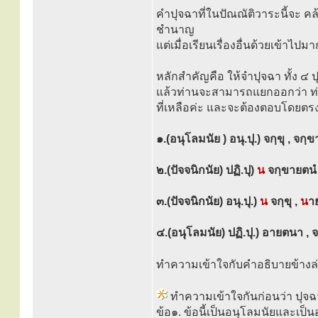
คำปุจฉาที่ในปัณณัติวาระนี้จะ 
ชำนาญ
แต่เมื่อเรียนเรื่องอื่นด้วยเข้าไ
หลักสำคัญคือ ให้จำปุจฉา ทั้ง ๔ ปุ
แล้วท่านจะสามารถแยกออกว่า ท่
ที่เหลือค่ะ และจะต้องตอบโดยตรง
๑.(อนุโลมนัย ) อนุ.ปุ.) จกฺขุ , จก
๒.(ปัจจนิกนัย) ปฏิ.ปุ)
น
จกฺขายตนํ
๓.(ปัจจนิกนัย) อนุ.ปุ.)
น
จกฺขุ ,
น
า
๔.(อนุโลมนัย) ปฏิ.ปุ.) อายตนา , 
ทำความเข้าใจกับคำอธิบายข้างล่
ทำความเข้าใจกันก่อนว่า ปุจฉ
ข้อ๑. ข้อนี้เป็นอนุโลมนัยและเป็น