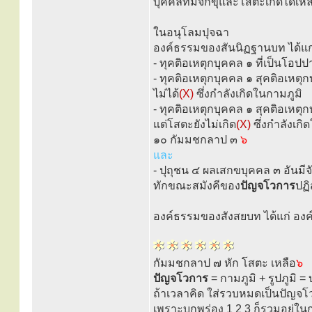
บุคคลที่มีจักขุและโสตะเกิดได้เห
ในอนุโลมปุจฉา
องค์ธรรมของสันนิฏฐานบท ได้แก
- ทุคติอเหตุกบุคคล ๑ ที่เป็นโอปปา
- ทุคติอเหตุกบุคคล ๑ สุคติอเหตุก
ไม่ได้
(X)
ซึ่งกำลังเกิดในกามภูมิ
- ทุคติอเหตุกบุคคล ๑ สุคติอเหตุก
แต่โสตะยังไม่เกิด
(X)
ซึ่งกำลังเกิ
๑๐ กัมมชกลาป ๓
๖
และ
- ปุถุชน ๔ ผลเสกขบุคคล ๓ อันมีจ
ทักขณะสมังคีของ
ปัญจโวการ
ปฏิ
องค์ธรรมของสังสยบท ได้แก่ องค
กัมมชกลาป ๗ หัก โสตะ เหลือ
๖
ปัญจโวการ
= กามภูมิ + รูปภูมิ = 
ถ้าเวลาคิด ใส่รวบหมดเป็นปัญจโวก
เพราะบกพร่อง 1 2 3 ก็รวมอยู่ในก