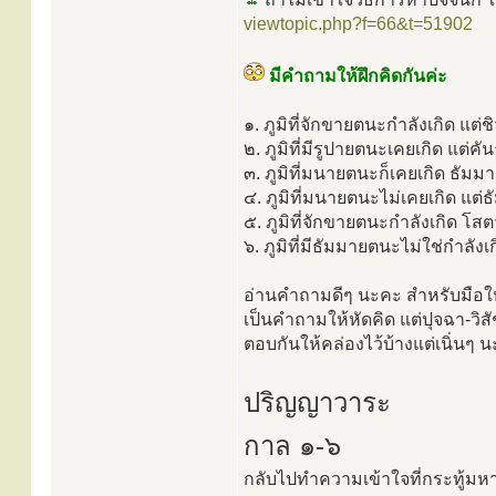
viewtopic.php?f=66&t=51902
มีคำถามให้ฝึกคิดกันค่ะ
๑. ภูมิที่จักขายตนะกำลังเกิด แต่ช
๒. ภูมิที่มีรูปายตนะเคยเกิด แต่คัน
๓. ภูมิที่มนายตนะก็เคยเกิด ธัมมาย
๔. ภูมิที่มนายตนะไม่เคยเกิด แต่ธั
๕. ภูมิที่จักขายตนะกำลังเกิด โสตา
๖. ภูมิที่มีธัมมายตนะไม่ใช่กำลังเ
อ่านคำถามดีๆ นะคะ สำหรับมือให
เป็นคำถามให้หัดคิด แต่ปุจฉา-วิ
ตอบกันให้คล่องไว้บ้างแต่เนิ่นๆ 
ปริญญาวาระ
กาล ๑-๖
กลับไปทำความเข้าใจที่กระทู้มหา