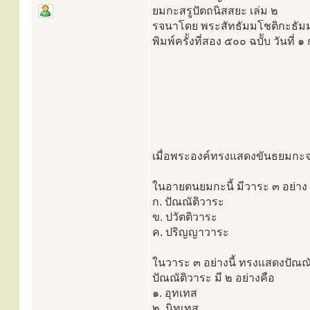
ยมกะสรูปัตถนิสสยะ เล่ม ๒
รจนาโดย พระสัทธัมมโชติกะธัมม
พิมพ์ครั้งที่สอง ๕๐๐ ฉบัับ วันที่
เมื่อพระองค์ทรงแสดงขันธยมก
ในอายตนยมกะนี้ มีวาระ ๓ อย่าง 
ก. ปัณณัติวาระ
ข. ปวัตติวาระ
ค. ปริญญาวาระ
ในวาระ ๓ อย่างนี้ ทรงแสดงปัณณ
ปัณณัติวาระ มี ๒ อย่างคือ
๑. อุทเทส
๒. นิทเทส