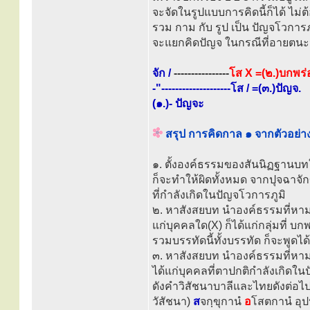
จะจัดในรูปแบบการคิดนี้ก็ได้ ไม
รวม กาม กับ รูป เป็น ปัญจโวการภ
จะแยกคิดปัญจ ในกรณีที่อายตนะนั
จัก /
----------------
โส X =(๒.)บกพร่
-"--------------------โส / =(๓.)ปัญจ.
(๑.)- ปัญจะ
สรุป การคิดกาล ๑ จากตัวอย่าง
๑. ตั้งองค์ธรรมของสันนิฏฐานบทใ
ก็จะทำให้ผิดทั้งหมด จากปุจฉาจักข
ที่กำลังเกิดในปัญจโวการภูมิ
๒. หาสังสยบท นำองค์ธรรมที่หาม
แก่บุคคลใด(X) ก็ได้แก่กลุ่มที่ บก
รวมบรรทัดนี้ทั้งบรรทัด ก็จะพูดได้
๓. หาสังสยบท นำองค์ธรรมที่หามา
ได้แก่บุคคลที่ตาปกติกำลังเกิดในป
ดังคำวิสัชนาบาลีและไทยดังต่อไปน
วัสัชนา)
ส
จกฺขุกานํ
อ
โสตกานํ อุปป