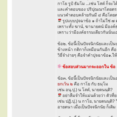
กาโย รูปํ ธัมโม ...เช่น โสตํ ก็จะได
และคำตอบของ ปริปุณณฯโดยตรง 
แนวคำตอบคล้ายกันมี ๔ คือโดยต
รูปแบบปุจฉาข้อ ๑ ถ้าไม่ใช่ ๗ คู
เพราะทั้ง ฆานํ, ฆานายตนํ มีองค์ธ
เพราะว่ามีองค์ธรรมเดียวกันนั่นเ
ข้อ๒. ข้อนี้เป็นปัจจนิกนัยและเป็
ข้างหน้า กติกาก็เหมือนกันอีก ค
วิธี่จำง่ายๆ คือจำคำปุจฉาข้อ๑.ให้
ข้อสอบส่วนมากจะออกใน ข้อ 
ข้อ๓. ข้อนี้เป็นปัจจนิกนัยและเป
ยกเว้น ๒
คือ กาโย กับ ธมฺโม
เช่น อนุ.ปุ.) น โสตํ, นายตนนฺติ?
อย่าลืมจำให้แม่นด้วยว่า ตัวที่
เช่น ปฏิ.ปุ.) น กาโย, นายตนนฺติ? 
อายตนา เมื่อเป็นปัจจนิกนัย ก็เต