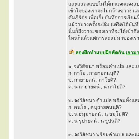
และแสดงแบบไม่ได้มาแจกแจงแบบที่
เข้าใจของเราจะไม่กว้างขวาง และ
คัมภีร์ต่อ เพื่อเก็บบันทึกการเร
แม้ว่าบางครั้งจะลืม แต่จิตได้บันท
นั้นก็ถึงวาระของเราที่จะได้เข้าถ
ไหนก็แล้วแต่การสะสมมาของเรา
ลองฝึกทำแบบฝึกหัดกัน
เอามา
๑. จงวิสัชนา พร้อมคำแปล และแส
ก. กาโย , กายายตนนฺติ?
ข. กายายตนํ , กาโยติ?
ค. น กายายตนํ , น กาโยติ?
๒. จงวิสัชนา คำแปล พร้อมทั้งแส
ก. คนฺโธ , คนฺธายตนนฺติ?
ข. น ธมฺมายตนํ , น ธมฺโมติ?
ค. น รูปายตนํ , น รูปนฺติ?
๓. จงวิสัชนา พร้อมคำแปล และแ