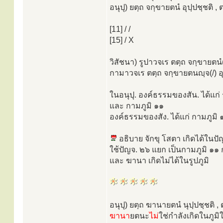
อนุปุ) ยตฺถ จกฺขายตนํ อุปฺปชฺชติ ,
[11] / /
[15] / X
วิสัชนา) รูปาวจเร ตตฺถ จกฺขายตนํ(
กามาวจเร ตตฺถ จกฺขายตนญฺจ(/) อุป
ในอนุปุ. องค์ธรรมของสัน. ได้แก่ 
และ กามภูมิ ๑๑
องค์ธรรมของสัง. ได้แก่ กามภูมิ ๑
อธิบาย จักขุ โสตา เกิดได้ในปั
ใช้ปัญจ. ๒๖ แยก เป็นกามภูมิ ๑
และ ฆานา เกิดไม่ได้ในรูปภูมิ
อนุปุ) ยตฺถ ฆานายตนํ นุปฺปชฺชติ , 
ฆานา
ยตนะ
ไม่
ใช่กำลังเกิดในภูมิ