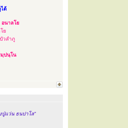
ได้
ว อนาลโย
ลโย
บัวลำภู
มฺปนฺโน
ปู่แว่น ธนปาโล”