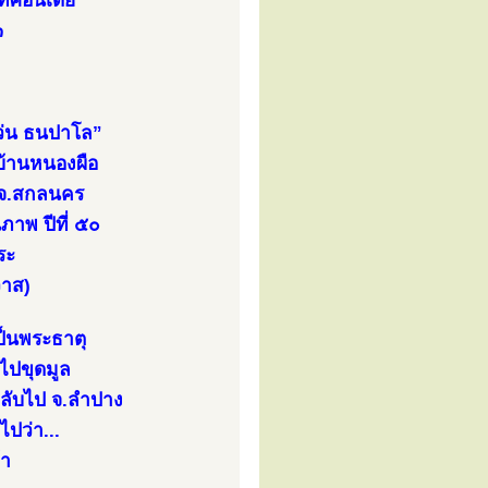
ทศอินเดีย
๓
่แว่น ธนปาโล”
บ้านหนองผือ
ม จ.สกลนคร
ภาพ ปีที่ ๕๐
ระ
วาส)
ป็นพระธาตุ
ไปขุดมูล
กลับไป จ.ลำปาง
ไปว่า...
้า