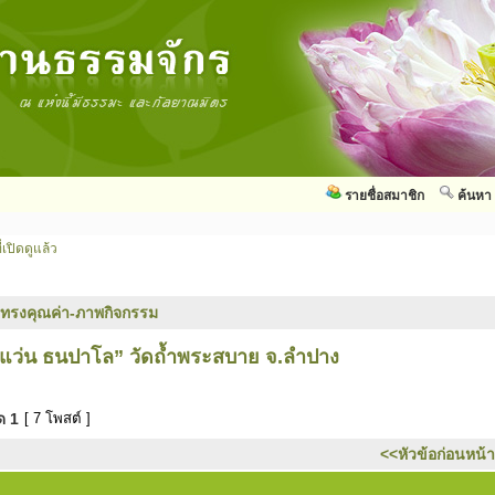
รายชื่อสมาชิก
ค้นหา
่เปิดดูแล้ว
ทรงคุณค่า-ภาพกิจกรรม
แว่น ธนปาโล” วัดถ้ำพระสบาย จ.ลำปาง
มด
1
[ 7 โพสต์ ]
<<หัวข้อก่อนหน้า