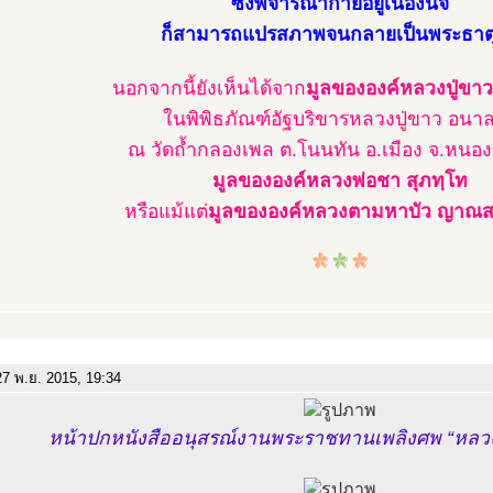
ซึ่งพิจารณากายอยู่เนืองนิจ
ก็สามารถแปรสภาพจนกลายเป็นพระธาตุ
นอกจากนี้ยังเห็นได้จาก
มูลขององค์หลวงปู่ขา
ในพิพิธภัณฑ์อัฐบริขารหลวงปู่ขาว อนา
ณ วัดถ้ำกลองเพล ต.โนนทัน อ.เมือง จ.หนอง
มูลขององค์หลวงพ่อชา สุภทฺโท
หรือแม้แต่
มูลขององค์หลวงตามหาบัว ญาณส
7 พ.ย. 2015, 19:34
หน้าปกหนังสืออนุสรณ์งานพระราชทานเพลิงศพ “หลวง