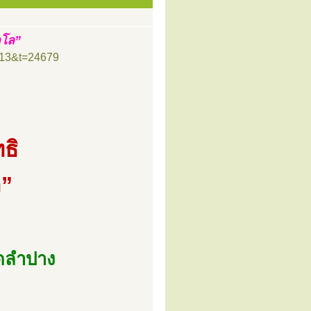
าโล”
=13&t=24679
ธิ
ล”
ัดลำปาง