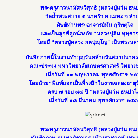
พระครูภาวนาทัศนวิสุทธิ (หลวงปู่แว่น ธน
วัดถ้ำพระสบาย ต.นาครัว อ.แม่ทะ จ.ลำ
ศิษย์ท่านพระอาจารย์มั่น ภูริทตฺโต
และเป็นลูกพี่ลูกน้องกับ “หลวงปู่สิม พุทฺธ
โดยมี “หลวงปู่หลวง กตปุญฺโญ” เป็นพระห
บันทึกภาพนี้ในงานทำบุญวันคล้ายวันสถาปนาคร
คณะประมง มหาวิทยาลัยเกษตรศาสตร์ วิทยาเ
เมื่อวันที่ ๑๓ พฤษภาคม พุทธศักราช ๒
โดยนำมาพิมพ์แจกเป็นที่ระลึกในงานฉลองอาย
ครบ ๗ รอบ ๘๔ ปี “หลวงปู่แว่น ธนปาโ
เมื่อวันที่ ๑๘ มีนาคม พุทธศักราช ๒๕
พระครูภาวนาทัศนวิสุทธิ (หลวงปู่แว่น ธน