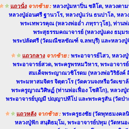
แถวนั่ง
จากซ้าย :
หลวงปู่มหาปิ่น ชลิโต, หลวงตา
หลวงปู่อ่อนศรี ฐานวโร, หลวงปู่แว่น ธนปาโล, หลวงป
พระเทพวรคุณ (หลวงพ่ออ่ำ ภทฺราวุโธ), ท่านพ่
พระสุธรรมคณาจารย์ (หลวงปู่แดง ธมฺมรกฺ
พระปลัดศรี (วัดมณีชลขัณฑ์ จ.ลพบุรี) และหลวงปู่
แถวกลาง
จากซ้าย :
พระอาจารย์ไสว, หลวงปู
พระอาจารย์สวด, พระครูพรหมวิหาร, พระอาจารย์เม
สมเด็จพระญาณวชิโรดม (หลวงพ่อวิริยังค์ สิ
พระมหาสมจิตร จิตฺตวโร (วัดควนจงหรือวัดเขาล
พระครูญาณวิศิษฏ์ (ท่านพ่อเฟื่อง โชติโก), หลวงปู่
พระอาจารย์บุญมี ปญฺญาปทีโป และพระครูสัน (วัดป่าคล
แถวหลัง
จากซ้าย :
พระครูธงชัย (วัดพุทธมงคลนิ
หลวงปู่ฟัก สนฺติธมฺโม, พระอาจารย์ปทุม (วัดหนองบ