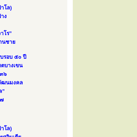
ปาโล)
ปาง
าจาโร”
ลานชาย
บรอบ ๕๐ ปี
ขตบางเขน
๕๓๖
ุวัฒนมงคล
ล”
๓๗
ปาโล)