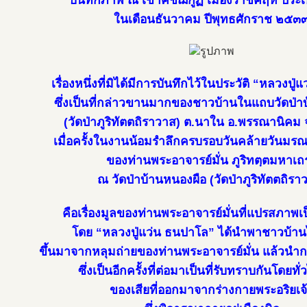
บันทึกภาพ ณ เขาคิชฌกูฏ เมืองราชคฤห์ ประเ
ในเดือนธันวาคม ปีพุทธศักราช ๒๕๓
เรื่องหนึ่งที่มิได้มีการบันทึกไว้ในประวัติ “หลวงปู
ซึ่งเป็นที่กล่าวขานมากของชาวบ้านในแถบวัดป่า
(วัดป่าภูริทัตตถิราวาส) ต.นาใน อ.พรรณานิค
เมื่อครั้งในงานน้อมรำลึกครบรอบวันคล้ายวันมรณ
ของท่านพระอาจารย์มั่น ภูริทตฺตมหาเถ
ณ วัดป่าบ้านหนองผือ (วัดป่าภูริทัตตถิรา
คือเรื่องมูลของท่านพระอาจารย์มั่นที่แปรสภาพเ
โดย “หลวงปู่แว่น ธนปาโล” ได้นำพาชาวบ้าน
ขึ้นมาจากหลุมถ่ายของท่านพระอาจารย์มั่น แล้วนำ
ซึ่งเป็นอีกครั้งที่ต่อมาเป็นที่รับทราบกันโดยทั่ว
ของเสียที่ออกมาจากร่างกายพระอริยเจ