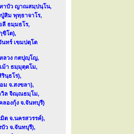
มหาบัว ญาณสมฺปนฺโน,
ู่สิม พุทฺธาจาโร,
อลี ธมฺมธโร,
ขิโต),
จันทร์ เขมปตฺโต
่หลวง กตปุญฺโญ,
้า ธมฺมุตฺตโม,
รินฺธโร),
้อม จ.สงขลา),
ถวิล จิณฺณธมฺโม,
องกุ้ง จ.จันทบุรี)
มิต จ.นครสวรรค์),
ัว จ.จันทบุรี),