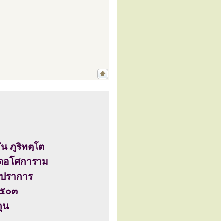
น ภูริทตฺโต
วัดอโศการาม
ทรปราการ
 ๒๕๐๓
กุน