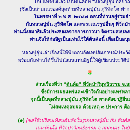
โดยแท้จริงแล้ว เป็นต้นค้อที่ “หลวงปู่อุ่น กัลย
(ซึ่งเป็นสามเณรองค์สุดท้ายที่หลวงปู่มั่น ภูริทัตโต ท
ในพรรษาที่ ๒ พ.ศ. ๒๔๘๗ ตอนที่ท่านอยู่ร่วม
กับหลวงปู่มั่น ภูริทัตโต และพระเณรรูปอื่นๆ ที่วัดป่
ท่านนั่งสมาธิแล้วประสบผลจากการภาวนา จิตรวมสงบลงเป
ท่านจึงให้ก่ออิฐเป็นแท่นไว้ใต้ต้นค้อนี้ เพื่อเป็นอ
หลวงปู่อุ่นเล่าเรื่องนี้ให้ฟังตอนอัดเทปสัมภาษณ์ประวั
พร้อมกับท่านได้ขึ้นไปนั่งบนแท่นอิฐนี้ให้ผู้เขียนประวัติ
ส่วนเรื่องที่ว่า “
ต้นค้อ” ที่วัดป่าวิสุทธิธรรม จ
ซึ่งมีการเผยแพร่และเข้าใจกันอย่างแพร่หลา
จุดนี้เป็นจุดที่หลวงปู่มั่น ภูริทัตโต พาดสังฆาฏิยืนถ
ไม่สมเหตุสมผล ด้วยเหตุ ๓ ประการ
คือ
(๑)
[ขอให้เปรียบเทียบต้นค้อในรูปหลวงปู่มั่น กับ ต้นค้อ
และต้นค้อ ที่วัดป่าวิสุทธิธรรม จ.สกลนคร ในปั