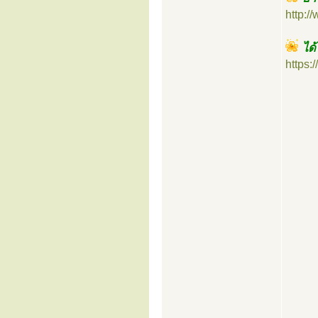
http:
ได้
https: