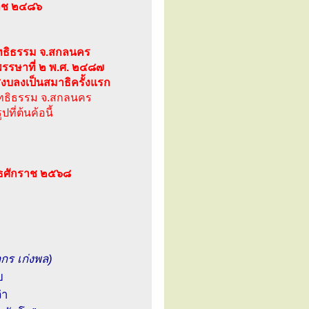
ราช ๒๔๘๖
ุทธิธรรม จ.สกลนคร
ในพรรษาที่ ๒ พ.ศ. ๒๔๘๗
สงบลงเป็นสมาธิครั้งแรก
ิสุทธิธรรม จ.สกลนคร
ที่ต้นค้อนี้
พุทธศักราช ๒๕๖๘
กร เก่งพล)
บ
่า