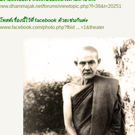
//www.dhammajak.net/forums/viewtopic.php?f=38&t=20251
โพสต์เรื่องนี้ไว้ที่ facebook ด้วยเช่นกันค่ะ
//www.facebook.com/photo.php?fbid ... =1&theater