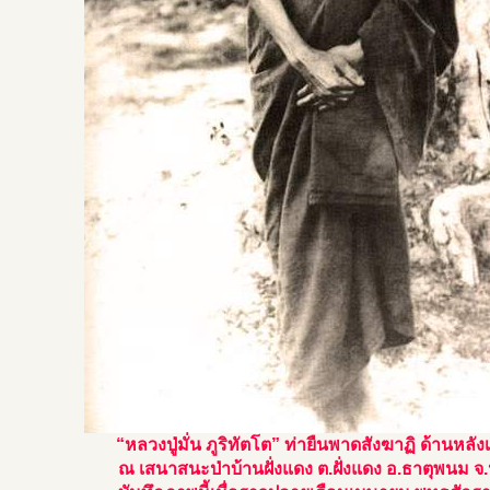
“หลวงปู่มั่น ภูริทัตโต” ท่ายืนพาดสังฆาฏิ ด้านหลัง
ณ เสนาสนะป่าบ้านฝั่งแดง ต.ฝั่งแดง อ.ธาตุพนม 