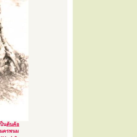
เป็น
ต้นค้อ
จ.นครพนม