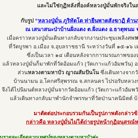
และไม่ใช่กุฏิหลังที่องค์หลวงปู่มั่นพักจริงในส
กับรูป
“
หลวงปู่มั่น ภูริทัตโต ท่ายืนพาดสังฆาฏิ ด้าน
ณ เสนาสนะป่าบ้านฝั่งแดง ต.ฝั่งแดง อ.ธาตุพน
เมื่อคราวหลวงปู่มั่นเดินทางกลับจากงานประชุมเพลิงศพ
ห
ที่วัดบูรพา อ.เมือง จ.อุบลราชธานี ระหว่างวันที่ ๑๕-๑
ซึ่งเป็นเวลา ๑๔ เดือนหลังจากการมรณภาพของหล
แล้วหลวงปู่มั่นก็มาพักที่วัดอ้อมแก้ว (วัดเกาะแก้วอัมพวั
ส่วน
หลวงตามหาบัว ญาณสัมปันโน
ซึ่งเดินทางจากว
บ้านนามน อ.โคกศรีสุพรรณ จ.สกลนคร ไปรอรับหลวงปู่ม
จึงได้ไปนิมนต์หลวงปู่มั่นจากวัดอ้อมแก้ว (วัดเกาะแก้วอัมพวั
แล้วเดินทางกลับมาพำนักจำพรรษาที่วัดป่านาคนิมิตต์ 
มาตัดต่อประกอบรวมกันเป็นรูปภาพดังกล่าวข
กล่าวคือ หลวงปู่มั่นไม่ได้ถ่ายรูปหน้ากุฏิอนุสรณ์ห
นรายละเอียดจากเทศน์ของหลวงตามหาบัวค่ะ