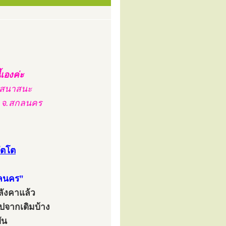
้เองค่ะ
เสนาสนะ
รรม จ.สกลนคร
ทัตโต
กลนคร”
หลังคาแล้ว
งไปจากเดิมบ้าง
บัน