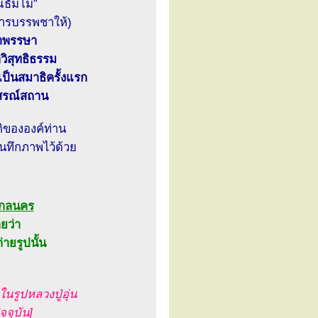
าณธัมโม”
ำการบรรพชาให้)
จำพรรษา
าวิสุทธิธรรม
็นสมาธิครั้งแรก
นุสรณ์สถาน
ติขององค์ท่าน
บันทึกภาพไว้ด้วย
.สกลนคร
ยว่า
่ายรูปนั้น
ในรูปหลวงปู่อุ่น
จจุบัน]