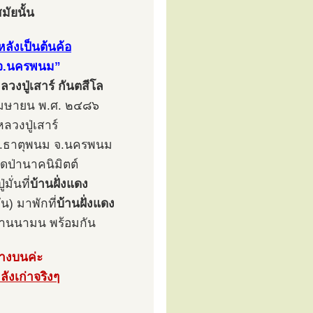
มัยนั้น
หลังเป็นต้นค้อ
ม จ.นครพนม”
ลวงปู่เสาร์ กันตสีโล
๖ เมษายน พ.ศ. ๒๔๘๖
วงปู่เสาร์
น) อ.ธาตุพนม จ.นครพนม
ัดป่านาคนิมิตต์
ั่นที่
บ้านฝั่งแดง
น) มาพักที่
บ้านฝั่งแดง
บ้านนามน พร้อมกัน
้างบนค่ะ
ลังเก่าจริงๆ