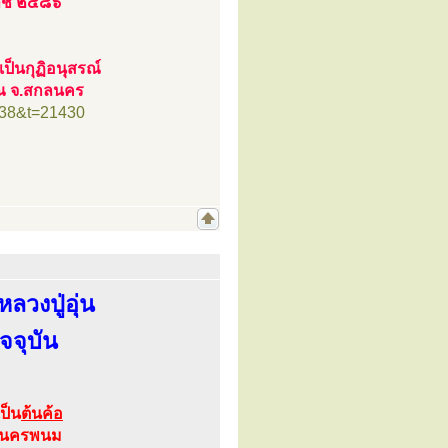
ราช ๒๔๘๖
่อเป็นกุฏิอนุสรณ์
รรณ จ.สกลนคร
=38&t=21430
ลวงปู่อุ่น
ัจจุบัน
เป็น
ต้นค้อ
จ.นครพนม