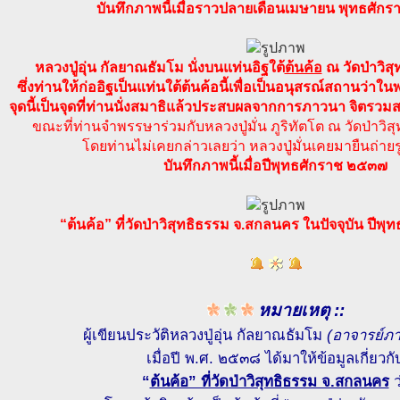
บันทึกภาพนี้เมื่อราวปลายเดือนเมษายน พุทธศัก
หลวงปู่อุ่น กัลยาณธัมโม นั่งบนแท่นอิฐใต้
ต้นค้อ
ณ วัดป่าวิส
ซึ่งท่านให้ก่ออิฐเป็นแท่นใต้ต้นค้อนี้เพื่อเป็นอนุสรณ์สถานว่า
จุดนี้เป็นจุดที่ท่านนั่งสมาธิแล้วประสบผลจากการภาวนา จิตรวม
ขณะที่ท่านจำพรรษาร่วมกับหลวงปู่มั่น ภูริทัตโต ณ วัดป่าว
โดยท่านไม่เคยกล่าวเลยว่า หลวงปู่มั่นเคยมายืนถ่ายรูป
บันทึกภาพนี้เมื่อปีพุทธศักราช ๒๕๓๗
“ต้นค้อ” ที่วัดป่าวิสุทธิธรรม จ.สกลนคร ในปัจจุบัน ปี
หมายเหตุ ::
ผู้เขียนประวัติหลวงปู่อุ่น กัลยาณธัมโม
(อาจารย์ภา
เมื่อปี พ.ศ. ๒๕๓๘ ได้มาให้ข้อมูลเกี่ยวกั
“
ต้นค้อ” ที่วัดป่าวิสุทธิธรรม จ.สกลนคร
ว