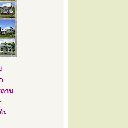
ม
า
สถาน
,
้ำ,