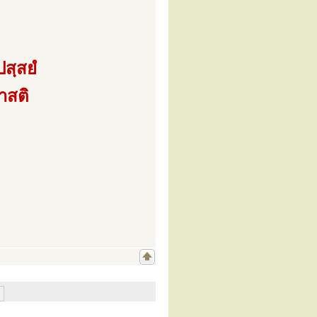
สฺสยํ
าสติ