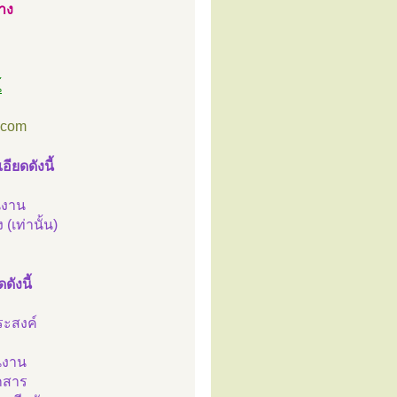
าง
้
.com
ียดดังนี้
านงาน
(เท่านั้น)
ังนี้
ระสงค์
านงาน
อกสาร