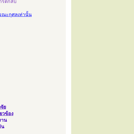
ารตีกลับ
ณะกุศลเท่านั้น
จัย
่ยวข้อง
งาน
ัน