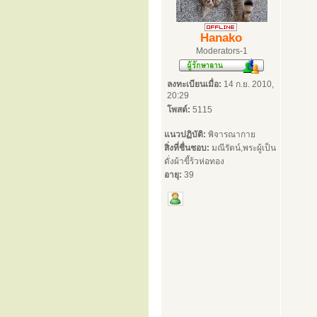
Hanako
Moderators-1
ลงทะเบียนเมื่อ:
14 ก.ย. 2010,
20:29
โพสต์:
5115
แนวปฏิบัติ:
พิจารณากาย
สิ่งที่ชื่นชอบ:
มณีรัตน์,พระผู้เป็น
ดั่งผ้าขี้ร้วห่อทอง
อายุ:
39