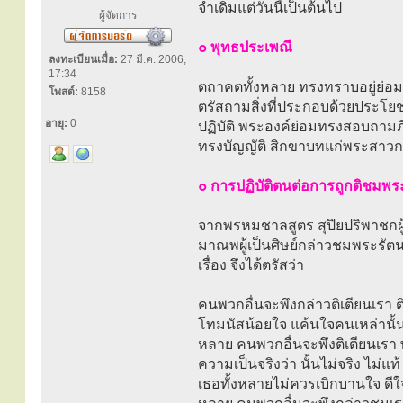
จำเดิมแต่วันนี้เป็นต้นไป
ผู้จัดการ
๐ พุทธประเพณี
ลงทะเบียนเมื่อ:
27 มี.ค. 2006,
17:34
ตถาคตทั้งหลาย ทรงทราบอยู่ย่อ
โพสต์:
8158
ตรัสถามสิ่งที่ประกอบด้วยประโยช
อายุ:
0
ปฏิบัติ พระองค์ย่อมทรงสอบถามภ
ทรงบัญญัติ สิกขาบทแก่พระสาวกอ
๐ การปฏิบัติตนต่อการถูกติชมพร
จากพรหมชาลสูตร สุปิยปริพาชกผู
มาณพผู้เป็นศิษย์กล่าวชมพระรัตน
เรื่อง จึงได้ตรัสว่า
คนพวกอื่นจะพึงกล่าวติเตียนเรา
โทมนัสน้อยใจ แค้นใจคนเหล่านั้น 
หลาย คนพวกอื่นจะพึงติเตียนเรา
ความเป็นจริงว่า นั้นไม่จริง ไม่
เธอทั้งหลายไม่ควรเบิกบานใจ ดีใจ