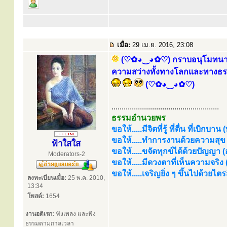
เมื่อ:
29 เม.ย. 2016, 23:08
(♡✿◕‿◕✿♡) กราบอนุโมทนาบุญ
ความสว่างทั้งทางโลกและทางธรรม 
(♡✿◕‿◕✿♡)
.....................................................
ธรรมอำนวยพร
ขอให้.....มีจิตที่รู้ ที่ตื่น ที่เบิกบาน
ขอให้.....ทำการงานด้วยความสุข (
ฟ้าใสใส
ขอให้.....ขจัดทุกข์ได้ด้วยปัญญา (อร
Moderators-2
ขอให้.....มีดวงตาที่เห็นความจริง
ขอให้.....เจริญยิ่ง ๆ ขึ้นไปด้วยไ
ลงทะเบียนเมื่อ:
25 พ.ค. 2010,
13:34
โพสต์:
1654
งานอดิเรก:
ฟังเพลง และฟัง
ธรรมตามกาลเวลา