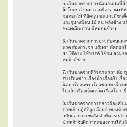
5. เว้นขาดจากการนั่งนอนบนที่นั่ง
ผ้าโกเชาว์ขนยาว เครื่องลาด (ที
ช่อดอกไม้ ที่ยัดนุ่น ขนแกะมีข
แกะจุนางฟ้อน 16 คน หลังช้าง หลั
ชะมดมีเพดาน มีหมอนข้าง)
6. เว้นขาดจากการประดับตบแต่งร
นวด ส่องกระจก แต้มตา ทัดดอกไม้ 
ยา ใช้ดาบ ใช้ขรรค์ ใช้ร่ม สวมรองเ
ห่มผ้ามีชาย
7. เว้นขาดจากดิรัจฉานกถา คือ พูดเ
รบ เรื่องข่าว เรื่องน้ำ เรื่องผ้า เร
นิคม เรื่องนคร เรื่องชนบท เรื่องสต
ไปแล้ว เรื่องเบ็ดเตล็ด เรื่องโลก
8. เว้นขาดจากการกล่าวถ้อยคำแก่งแย่
ข้าพเจ้าปฏิบัติถูก ถ้อยคำของข้
กลับกล่าวภายหลัง คำที่ควรกล่า
ข้าพเจ้าจับผิดวาทะของท่านได้แล้