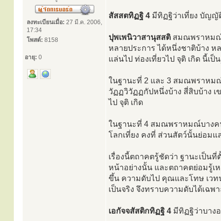
สัสสตทิฏฐิ 4
มีทิฏฐิว่าเที่ยง บัญ
ลงทะเบียนเมื่อ:
27 มี.ค. 2006,
17:34
ปุพเพนิวาสานุสสติ
สมณพราหมณ์บา
โพสต์:
8158
หลายประการ ได้หนึ่งชาติบ้าง หลา
อายุ:
0
แล่นไป ท่องเที่ยวไป จุติ เกิด นี้เป็
ในฐานะที่ 2 และ 3 สมณพราหมณ์บ
วัฏฏวิวัฏฏกัปหนึ่งบ้าง สี่สิบบ้าง 
ไป จุติ เกิด
ในฐานะที่ 4 สมณพราหมณ์บางคน เป
โลกเที่ยง คงที่ ส่วนสัตว์นั้นย่อมแล
เรื่องนี้ตถาคตรู้ชัดว่า ฐานะเป็นที่
หน้าอย่างนั้น และตถาคตย่อมรู้เหตุน
ขึ้น ความดับไป คุณและโทษ เวทน
เป็นจริง จึงทราบความดับได้เฉพา
เอกัจจสัสติกทิฏฐิ 4
มีทิฏฐิว่าบางอ