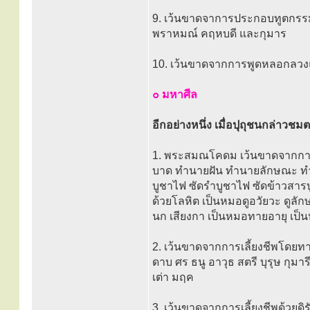
9. เว้นขาดจาการประกอบทูตกรรม
พราหมณ์ คฤหบดี และกุมาร
10. เว้นขาดจากการพูดหลอกลวงแ
๐ มหาศีล
อีกอย่างหนึ่ง เมื่อปุถุชนกล่าวชมต
1. พระสมณโคดม เว้นขาดจากการเล
บาด ทำนายฝัน ทำนายลักษณะ ทำนา
บูชาไฟ ซัดรำบูชาไฟ ซัดข้าวสารบ
ด้วยโลหิต เป็นหมอดูอวัยวะ ดูลั
นก เสียงกา เป็นหมอทายอายุ เป็น
2. เว้นขาดจากการเลี้ยงชีพโดยท
ดาบ ศร ธนู อาวุธ สตรี บุรุษ กุมา
เต่า มฤค
3. เว้นขาดจากการเลี้ยงชีพด้วยดิ