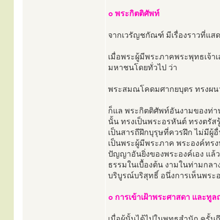
๐ พระกิตติศัพท์
จากเวรัญชกัณฑ์ มีเรื่องราวที่แสด
เมื่อพระผู้มีพระภาคพระพุทธเจ้า
มหาชนโดยทั่วไป ว่า
พระสมณโคดมศากยบุตร ทรงผน
ก็แล พระกิตติศัพท์อันงามของท่
นั้น ทรงเป็นพระอรหันต์ ทรงตรั
เป็นสารถีฝึกบุรุษที่ควรฝึก ไม่มี
เป็นพระผู้มีพระภาค พระองค์ทรง
ปัญญาอันยิ่งของพระองค์เอง แล้
ธรรมในเบื้องต้น งามในท่ามกลาง
บริบูรณ์บริสุทธิ์ อนึ่งการเห็นพร
๐ การเข้าเฝ้าพระศาสดา และทู
เมื่อผู้นั้นได้ไปในพุทธสำนัก ครั