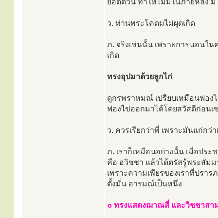
ยอดด้วน ทำให้ไม่มีในภายหลัง มีไ
ว. ท่านพระโคดมไม่ผุดเกิด
ภ. จริงเช่นนั้น เพราะการนอนในครร
เกิด
ทรงอุปมาด้วยลูกไก่
ดูกรพราหมณ์ เปรียบเหมือนฟองไข่
ฟองไข่ออกมาได้โดยสวัสดีก่อนเขา 
ว. ควรเรียกว่าพี่ เพราะมันแก่กว่
ภ. เราก็เหมือนอย่างนั้น เมื่อปร
คือ อวิชชา แล้วได้ตรัสรู้พระสัมม
เพราะความเพียรของเราที่ปรารภแล
ตั้งมั่น อารมณ์เป็นหนึ่ง
๐ ทรงแสดงฌาณสี่ และวิชชาสา