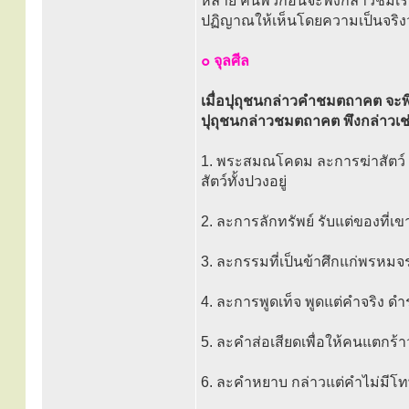
หลาย คนพวกอื่นจะพึงกล่าวชมเร
ปฏิญาณให้เห็นโดยความเป็นจริงว่า
๐ จุลศีล
เมื่อปุถุชนกล่าวคำชมตถาคต จะพึง
ปุถุชนกล่าวชมตถาคต พึงกล่าวเช่น
1. พระสมณโคดม ละการฆ่าสัตว์ 
สัตว์ทั้งปวงอยู่
2. ละการลักทรัพย์ รับแต่ของที่เข
3. ละกรรมที่เป็นข้าศึกแก่พรหม
4. ละการพูดเท็จ พูดแต่คำจริง ดำ
5. ละคำส่อเสียดเพื่อให้คนแตกร้า
6. ละคำหยาบ กล่าวแต่คำไม่มีโทษ