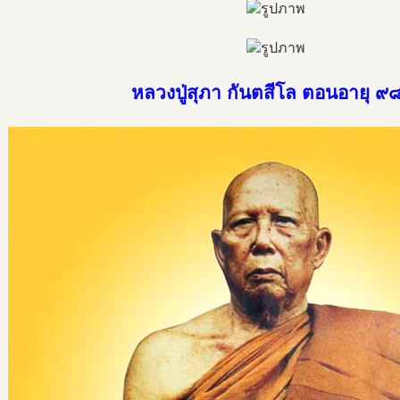
หลวงปู่สุภา กันตสีโล ตอนอายุ ๙๘