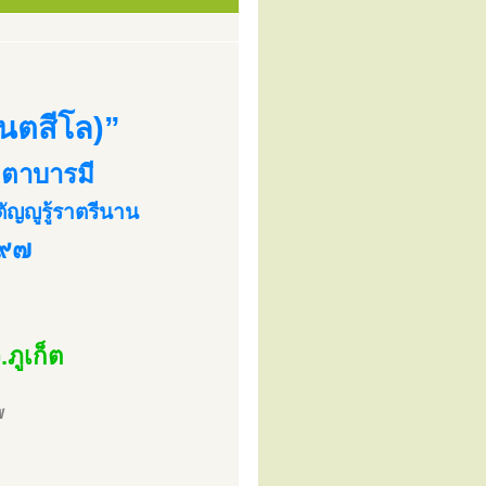
ันตสีโล)”
มตตาบารมี
ัญญูรู้ราตรีนาน
 ๙๗
ภูเก็ต
พ