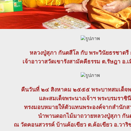
หลวงปู่สุภา กันตสีโล กับ พระวินัยธรชาตรี
เจ้าอาวาสวัดเขารังสามัคคีธรรม ต.รัษฎา อ.เมื
คืนวันที่ ๒๔ สิงหาคม ๒๕๕๕ พระบาทสมเด็จพระ
และสมเด็จพระนางเจ้าฯ พระบรมราชิน
ทรงมอบหมายให้ตัวแทนพระองค์จากสำนักส
นำพานดอกไม้มาถวายหลวงปู่สุภา กัน
ณ วัดคอนสวรรค์ บ้านค้อเขียว ต.ค้อเขียว อ.วาริ