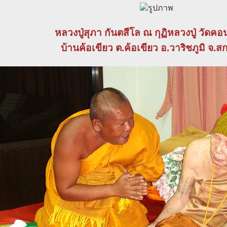
หลวงปู่สุภา กันตสีโล ณ กุฏิหลวงปู่ วัดค
บ้านค้อเขียว ต.ค้อเขียว อ.วาริชภูมิ จ.