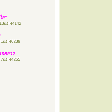
ีโล”
=13&t=44142
ว
f=1&t=46239
ระเทศลาว
f=7&t=44255