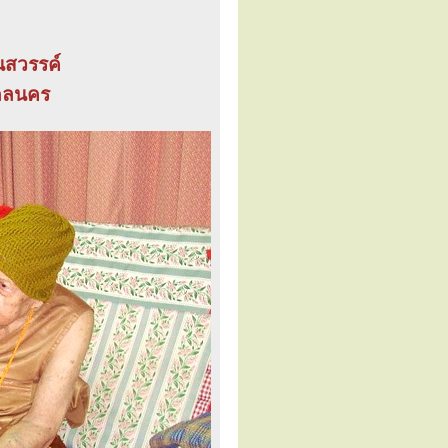
อนสวรรค์
สกลนคร