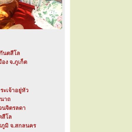
 กันตสีโล
อง จ.ภูเก็ต
เจ้าอยู่หัว
ีนาถ
วนจิตรลดา
ตสีโล
ชภูมิ จ.สกลนคร