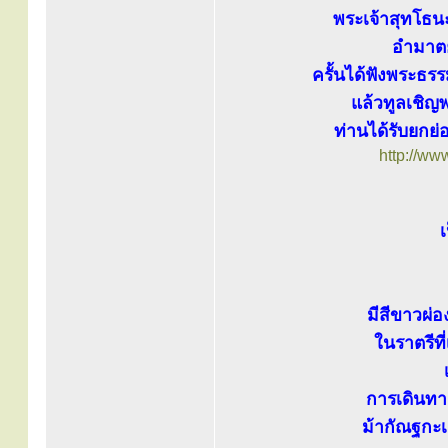
พระเจ้าสุทโธนะ
อำมาตย
ครั้นได้ฟังพระธร
แล้วทูลเชิญพ
ท่านได้รับยกย่
http://ww
เ
มีสีขาวผ่
ในราตรีท
การเดินทา
ม้ากัณฐกะเ