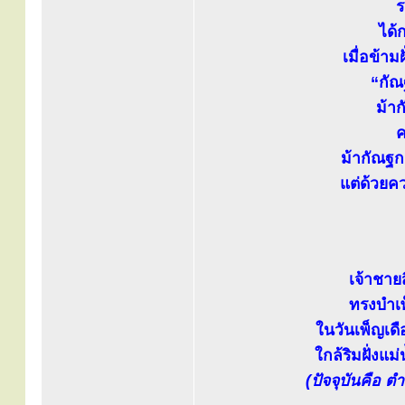
ร
ได้
เมื่อข้าม
“กัณฐ
ม้า
ค
ม้ากัณฐก
แต่ด้วยคว
เจ้าชาย
ทรงบำเพ
ในวันเพ็ญเด
ใกล้ริมฝั่งแ
(ปัจจุบันคือ 