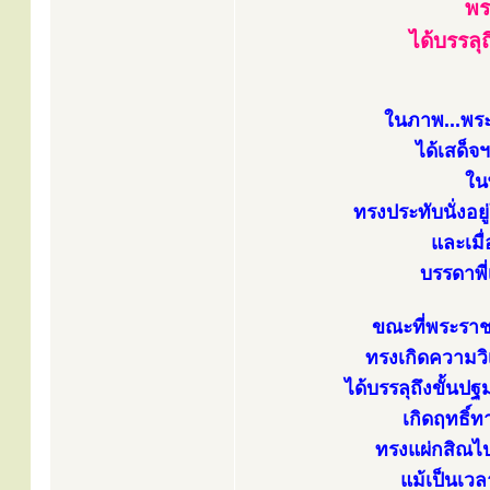
พร
ได้บรรลุ
ในภาพ...พร
ได้เสด็จ
ใน
ทรงประทับนั่งอยู
และเมื่
บรรดาพี่
ขณะที่พระราชก
ทรงเกิดความว
ได้บรรลุถึงขั้นปฐ
เกิดฤทธิ์
ทรงแผ่กสิณไป
แม้เป็นเวล