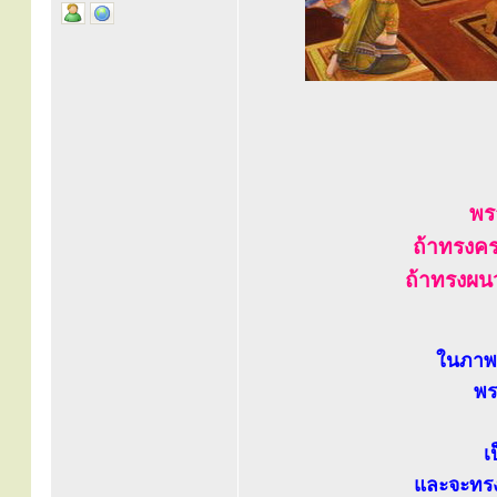
พร
ถ้าทรงครอ
ถ้าทรงผน
ในภาพ.
พร
เ
และจะทรงบ