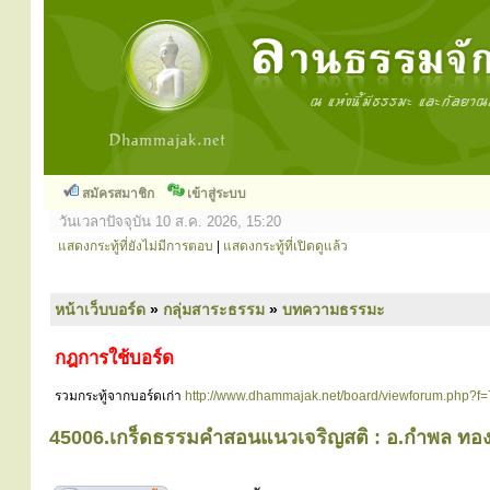
สมัครสมาชิก
เข้าสู่ระบบ
วันเวลาปัจจุบัน 10 ส.ค. 2026, 15:20
แสดงกระทู้ที่ยังไม่มีการตอบ
|
แสดงกระทู้ที่เปิดดูแล้ว
หน้าเว็บบอร์ด
»
กลุ่มสาระธรรม
»
บทความธรรมะ
กฎการใช้บอร์ด
รวมกระทู้จากบอร์ดเก่า
http://www.dhammajak.net/board/viewforum.php?f=
45006.เกร็ดธรรมคำสอนแนวเจริญสติ : อ.กำพล ทองบ